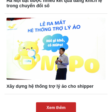
Hà Nội đạt được nhiều kết quả đáng khích lệ
trong chuyển đổi số
Giải trí
Du lịch
Nghệ sĩ
Tư vấn
Thời trang
Săn Tour
Sao Việt
check-in
Xây dựng hệ thống trợ lý ảo cho shipper
Xem thêm