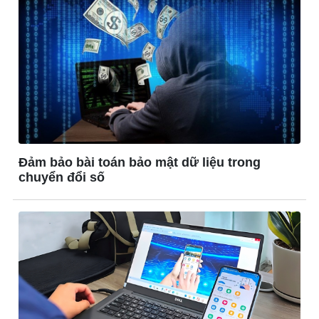
Ô tô
Thông tin doanh nghiệp
Xe máy
Doanh nghiệp 24h
Tư vấn
Doanh nhân
Vì cộng đồng
Đảm bảo bài toán bảo mật dữ liệu trong
chuyển đổi số