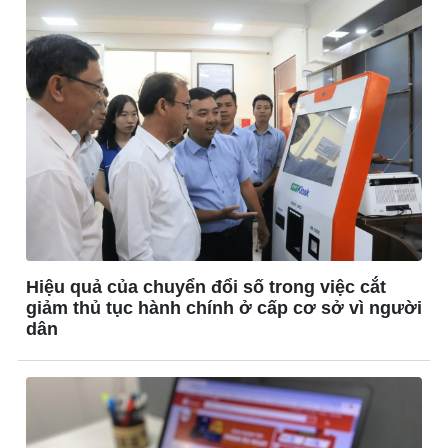
Hiệu quả của chuyển đổi số trong việc cắt
giảm thủ tục hành chính ở cấp cơ sở vì người
Thế giới
Multimedia
dân
Quan sát
Ảnh
Cuộc sống đó đây
Video
Hồ sơ
E-Magazine
Infographic