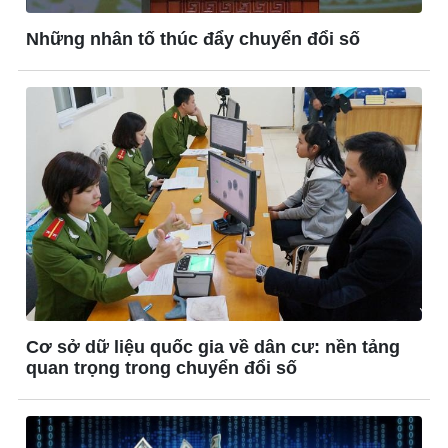
Thế giới thể thao
Lịch thi đấu bóng đá
Những nhân tố thúc đẩy chuyển đổi số
eSports
Hậu trường
Cơ sở dữ liệu quốc gia về dân cư: nền tảng
quan trọng trong chuyển đổi số
Ô tô - Xe máy
Doanh nghiệp