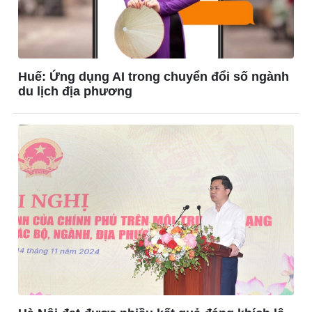
Đời sống
Văn hóa
Huế: Ứng dụng AI trong chuyển đổi số ngành
du lịch địa phương
Nhà đẹp
Sân khấu - Điện ảnh
Tình yêu - Gia đình
Văn học
Blog
Âm nhạc
Di sản