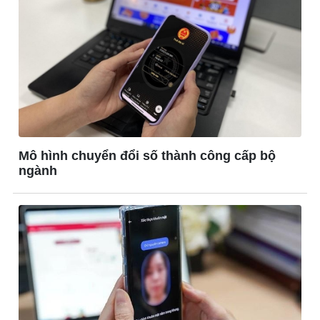
Mô hình chuyển đổi số thành công cấp bộ
ngành
Kinh tế
Thị trường
Bất động sản
Giá vàng
Khởi nghiệp
Tiêu dùng
Tỷ giá
Chứng khoán
Giá cà phê