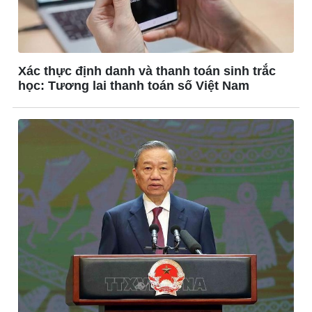
Xác thực định danh và thanh toán sinh trắc
học: Tương lai thanh toán số Việt Nam
Pháp luật
Thể thao
Vụ án
Pickleball
Tin nóng
Bóng đá quốc tế
Tư vấn luật
Bóng đá Việt Nam