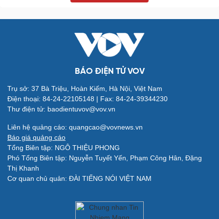
Quân sự - Quốc phòng
Vũ khí
BÁO ĐIỆN TỬ VOV
Việt Nam
Trụ sở: 37 Bà Triệu, Hoàn Kiếm, Hà Nội, Việt Nam
Phân tích
Điện thoại: 84-24-22105148 | Fax: 84-24-39344230
Thư điện tử: baodientuvov@vov.vn
Liên hệ quảng cáo: quangcao@vovnews.vn
Báo giá quảng cáo
Tổng Biên tập: NGÔ THIỆU PHONG
Phó Tổng Biên tập: Nguyễn Tuyết Yến, Phạm Công Hân, Đặng
Thị Khanh
Cơ quan chủ quản: ĐÀI TIẾNG NÓI VIỆT NAM