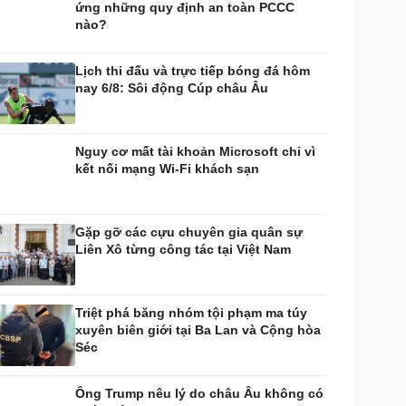
ứng những quy định an toàn PCCC
huyển đổi số
Nhi khoa
nào?
Nam khoa
Làm đẹp - giảm cân
Lịch thi đấu và trực tiếp bóng đá hôm
Phòng mạch online
nay 6/8: Sôi động Cúp châu Âu
Ăn sạch sống khỏe
uân sự - Quốc phòng
ũ khí
Nguy cơ mất tài khoản Microsoft chỉ vì
Việt Nam
kết nối mạng Wi-Fi khách sạn
hân tích
Gặp gỡ các cựu chuyên gia quân sự
Liên Xô từng công tác tại Việt Nam
Triệt phá băng nhóm tội phạm ma túy
xuyên biên giới tại Ba Lan và Cộng hòa
Séc
Ông Trump nêu lý do châu Âu không có