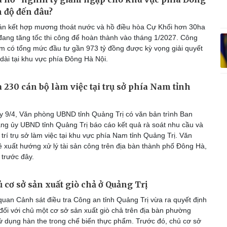
n độ đến đâu?
n kết hợp mương thoát nước và hồ điều hòa Cự Khối hơn 30ha
 đang tăng tốc thi công để hoàn thành vào tháng 1/2027. Công
iểm có tổng mức đầu tư gần 973 tỷ đồng được kỳ vọng giải quyết
dài tại khu vực phía Đông Hà Nội.
a 230 cán bộ làm việc tại trụ sở phía Nam tỉnh
 9/4, Văn phòng UBND tỉnh Quảng Trị có văn bản trình Ban
g ủy UBND tỉnh Quảng Trị báo cáo kết quả rà soát nhu cầu và
rí trụ sở làm việc tại khu vực phía Nam tỉnh Quảng Trị. Văn
 xuất hướng xử lý tài sản công trên địa bàn thành phố Đông Hà,
 trước đây.
ủ cơ sở sản xuất giò chả ở Quảng Trị
uan Cảnh sát điều tra Công an tỉnh Quảng Trị vừa ra quyết định
 đối với chủ một cơ sở sản xuất giò chả trên địa bàn phường
 dụng hàn the trong chế biến thực phẩm. Trước đó, chủ cơ sở