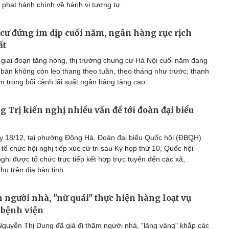
 phạt hành chính về hành vi tương tự.
cư đứng im dịp cuối năm, ngân hàng rục rịch
ất
giai đoạn tăng nóng, thị trường chung cư Hà Nội cuối năm đang
 bán không còn leo thang theo tuần, theo tháng như trước; thanh
m trong bối cảnh lãi suất ngân hàng tăng cao.
g Trị kiến nghị nhiều vấn đề tới đoàn đại biểu
 18/12, tại phường Đông Hà, Đoàn đại biểu Quốc hội (ĐBQH)
 tổ chức hội nghị tiếp xúc cử tri sau Kỳ họp thứ 10, Quốc hội
ghị được tổ chức trực tiếp kết hợp trực tuyến đến các xã,
u trên địa bàn tỉnh.
m người nhà, "nữ quái" thực hiện hàng loạt vụ
 bệnh viện
 Nguyễn Thị Dung đã giả đi thăm người nhà, "lảng vảng" khắp các