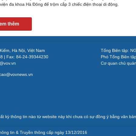
 viện đa khoa Hà Đông để trộm cắp 3 chiếc điện thoại di động.
em thêm
 Kiếm, Hà Nội, Việt Nam
Tổng Biên tập: 
48 | Fax: 84-24-39344230
Phó Tổng Biên tậ
v@vov.vn
Cơ quan chủ quả
gcao@vovnews.vn
ất kỳ thông tin nào từ website này khi chưa có sự đồng ý bằng văn b
ông tin & Truyền thông cấp ngày 13/12/2016