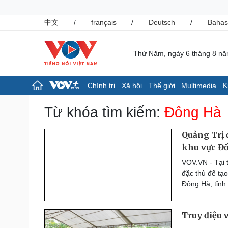
中文
/
français
/
Deutsch
/
Bahas
Thứ Năm, ngày 6 tháng 8 n
Chính trị
Xã hội
Thế giới
Multimedia
K
Chính trị
Xã hội
Từ khóa tìm kiếm:
Đông Hà
Đảng
Tin 24h
Tổ chức nhân sự
Giáo dục
Quảng Trị 
Quốc hội
Dự báo thời tiết
khu vực Đ
Nhận diện sự thật
Dấu ấn VOV
VOV.VN - Tại 
Việc làm
đặc thù để tạ
Biển đảo
Đông Hà, tỉnh
Pháp luật
Thể thao
Vụ án
Pickleball
Truy điệu v
Tin nóng
Bóng đá quốc tế
Tư vấn luật
Bóng đá Việt Nam