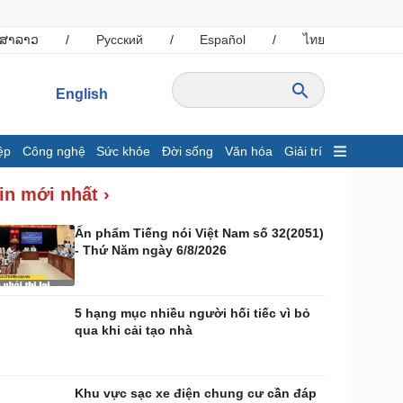
ສາລາວ
/
Русский
/
Español
/
ไทย
English
ệp
Công nghệ
Sức khỏe
Đời sống
Văn hóa
Giải trí
inh tế
Thị trường
in mới nhất ›
ất động sản
Giá vàng
hởi nghiệp
Tiêu dùng
Ấn phẩm Tiếng nói Việt Nam số 32(2051)
- Thứ Năm ngày 6/8/2026
Tỷ giá
Chứng khoán
Giá cà phê
5 hạng mục nhiều người hối tiếc vì bỏ
qua khi cải tạo nhà
ông nghệ
Sức khỏe
Sành điệu
Dinh dưỡng - món ngon
Tin Công nghệ
Cây thuốc
Khu vực sạc xe điện chung cư cần đáp
rải nghiệm
Sản phụ khoa