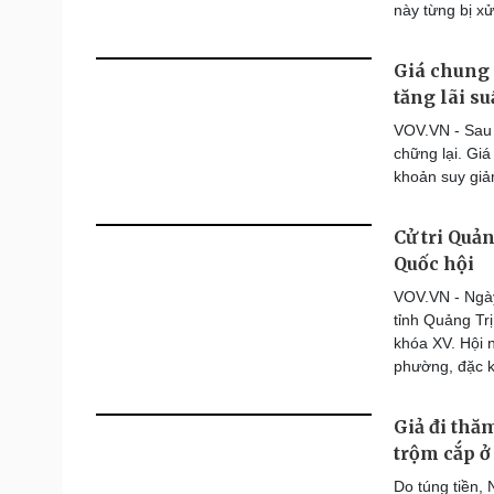
này từng bị xử
Giá chung 
tăng lãi su
VOV.VN - Sau 
chững lại. Giá
khoản suy giả
Cử tri Quản
Quốc hội
VOV.VN - Ngày
tỉnh Quảng Trị
khóa XV. Hội n
phường, đặc kh
Giả đi thă
trộm cắp ở
Do túng tiền,