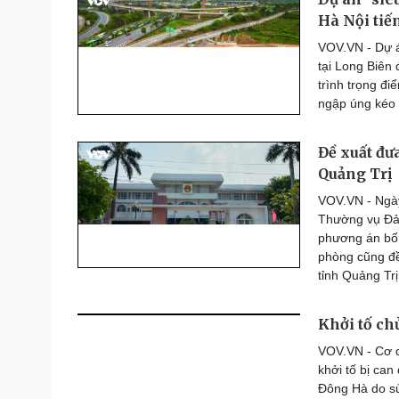
Hà Nội tiế
VOV.VN - Dự á
tại Long Biên
trình trọng đ
ngập úng kéo 
Đề xuất đư
Quảng Trị
VOV.VN - Ngày
Thường vụ Đản
phương án bố t
phòng cũng đề
tỉnh Quảng Trị
Khởi tố ch
VOV.VN - Cơ q
khởi tố bị can
Đông Hà do sử