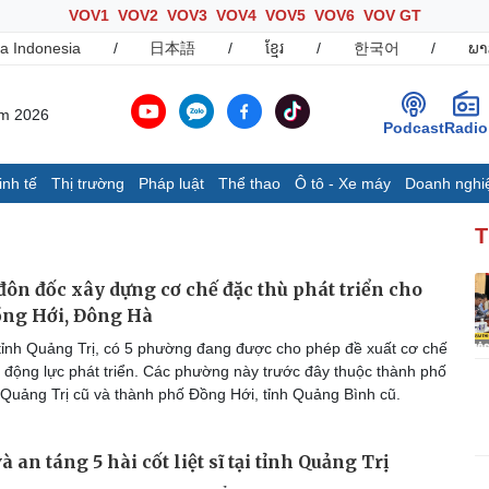
VOV1
VOV2
VOV3
VOV4
VOV5
VOV6
VOV GT
a Indonesia
/
日本語
/
ខ្មែរ
/
한국어
/
ພາ
ăm 2026
Podcast
Radio
inh tế
Thị trường
Pháp luật
Thể thao
Ô tô - Xe máy
Doanh nghi
Thế giới
Multimedia
K
T
Quan sát
Ảnh
B
Cuộc sống đó đây
Video
K
đôn đốc xây dựng cơ chế đặc thù phát triển cho
Hồ sơ
E-Magazine
ồng Hới, Đông Hà
Infographic
tỉnh Quảng Trị, có 5 phường đang được cho phép đề xuất cơ chế
o động lực phát triển. Các phường này trước đây thuộc thành phố
 Quảng Trị cũ và thành phố Đồng Hới, tỉnh Quảng Bình cũ.
Ô tô - Xe máy
Doanh nghiệp
C
Ô tô
Thông tin doanh nghiệp
à an táng 5 hài cốt liệt sĩ tại tỉnh Quảng Trị
Xe máy
Doanh nghiệp 24h
Tư vấn
Doanh nhân
T