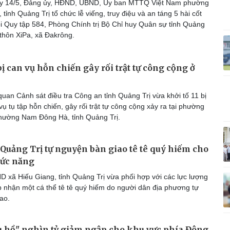
y 14/5, Đảng ủy, HĐND, UBND, Ủy ban MTTQ Việt Nam phường
Vì cộng đồng
C
ỉnh Quảng Trị tổ chức lễ viếng, truy điệu và an táng 5 hài cốt
Đội Quy tập 584, Phòng Chính trị Bộ Chỉ huy Quân sự tỉnh Quảng
i thôn XiPa, xã Đakrông.
bị can vụ hỗn chiến gây rối trật tự công cộng ở
Giải trí
Du lịch
Q
Nghệ sĩ
Tư vấn
V
Thời trang
Săn Tour
uan Cảnh sát điều tra Công an tỉnh Quảng Trị vừa khởi tố 11 bị
Sao Việt
check-in
P
vụ tụ tập hỗn chiến, gây rối trật tự công cộng xảy ra tại phường
hường Nam Đông Hà, tỉnh Quảng Trị.
Quảng Trị tự nguyện bàn giao tê tê quý hiếm cho
hức năng
 xã Hiếu Giang, tỉnh Quảng Trị vừa phối hợp với các lực lượng
p nhận một cá thể tê tê quý hiếm do người dân địa phương tự
ao.
u hồ" nghìn tỷ giảm ngập cho khu vực phía Đông