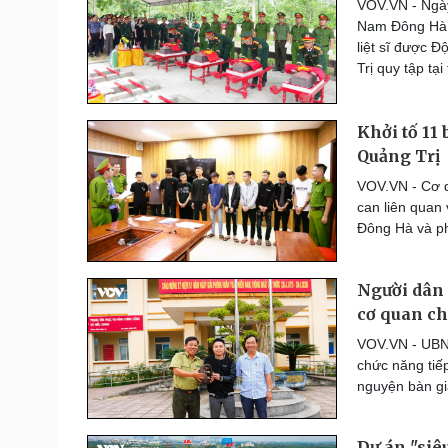
VOV.VN - Ngà
Thế giới thể thao
Nam Đông Hà, t
Lịch thi đấu bóng đá
liệt sĩ được 
eSports
Trị quy tập tạ
Hậu trường
Khởi tố 11 
Đời sống
Văn hóa
Quảng Trị
Nhà đẹp
Sân khấu - Điện ảnh
Tình yêu - Gia đình
Văn học
VOV.VN - Cơ q
Blog
Âm nhạc
can liên quan 
Di sản
Đông Hà và p
Người dân 
cơ quan c
VOV.VN - UBND
chức năng tiế
nguyện bàn gi
Dự án "siê