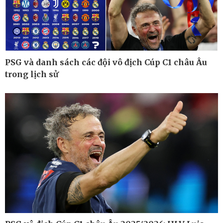
Bất động sản
Giá vàng
Khởi nghiệp
Tiêu dùng
Tỷ giá
Chứng khoán
Giá cà phê
PSG và danh sách các đội vô địch Cúp C1 châu Âu
trong lịch sử