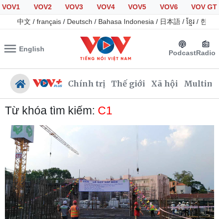
VOV1
VOV2
VOV3
VOV4
VOV5
VOV6
VOV GT
中文
/
français
/
Deutsch
/
Bahasa Indonesia
/
日本語
/
ខ្មែរ
/
한국
English
Podcast
Radio
Chính trị
Thế giới
Xã hội
Multime
Từ khóa tìm kiếm:
C1
Chính trị
Xã hội
Đảng
Tin 24h
Tổ chức nhân sự
Giáo dục
Quốc hội
Dự báo thời tiết
Nhận diện sự thật
Dấu ấn VOV
Việc làm
Biển đảo