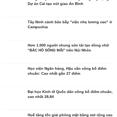
Dự án Cải tạo nút giao An Bình
Tây Ninh cảnh báo bẫy "việc nhẹ lương cao" ở
Campuchia
Hơn 1.000 người chung sức tái tạo dòng chữ
“BÁC HỒ SỐNG MÃI” trên Núi Nhón
Học viện Ngân hàng, Hậu cần công bố điểm
chuẩn: Cao nhất gần 27 điểm
Đại học Kinh tế Quốc dân công bố điểm chuẩn,
cao nhất 28,84
Giải trí
Du lịch
Nghệ sĩ
Tư vấn
Huế tăng tốc giải phóng mặt bằng mở rộng cao
Thời trang
Săn Tour