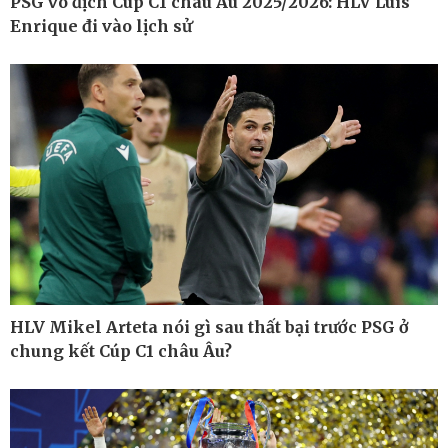
PSG vô địch Cúp C1 châu Âu 2025/2026: HLV Luis
Enrique đi vào lịch sử
Pháp luật
Thể thao
Vụ án
Pickleball
Tin nóng
Bóng đá quốc tế
Tư vấn luật
Bóng đá Việt Nam
Thế giới thể thao
Lịch thi đấu bóng đá
eSports
Hậu trường
HLV Mikel Arteta nói gì sau thất bại trước PSG ở
chung kết Cúp C1 châu Âu?