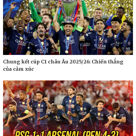
Ô tô - Xe máy
Doanh nghiệp
Ô tô
Thông tin doanh nghiệp
Chung kết cúp C1 châu Âu 2025/26: Chiến thắng
Xe máy
Doanh nghiệp 24h
của cảm xúc
Tư vấn
Doanh nhân
Vì cộng đồng