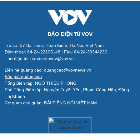
Vũ khí
Việt Nam
Phân tích
BÁO ĐIỆN TỬ VOV
Trụ sở: 37 Bà Triệu, Hoàn Kiếm, Hà Nội, Việt Nam
Điện thoại: 84-24-22105148 | Fax: 84-24-39344230
Thư điện tử: baodientuvov@vov.vn
Liên hệ quảng cáo: quangcao@vovnews.vn
Báo giá quảng cáo
Tổng Biên tập: NGÔ THIỆU PHONG
Phó Tổng Biên tập: Nguyễn Tuyết Yến, Phạm Công Hân, Đặng
Thị Khanh
Cơ quan chủ quản: ĐÀI TIẾNG NÓI VIỆT NAM