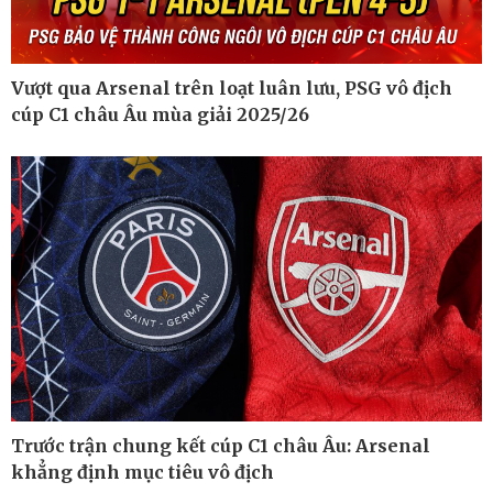
Vượt qua Arsenal trên loạt luân lưu, PSG vô địch
cúp C1 châu Âu mùa giải 2025/26
Công nghệ
Sức khỏe
Sành điệu
Dinh dưỡng - món ngon
Tin Công nghệ
Cây thuốc
Trải nghiệm
Sản phụ khoa
Chuyển đổi số
Nhi khoa
Nam khoa
Làm đẹp - giảm cân
Phòng mạch online
Ăn sạch sống khỏe
Trước trận chung kết cúp C1 châu Âu: Arsenal
khẳng định mục tiêu vô địch