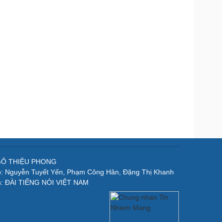
NGÔ THIỆU PHONG
p: Nguyễn Tuyết Yến, Phạm Công Hân, Đặng Thị Khanh
n: ĐÀI TIẾNG NÓI VIỆT NAM