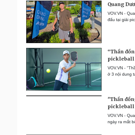
Quang Dươn
VOV.VN - Quan
đấu tại giải 
“Thần đồng
pickleball
VOV.VN - “Thầ
ở 3 nội dung 
"Thần đồn
pickleball
VOV.VN - Quan
ngày ra mắt b