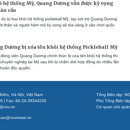
ỏi hệ thống Mỹ, Quang Dương vẫn được kỳ vọng
oàn cầu
ù bị loại khỏi hệ thống pickleball Mỹ, tay vợt trẻ Quang Dương
i thân và người hâm mộ kỳ vọng sẽ tỏa sáng ở sân chơi quốc
g Dương bị xóa tên khỏi hệ thống Pickleball Mỹ
động viên Quang Dương chính thức bị xóa tên khỏi hệ thống thi
l chuyên nghiệp tại Mỹ sau khi bị chấm dứt hợp đồng do nhiều lần
khoản độc quyền.
 Kiếm, Hà Nội, Việt Nam
Tổng Biên tập: 
48 | Fax: 84-24-39344230
Phó Tổng Biên tậ
v@vov.vn
Cơ quan chủ quả
gcao@vovnews.vn