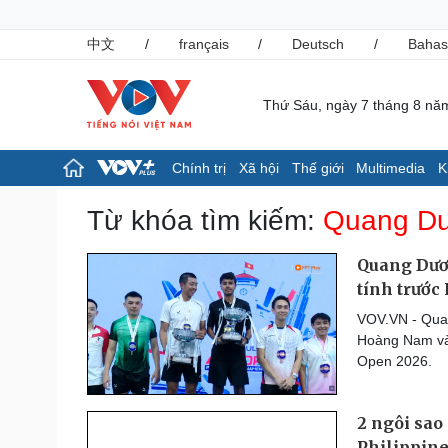
中文
/
français
/
Deutsch
/
Bahas
Thứ Sáu, ngày 7 tháng 8 nă
Chính trị
Xã hội
Thế giới
Multimedia
K
Chính trị
Xã hội
Từ khóa tìm kiếm:
Quang D
Đảng
Tin 24h
Tổ chức nhân sự
Giáo dục
Quang Dươn
Quốc hội
Dự báo thời tiết
tính trướ
Nhận diện sự thật
Dấu ấn VOV
VOV.VN - Quan
Việc làm
Hoàng Nam và 
Biển đảo
Open 2026.
Pháp luật
Thể thao
Vụ án
Pickleball
2 ngôi sao
Tin nóng
Bóng đá quốc tế
Tư vấn luật
Bóng đá Việt Nam
Philippin