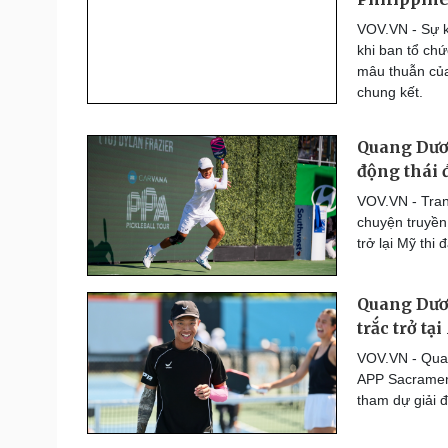
Thế giới thể thao
VOV.VN - Sự ki
Lịch thi đấu bóng đá
khi ban tổ chứ
eSports
mâu thuẫn của
Hậu trường
chung kết.
Đời sống
Văn hóa
Quang Dươn
Nhà đẹp
Sân khấu - Điện ảnh
động thái đ
Tình yêu - Gia đình
Văn học
VOV.VN - Tran
Blog
Âm nhạc
chuyện truyền
Di sản
trở lại Mỹ thi 
Quang Dươn
trắc trở tạ
VOV.VN - Quan
APP Sacrament
tham dự giải đ