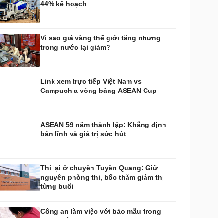
44% kế hoạch
huyển đổi số
Nhi khoa
Nam khoa
Làm đẹp - giảm cân
Vì sao giá vàng thế giới tăng nhưng
Phòng mạch online
trong nước lại giảm?
Ăn sạch sống khỏe
uân sự - Quốc phòng
ũ khí
Link xem trực tiếp Việt Nam vs
Việt Nam
Campuchia vòng bảng ASEAN Cup
hân tích
ASEAN 59 năm thành lập: Khẳng định
bản lĩnh và giá trị sức hút
Thi lại ở chuyên Tuyên Quang: Giữ
nguyên phòng thi, bốc thăm giám thị
từng buổi
Công an làm việc với bảo mẫu trong