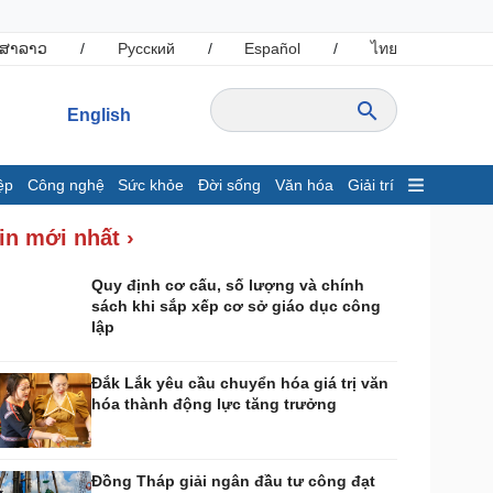
ສາລາວ
/
Русский
/
Español
/
ไทย
English
ệp
Công nghệ
Sức khỏe
Đời sống
Văn hóa
Giải trí
inh tế
Thị trường
in mới nhất ›
ất động sản
Giá vàng
hởi nghiệp
Tiêu dùng
Quy định cơ cấu, số lượng và chính
sách khi sắp xếp cơ sở giáo dục công
Tỷ giá
lập
Chứng khoán
Giá cà phê
Đắk Lắk yêu cầu chuyển hóa giá trị văn
hóa thành động lực tăng trưởng
ông nghệ
Sức khỏe
Sành điệu
Dinh dưỡng - món ngon
Tin Công nghệ
Cây thuốc
Đồng Tháp giải ngân đầu tư công đạt
rải nghiệm
Sản phụ khoa