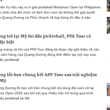
Vì cộng đồng
C
ện hy hữu xảy ra ở giải pickleball Mindanao Open tại Philippines
c phải chia đôi chức vô địch đơn nam do không thể giải quyết
 Quang Dương và Phúc Huỳnh về loại bóng thi đấu ở trận
Giải trí
Du lịch
Q
g trở lại Mỹ thi đấu pickleball, PPA Tour có
Nghệ sĩ
Tư vấn
V
ặc biệt
Thời trang
Săn Tour
g mạng xã hội của PPA Tour đăng tải đoạn clip giới thiệu về câu
Sao Việt
check-in
P
 cảm hứng của Quang Dương đúng thời điểm tay vợt này vừa
đấu pickleball.
g lỗi hẹn chung kết APP Tour sau trải nghiệm
i Mỹ
g Dương lỗi hẹn với trận chung kết nội dung đôi nam nữ tại
o Open 2026 sau khi trải qua nhiều trắc trở trong quá trình
ấu pickleball tại Mỹ.