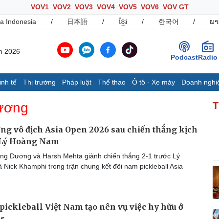
VOV1
VOV2
VOV3
VOV4
VOV5
VOV6
VOV GT
a Indonesia
/
日本語
/
ខ្មែរ
/
한국어
/
ພາ
m 2026
Podcast
Radio
inh tế
Thị trường
Pháp luật
Thể thao
Ô tô - Xe máy
Doanh nghi
Thế giới
Multimedia
K
ương
T
Quan sát
Ảnh
B
Cuộc sống đó đây
Video
K
g vô địch Asia Open 2026 sau chiến thắng kịch
Hồ sơ
E-Magazine
c Lý Hoàng Nam
Infographic
g Dương và Harsh Mehta giành chiến thắng 2-1 trước Lý
Nick Khamphi trong trận chung kết đôi nam pickleball Asia
Ô tô - Xe máy
Doanh nghiệp
C
Ô tô
Thông tin doanh nghiệp
 pickleball Việt Nam tạo nên vụ việc hy hữu ở
Xe máy
Doanh nghiệp 24h
Tư vấn
Doanh nhân
T
es