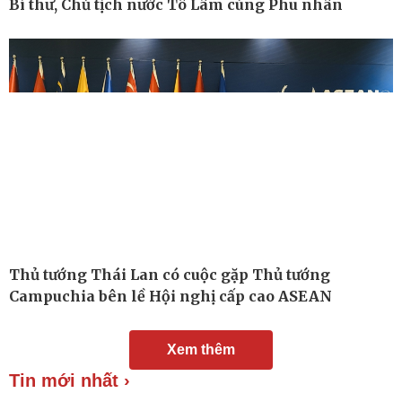
Bí thư, Chủ tịch nước Tô Lâm cùng Phu nhân
Chuyển đổi số
Nhi khoa
Nam khoa
Làm đẹp - giảm cân
Phòng mạch online
Ăn sạch sống khỏe
Thủ tướng Thái Lan có cuộc gặp Thủ tướng
Campuchia bên lề Hội nghị cấp cao ASEAN
Xem thêm
Tin mới nhất ›