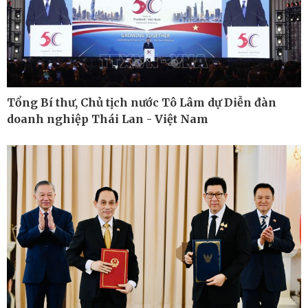
Kinh tế
Thị trường
Bất động sản
Giá vàng
Khởi nghiệp
Tiêu dùng
Tỷ giá
Chứng khoán
Tổng Bí thư, Chủ tịch nước Tô Lâm dự Diễn đàn
Giá cà phê
doanh nghiệp Thái Lan - Việt Nam