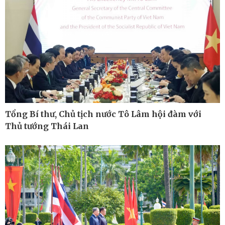
Tổng Bí thư, Chủ tịch nước Tô Lâm hội đàm với
Thủ tướng Thái Lan
Ô tô - Xe máy
Doanh nghiệp
Ô tô
Thông tin doanh nghiệp
Xe máy
Doanh nghiệp 24h
Tư vấn
Doanh nhân
Vì cộng đồng