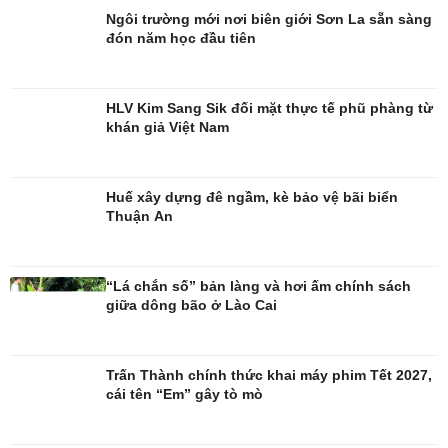
Ngôi trường mới nơi biên giới Sơn La sẵn sàng
đón năm học đầu tiên
Đời sống
Văn hóa
Nhà đẹp
Sân khấu - Điện ảnh
HLV Kim Sang Sik đối mặt thực tế phũ phàng từ
Tình yêu - Gia đình
Văn học
khán giả Việt Nam
Blog
Âm nhạc
Di sản
Huế xây dựng đê ngầm, kè bảo vệ bãi biển
Thuận An
“Lá chắn số” bản làng và hơi ấm chính sách
giữa dông bão ở Lào Cai
Trấn Thành chính thức khai máy phim Tết 2027,
cái tên “Em” gây tò mò