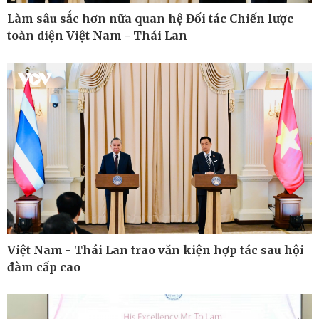
Làm sâu sắc hơn nữa quan hệ Đối tác Chiến lược
toàn diện Việt Nam - Thái Lan
Pháp luật
Thể thao
Vụ án
Pickleball
Tin nóng
Bóng đá quốc tế
Tư vấn luật
Bóng đá Việt Nam
Thế giới thể thao
Lịch thi đấu bóng đá
eSports
Hậu trường
Việt Nam - Thái Lan trao văn kiện hợp tác sau hội
đàm cấp cao