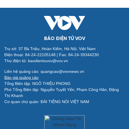
BÁO ĐIỆN TỬ VOV
Trụ sở: 37 Bà Triệu, Hoàn Kiếm, Hà Nội, Việt Nam
Điện thoại: 84-24-22105148 | Fax: 84-24-39344230
Thư điện tử: baodientuvov@vov.vn
Quân sự - Quốc phòng
Vũ khí
Liên hệ quảng cáo: quangcao@vovnews.vn
Việt Nam
Báo giá quảng cáo
Phân tích
Tổng Biên tập: NGÔ THIỆU PHONG
Phó Tổng Biên tập: Nguyễn Tuyết Yến, Phạm Công Hân, Đặng
Thị Khanh
Cơ quan chủ quản: ĐÀI TIẾNG NÓI VIỆT NAM