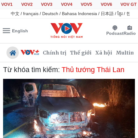
VOV1
VOV2
VOV3
VOV4
VOV5
VOV6
VOV GT
中文
/
français
/
Deutsch
/
Bahasa Indonesia
/
日本語
/
ខ្មែរ
/
한국
English
Podcast
Radio
Chính trị
Thế giới
Xã hội
Multime
Từ khóa tìm kiếm:
Thủ tướng Thái Lan
Chính trị
Xã hội
Đảng
Tin 24h
Tổ chức nhân sự
Giáo dục
Quốc hội
Dự báo thời tiết
Nhận diện sự thật
Dấu ấn VOV
Việc làm
Biển đảo