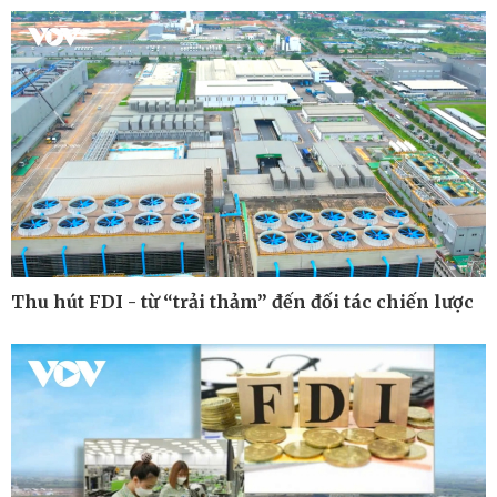
Kinh tế
Thị trường
Bất động sản
Giá vàng
Khởi nghiệp
Tiêu dùng
Tỷ giá
Chứng khoán
Giá cà phê
Thu hút FDI - từ “trải thảm” đến đối tác chiến lược