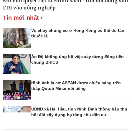
Đổi mới quyết liệt từ chính sách - thu hút dòng vốn
Xe máy
Doanh nghiệp 24h
FDI vào nông nghiệp
Tư vấn
Doanh nhân
Tin mới nhất ›
Vì cộng đồng
Vụ cháy chung cư ở Hong Kong có thể do tàn
thuốc lá
Ấn Độ không ủng hộ việc xây dựng đồng tiền
chung BRICS
Hình ảnh lá cờ ASEAN được chiếu sáng trên
tháp Qutub Minar nổi tiếng
Công nghệ
Sức khỏe
Sành điệu
Dinh dưỡng - món ngon
Tin Công nghệ
Cây thuốc
UBND xã Hải Hậu, tỉnh Ninh Bình thông báo thu
Trải nghiệm
Sản phụ khoa
hồi đất xây dựng hạ tầng khu dân cư
Chuyển đổi số
Nhi khoa
Nam khoa
Làm đẹp - giảm cân