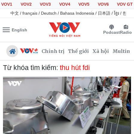
VOV1
VOV2
VOV3
VOV4
VOV5
VOV6
VOV GT
中文
/
français
/
Deutsch
/
Bahasa Indonesia
/
日本語
/
ខ្មែរ
/
한국
English
Podcast
Radio
Chính trị
Thế giới
Xã hội
Multime
Từ khóa tìm kiếm:
thu hút fdi
Chính trị
Xã hội
Đảng
Tin 24h
Tổ chức nhân sự
Giáo dục
Quốc hội
Dự báo thời tiết
Nhận diện sự thật
Dấu ấn VOV
Việc làm
Biển đảo