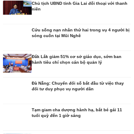
Chủ tịch UBND tỉnh Gia Lai đối thoại với thanh
Phòng mạch online
niên
Ăn sạch sống khỏe
Cứu sống nạn nhân thứ hai trong vụ 4 người bị
sóng cuốn tại Mũi Nghê
Đắk Lắk giảm 51% cơ sở giáo dục, sớm ban
hành tiêu chí chọn cán bộ quản lý
Đà Nẵng: Chuyển đổi số bắt đầu từ việc thay
Đời sống
Văn hóa
đổi tư duy phục vụ người dân
Nhà đẹp
Sân khấu - Điện ảnh
Tình yêu - Gia đình
Văn học
Blog
Âm nhạc
Tạm giam cha dượng hành hạ, bắt bé gái 11
Di sản
tuổi quỳ đến 1 giờ sáng