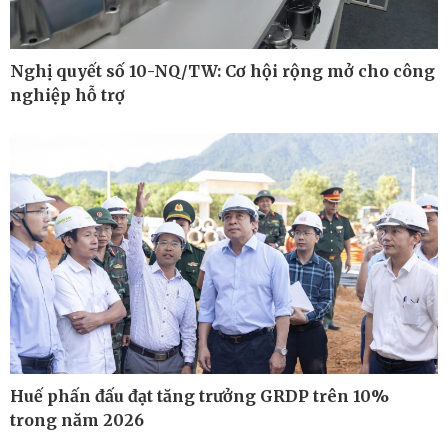
Nghị quyết số 10-NQ/TW: Cơ hội rộng mở cho công
nghiệp hỗ trợ
Thế giới
Multimedia
Quan sát
Ảnh
Cuộc sống đó đây
Video
Hồ sơ
E-Magazine
Infographic
Huế phấn đấu đạt tăng trưởng GRDP trên 10%
trong năm 2026