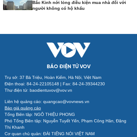
Bắc Kinh nới lỏng điều kiện mua nhà đối với
người không có hộ khẩu
Giải trí
Du lịch
Nghệ sĩ
Tư vấn
BÁO ĐIỆN TỬ VOV
Thời trang
Săn Tour
Sao Việt
check-in
Trụ sở: 37 Bà Triệu, Hoàn Kiếm, Hà Nội, Việt Nam
Điện thoại: 84-24-22105148 | Fax: 84-24-39344230
Thư điện tử: baodientuvov@vov.vn
Liên hệ quảng cáo: quangcao@vovnews.vn
Báo giá quảng cáo
Tổng Biên tập: NGÔ THIỆU PHONG
Phó Tổng Biên tập: Nguyễn Tuyết Yến, Phạm Công Hân, Đặng
Thị Khanh
Cơ quan chủ quản: ĐÀI TIẾNG NÓI VIỆT NAM