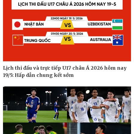
Lịch thi đấu và trực tiếp U17 châu Á 2026 hôm nay
19/5: Hấp dẫn chung kết sớm
Ô tô - Xe máy
Doanh nghiệp
Ô tô
Thông tin doanh nghiệp
Xe máy
Doanh nghiệp 24h
Tư vấn
Doanh nhân
Vì cộng đồng