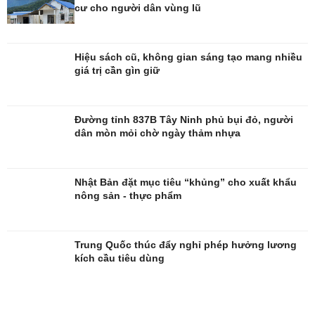
cư cho người dân vùng lũ
Hiệu sách cũ, không gian sáng tạo mang nhiều
giá trị cần gìn giữ
Giải trí
Du lịch
Nghệ sĩ
Tư vấn
Đường tỉnh 837B Tây Ninh phủ bụi đỏ, người
Thời trang
Săn Tour
dân mòn mỏi chờ ngày thảm nhựa
Sao Việt
check-in
Nhật Bản đặt mục tiêu “khủng” cho xuất khẩu
nông sản - thực phẩm
Trung Quốc thúc đẩy nghỉ phép hưởng lương
kích cầu tiêu dùng