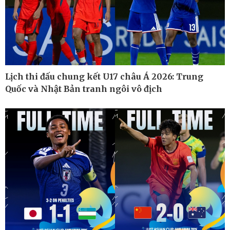
Kinh tế
Thị trường
Bất động sản
Giá vàng
Khởi nghiệp
Tiêu dùng
Tỷ giá
Chứng khoán
Giá cà phê
Lịch thi đấu chung kết U17 châu Á 2026: Trung
Quốc và Nhật Bản tranh ngôi vô địch