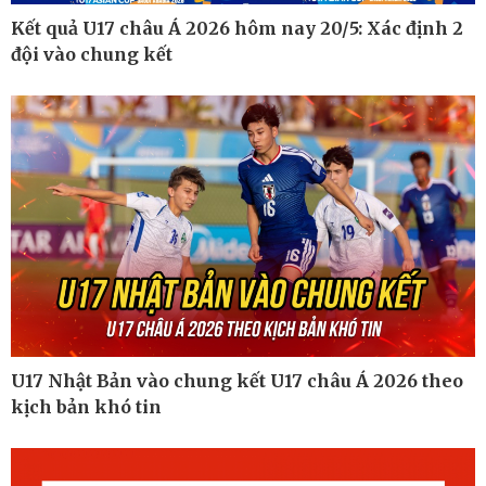
Kết quả U17 châu Á 2026 hôm nay 20/5: Xác định 2
đội vào chung kết
Pháp luật
Thể thao
Vụ án
Pickleball
Tin nóng
Bóng đá quốc tế
Tư vấn luật
Bóng đá Việt Nam
Thế giới thể thao
Lịch thi đấu bóng đá
eSports
Hậu trường
U17 Nhật Bản vào chung kết U17 châu Á 2026 theo
kịch bản khó tin