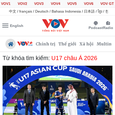
VOV1
VOV2
VOV3
VOV4
VOV5
VOV6
VOV GT
中文
/
français
/
Deutsch
/
Bahasa Indonesia
/
日本語
/
ខ្មែរ
/
한국
English
Podcast
Radio
Chính trị
Thế giới
Xã hội
Multime
Từ khóa tìm kiếm:
U17 châu Á 2026
Chính trị
Xã hội
Đảng
Tin 24h
Tổ chức nhân sự
Giáo dục
Quốc hội
Dự báo thời tiết
Nhận diện sự thật
Dấu ấn VOV
Việc làm
Biển đảo