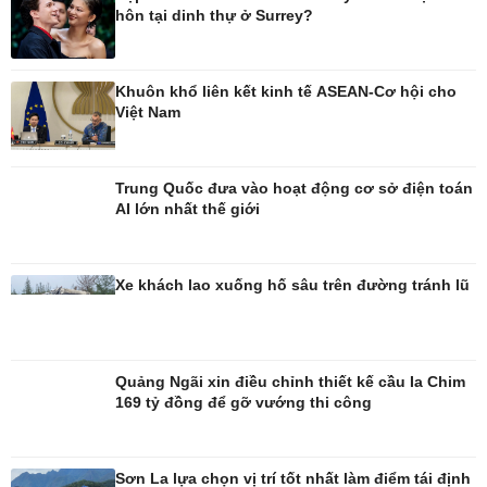
hôn tại dinh thự ở Surrey?
Đời sống
Văn hóa
Khuôn khổ liên kết kinh tế ASEAN-Cơ hội cho
Nhà đẹp
Sân khấu - Điện ảnh
Việt Nam
Tình yêu - Gia đình
Văn học
Blog
Âm nhạc
Di sản
Trung Quốc đưa vào hoạt động cơ sở điện toán
AI lớn nhất thế giới
Xe khách lao xuống hố sâu trên đường tránh lũ
Quảng Ngãi xin điều chỉnh thiết kế cầu Ia Chim
169 tỷ đồng để gỡ vướng thi công
Sơn La lựa chọn vị trí tốt nhất làm điểm tái định