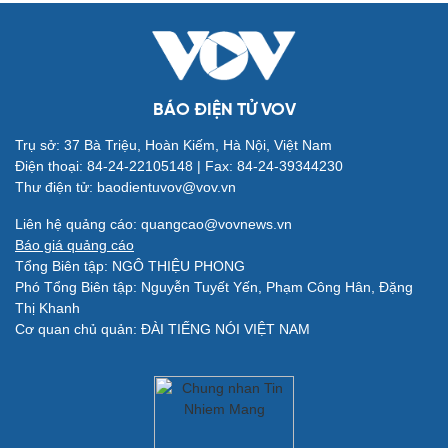
BÁO ĐIỆN TỬ VOV
Trụ sở: 37 Bà Triệu, Hoàn Kiếm, Hà Nội, Việt Nam
Điện thoại: 84-24-22105148 | Fax: 84-24-39344230
Thư điện tử: baodientuvov@vov.vn
Quân sự - Quốc phòng
Vũ khí
Liên hệ quảng cáo: quangcao@vovnews.vn
Việt Nam
Báo giá quảng cáo
Phân tích
Tổng Biên tập: NGÔ THIỆU PHONG
Phó Tổng Biên tập: Nguyễn Tuyết Yến, Phạm Công Hân, Đặng
Thị Khanh
Cơ quan chủ quản: ĐÀI TIẾNG NÓI VIỆT NAM