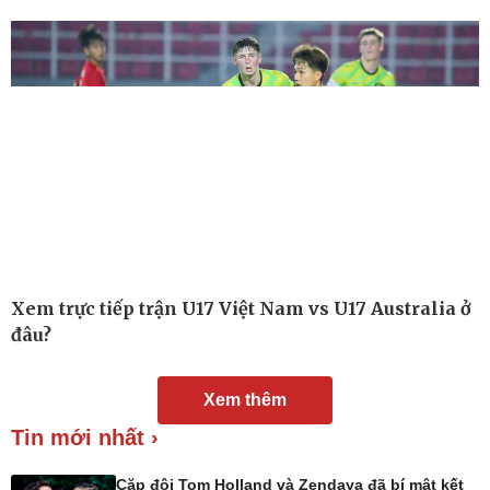
Nam khoa
Làm đẹp - giảm cân
Phòng mạch online
Ăn sạch sống khỏe
Xem trực tiếp trận U17 Việt Nam vs U17 Australia ở
đâu?
Xem thêm
Tin mới nhất ›
Cặp đôi Tom Holland và Zendaya đã bí mật kết