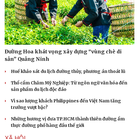
Đường Hoa khát vọng xây dựng “vùng chè di
sản” Quảng Ninh
Huế khảo sát du lịch đường thủy, phương án thoát lũ
Thổ cẩm Chăm Mỹ Nghiệp: Từ ngôn ngữ văn hóa đến
Văn hóa
Giải trí
sản phẩm du lịch độc đáo
Sân khấu - Điện ảnh
Nghệ sĩ
Vì sao lượng khách Philippines đến Việt Nam tăng
Văn học
Thời trang
trưởng vượt bậc?
Âm nhạc
Sao Việt
Di sản
Những hương vị đưa TP.HCM thành thiên đường ẩm
thực đường phố hàng đầu thế giới
XÃ HỘI