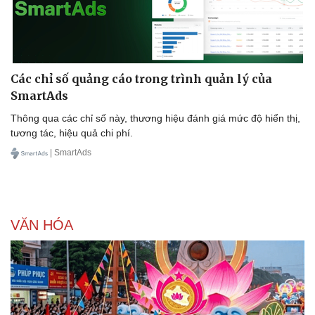
Doanh nghiệp
Công nghệ
Các chỉ số quảng cáo trong trình quản lý của
Thông tin doanh nghiệp
Sành điệu
SmartAds
Doanh nghiệp 24h
Tin Công nghệ
Doanh nhân
Trải nghiệm
Thông qua các chỉ số này, thương hiệu đánh giá mức độ hiển thị,
Vì cộng đồng
Chuyển đổi số
tương tác, hiệu quả chi phí.
| SmartAds
VĂN HÓA