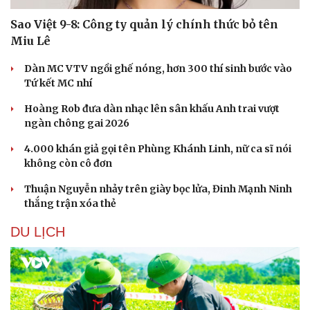
Sao Việt 9-8: Công ty quản lý chính thức bỏ tên
Miu Lê
Dàn MC VTV ngồi ghế nóng, hơn 300 thí sinh bước vào
Tứ kết MC nhí
Hoàng Rob đưa dàn nhạc lên sân khấu Anh trai vượt
ngàn chông gai 2026
4.000 khán giả gọi tên Phùng Khánh Linh, nữ ca sĩ nói
không còn cô đơn
Thuận Nguyễn nhảy trên giày bọc lửa, Đinh Mạnh Ninh
thắng trận xóa thẻ
DU LỊCH