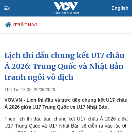
English
THỂ THAO
/
Lịch thi đấu chung kết U17 châu
Chính trị
Xã hội
Đảng
Tin 24h
Á 2026: Trung Quốc và Nhật Bản
Tổ chức nhân sự
Dự báo thời tiết
tranh ngôi vô địch
Quốc hội
Giáo dục
Nhận diện sự thật
Dấu ấn VOV
Việc làm
Thứ Tư, 13:00, 20/05/2026
Biển đảo
VOV.VN - Lịch thi đấu và trực tiếp chung kết U17 châu
Á 2026 giữa U17 Trung Quốc vs U17 Nhật Bản.
Theo lịch thi đấu trận chung kết U17 châu Á 2026 giữa
U17 Trung Quốc và U17 Nhật Bản sẽ diễn ra vào lúc 0h