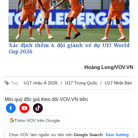
Xác định thêm 4 đội giành vé dự U17 World
Cup 2026
Hoàng Long/VOV.VN
Tag:
U17 châu Á 2026
U17 Trung Quốc
U17 Nhật Bản
Thế giới
Multimedia
Quan sát
Video
Mời quý độc giả theo dõi VOV.VN trên
Cuộc sống đó đây
Ảnh
Hồ sơ
E-Magazine
Infographic
Thêm VOV trên Google
Chọn VOV làm nguồn ưu tiên trên
Google Search
.
Xem hướng