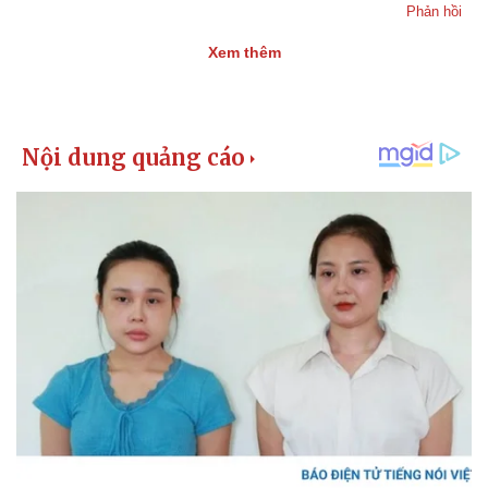
Phản hồi
Xem thêm
Kinh tế
Thị trường
Bất động sản
Giá vàng
Khởi nghiệp
Tiêu dùng
Tỷ giá
Chứng khoán