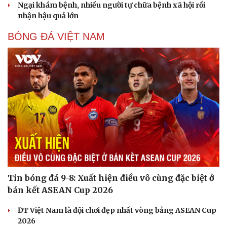
Ngại khám bệnh, nhiều người tự chữa bệnh xã hội rồi
nhận hậu quả lớn
BÓNG ĐÁ VIỆT NAM
Sức khỏe
Đời sống
Dinh dưỡng - món ngon
Nhà đẹp
Cây thuốc
Blog
Sản phụ khoa
Tình yêu - Gia đình
Nhi khoa
Nam khoa
Làm đẹp - giảm cân
Phòng mạch online
Ăn sạch sống khỏe
Tin bóng đá 9-8: Xuất hiện điều vô cùng đặc biệt ở
bán kết ASEAN Cup 2026
ĐT Việt Nam là đội chơi đẹp nhất vòng bảng ASEAN Cup
2026