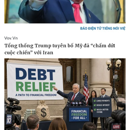
Vụ án
Vũ khí
Tin nóng
Việt Nam
Tư vấn luật
Phân tích