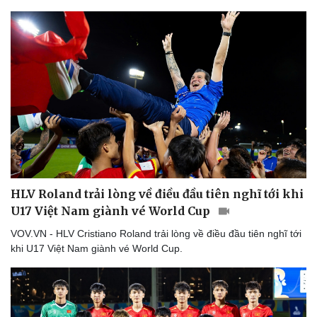
Thể thao
Ô tô - Xe máy
Bóng đá
Ô tô
Lịch thi đấu bóng đá
Xe máy
Thế giới thể thao
Tư vấn
eSports
Hậu trường
HLV Roland trải lòng về điều đầu tiên nghĩ tới khi
U17 Việt Nam giành vé World Cup
VOV.VN - HLV Cristiano Roland trải lòng về điều đầu tiên nghĩ tới
khi U17 Việt Nam giành vé World Cup.