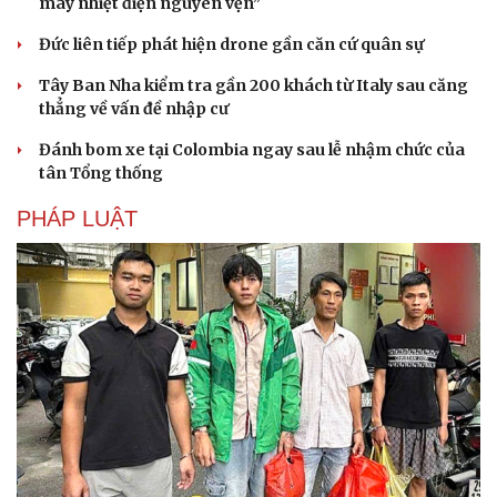
máy nhiệt điện nguyên vẹn”
Đức liên tiếp phát hiện drone gần căn cứ quân sự
Tây Ban Nha kiểm tra gần 200 khách từ Italy sau căng
thẳng về vấn đề nhập cư
Đánh bom xe tại Colombia ngay sau lễ nhậm chức của
tân Tổng thống
PHÁP LUẬT
Du lịch
Podcast
Tư vấn
Câu chuyện thời sự
Săn Tour
Đọc truyện đêm khuya
check-in
Cửa sổ tình yêu
Kể chuyện cho bé