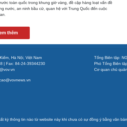
trước toàn quốc trong khung giờ vàng, đề cập hàng loạt vấn đề
trong nước, an ninh bầu cử, quan hệ với Trung Quốc đến cuộc
ran.
em thêm
 Kiếm, Hà Nội, Việt Nam
Tổng Biên tập: 
48 | Fax: 84-24-39344230
Phó Tổng Biên tậ
v@vov.vn
Cơ quan chủ quả
gcao@vovnews.vn
ất kỳ thông tin nào từ website này khi chưa có sự đồng ý bằng văn b