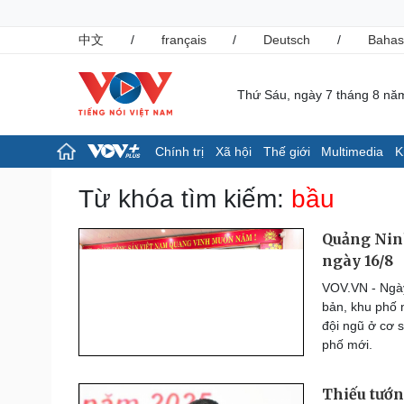
中文
/
français
/
Deutsch
/
Bahas
Thứ Sáu, ngày 7 tháng 8 nă
Chính trị
Xã hội
Thế giới
Multimedia
K
Chính trị
Xã hội
Từ khóa tìm kiếm:
bầu
Đảng
Tin 24h
Tổ chức nhân sự
Giáo dục
Quảng Ninh
Quốc hội
Dự báo thời tiết
ngày 16/8
Nhận diện sự thật
Dấu ấn VOV
VOV.VN - Ngày
Việc làm
bản, khu phố 
Biển đảo
đội ngũ ở cơ 
Pháp luật
Thể thao
phố mới.
Vụ án
Pickleball
Tin nóng
Bóng đá quốc tế
Thiếu tướ
Tư vấn luật
Bóng đá Việt Nam