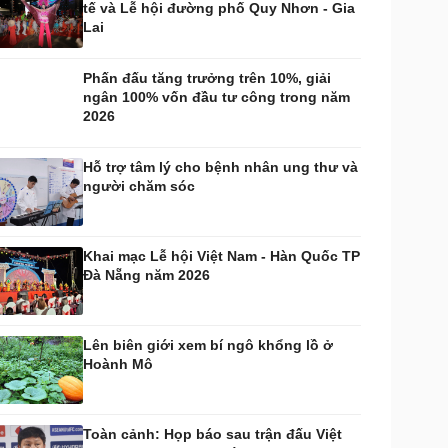
tế và Lễ hội đường phố Quy Nhơn - Gia
huyển đổi số
Nhi khoa
Lai
Nam khoa
Làm đẹp - giảm cân
Phấn đấu tăng trưởng trên 10%, giải
Phòng mạch online
ngân 100% vốn đầu tư công trong năm
Ăn sạch sống khỏe
2026
uân sự - Quốc phòng
ũ khí
Hỗ trợ tâm lý cho bệnh nhân ung thư và
Việt Nam
người chăm sóc
hân tích
Khai mạc Lễ hội Việt Nam - Hàn Quốc TP
Đà Nẵng năm 2026
Lên biên giới xem bí ngô khổng lồ ở
Hoành Mô
Toàn cảnh: Họp báo sau trận đấu Việt