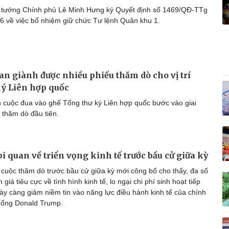
Vì cộng đồng
C
 tướng Chính phủ Lê Minh Hưng ký Quyết định số 1469/QĐ-TTg
6 về việc bổ nhiệm giữ chức Tư lệnh Quân khu 1.
Giải trí
Du lịch
Q
n giành được nhiều phiếu thăm dò cho vị trí
Nghệ sĩ
Tư vấn
V
ý Liên hợp quốc
Thời trang
Săn Tour
 cuộc đua vào ghế Tổng thư ký Liên hợp quốc bước vào giai
Sao Việt
check-in
P
 thăm dò đầu tiên.
i quan về triển vọng kinh tế trước bầu cử giữa kỳ
cuộc thăm dò trước bầu cử giữa kỳ mới công bố cho thấy, đa số
giá tiêu cực về tình hình kinh tế, lo ngại chi phí sinh hoạt tiếp
ày càng giảm niềm tin vào năng lực điều hành kinh tế của chính
hống Donald Trump.