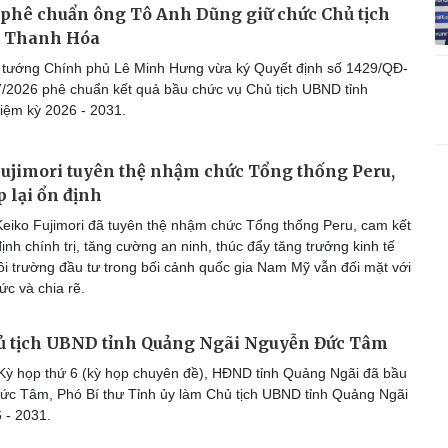
phê chuẩn ông Tô Anh Dũng giữ chức Chủ tịch
 Thanh Hóa
 tướng Chính phủ Lê Minh Hưng vừa ký Quyết định số 1429/QĐ-
/2026 phê chuẩn kết quả bầu chức vụ Chủ tịch UBND tỉnh
ệm kỳ 2026 - 2031.
ujimori tuyên thệ nhậm chức Tổng thống Peru,
p lại ổn định
eiko Fujimori đã tuyên thệ nhậm chức Tổng thống Peru, cam kết
ịnh chính trị, tăng cường an ninh, thúc đẩy tăng trưởng kinh tế
môi trường đầu tư trong bối cảnh quốc gia Nam Mỹ vẫn đối mặt với
ức và chia rẽ.
hủ tịch UBND tỉnh Quảng Ngãi Nguyễn Đức Tâm
Kỳ họp thứ 6 (kỳ họp chuyên đề), HĐND tỉnh Quảng Ngãi đã bầu
c Tâm, Phó Bí thư Tỉnh ủy làm Chủ tịch UBND tỉnh Quảng Ngãi
 - 2031.