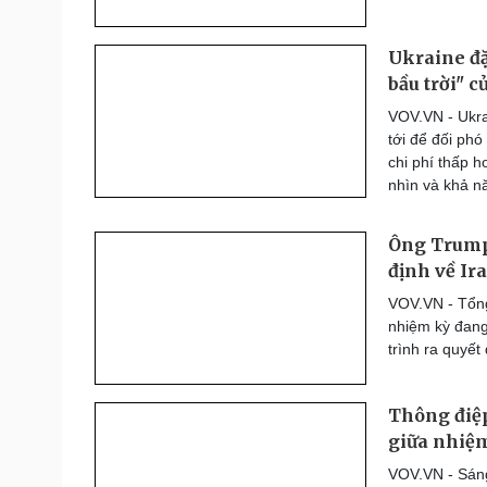
Ukraine đặt
bầu trời" 
VOV.VN - Ukra
tới để đối phó
chi phí thấp h
nhìn và khả nă
Ông Trump 
định về Ir
VOV.VN - Tổng
nhiệm kỳ đang
trình ra quyết
Thông điệ
giữa nhiệ
VOV.VN - Sáng