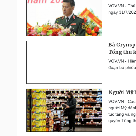
Thế giới thể thao
VOV.VN - Thủ
Lịch thi đấu bóng đá
ngày 31/7/202
eSports
Hậu trường
Đời sống
Văn hóa
Bà Grynspa
Nhà đẹp
Sân khấu - Điện ảnh
Tổng thư k
Tình yêu - Gia đình
Văn học
VOV.VN - Hiện
Blog
Âm nhạc
đoạn bỏ phiếu
Di sản
Người Mỹ b
VOV.VN - Các 
người Mỹ đánh 
tục tăng và ng
quyền Tổng t