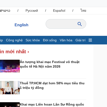
ສາລາວ
/
Русский
/
Español
/
ไทย
English
ệp
Công nghệ
Sức khỏe
Đời sống
Văn hóa
Giải trí
inh tế
Thị trường
in mới nhất ›
ất động sản
Giá vàng
hởi nghiệp
Tiêu dùng
Ấn tượng khai mạc Festival võ thuật
quốc tế Hà Nội năm 2026
Tỷ giá
Chứng khoán
Giá cà phê
Thuế TP.HCM đạt hơn 58% mục tiêu thu
1 triệu tỷ đồng
ông nghệ
Sức khỏe
Sành điệu
Dinh dưỡng - món ngon
Tin Công nghệ
Cây thuốc
Khai mạc Liên hoan Lân Sư Rồng quốc
rải nghiệm
Sản phụ khoa