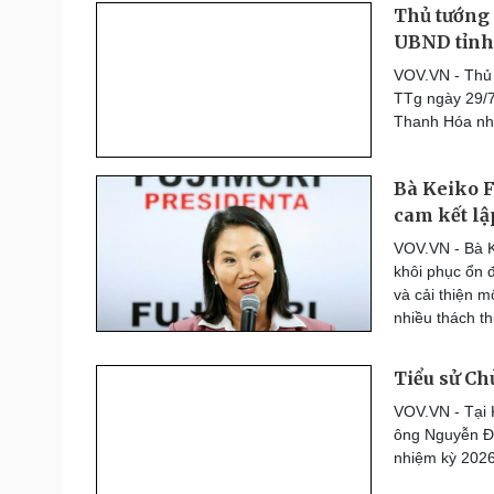
Thủ tướng 
UBND tỉnh
VOV.VN - Thủ
TTg ngày 29/7
Thanh Hóa nhi
Bà Keiko F
cam kết lậ
VOV.VN - Bà K
khôi phục ổn đ
và cải thiện 
nhiều thách th
Tiểu sử C
VOV.VN - Tại 
ông Nguyễn Đứ
nhiệm kỳ 2026