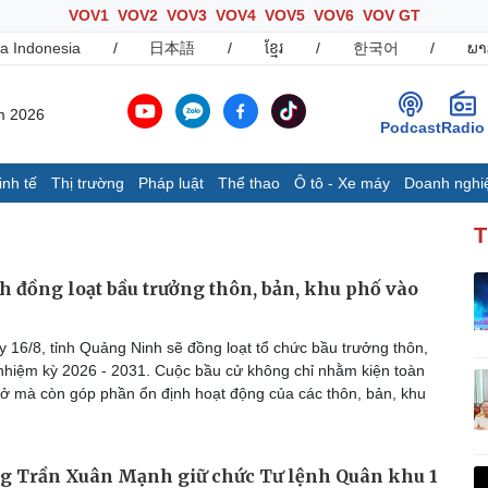
VOV1
VOV2
VOV3
VOV4
VOV5
VOV6
VOV GT
a Indonesia
/
日本語
/
ខ្មែរ
/
한국어
/
ພາ
m 2026
Podcast
Radio
inh tế
Thị trường
Pháp luật
Thể thao
Ô tô - Xe máy
Doanh nghi
Thế giới
Multimedia
K
T
Quan sát
Ảnh
B
Cuộc sống đó đây
Video
K
 đồng loạt bầu trưởng thôn, bản, khu phố vào
Hồ sơ
E-Magazine
Infographic
 16/8, tỉnh Quảng Ninh sẽ đồng loạt tổ chức bầu trưởng thôn,
nhiệm kỳ 2026 - 2031. Cuộc bầu cử không chỉ nhằm kiện toàn
sở mà còn góp phần ổn định hoạt động của các thôn, bản, khu
Ô tô - Xe máy
Doanh nghiệp
C
Ô tô
Thông tin doanh nghiệp
Xe máy
Doanh nghiệp 24h
ng Trần Xuân Mạnh giữ chức Tư lệnh Quân khu 1
Tư vấn
Doanh nhân
T