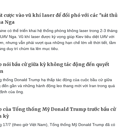
 cược vào vũ khí laser để đối phó với các "sát thủ
của Nga
ine có thể triển khai hệ thống phòng không laser trong 2-3 tháng
 UAV Nga. Vũ khí laser được kỳ vọng giúp Kiev tiêu diệt UAV với
ơn, nhưng vẫn phải vượt qua những hạn chế lớn về thời tiết, tầm
ng duy trì chùm tia lên mục tiêu.
nói bầu cử giữa kỳ không tác động đến quyết
an
 thống Donald Trump hạ thấp tác động của cuộc bầu cử giữa
 đến gần và những hành động leo thang mới với Iran trong quá
 định của ông.
p của Tổng thống Mỹ Donald Trump trước bầu cử
m kỳ
 17/7 (theo giờ Việt Nam), Tổng thống Mỹ Donald Trump đã có