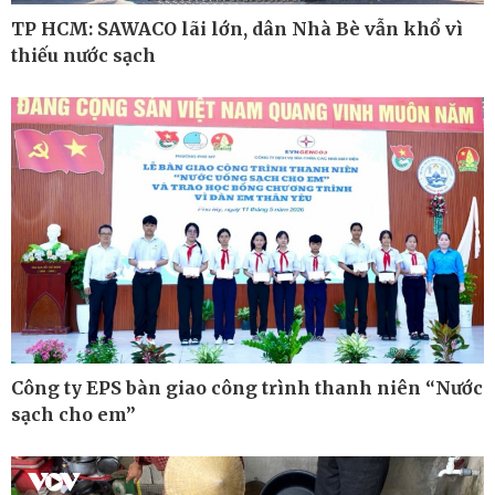
TP HCM: SAWACO lãi lớn, dân Nhà Bè vẫn khổ vì
thiếu nước sạch
Pháp luật
Thể thao
Vụ án
Pickleball
Tin nóng
Bóng đá quốc tế
Tư vấn luật
Bóng đá Việt Nam
Thế giới thể thao
Lịch thi đấu bóng đá
eSports
Hậu trường
Công ty EPS bàn giao công trình thanh niên “Nước
sạch cho em”