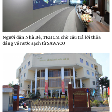
Bất động sản
Giá vàng
Khởi nghiệp
Tiêu dùng
Tỷ giá
Chứng khoán
Giá cà phê
Người dân Nhà Bè, TP.HCM chờ câu trả lời thỏa
đáng về nước sạch từ SAWACO