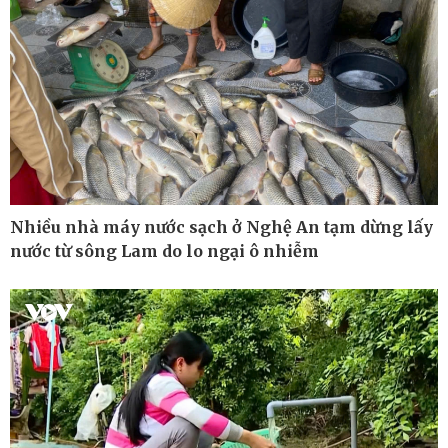
Ô tô - Xe máy
Doanh nghiệp
Ô tô
Thông tin doanh nghiệp
Xe máy
Doanh nghiệp 24h
Nhiều nhà máy nước sạch ở Nghệ An tạm dừng lấy
Tư vấn
Doanh nhân
nước từ sông Lam do lo ngại ô nhiễm
Vì cộng đồng