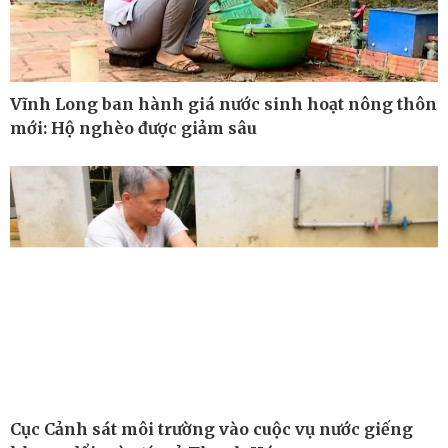
Vĩnh Long ban hành giá nước sinh hoạt nông thôn
mới: Hộ nghèo được giảm sâu
Công nghệ
Sức khỏe
Sành điệu
Dinh dưỡng - món ngon
Tin Công nghệ
Cây thuốc
Trải nghiệm
Sản phụ khoa
Chuyển đổi số
Nhi khoa
Nam khoa
Làm đẹp - giảm cân
Phòng mạch online
Ăn sạch sống khỏe
Cục Cảnh sát môi trường vào cuộc vụ nước giếng