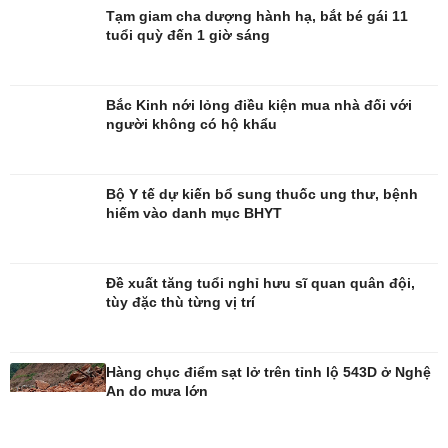
Tạm giam cha dượng hành hạ, bắt bé gái 11
Thời trang
Săn Tour
tuổi quỳ đến 1 giờ sáng
Sao Việt
check-in
Bắc Kinh nới lỏng điều kiện mua nhà đối với
người không có hộ khẩu
Bộ Y tế dự kiến bổ sung thuốc ung thư, bệnh
hiếm vào danh mục BHYT
Đề xuất tăng tuổi nghỉ hưu sĩ quan quân đội,
tùy đặc thù từng vị trí
Hàng chục điểm sạt lở trên tỉnh lộ 543D ở Nghệ
An do mưa lớn