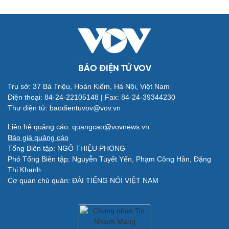
Quân sự - Quốc phòng
Vũ khí
Việt Nam
Phân tích
BÁO ĐIỆN TỬ VOV
Trụ sở: 37 Bà Triệu, Hoàn Kiếm, Hà Nội, Việt Nam
Điện thoại: 84-24-22105148 | Fax: 84-24-39344230
Thư điện tử: baodientuvov@vov.vn
Liên hệ quảng cáo: quangcao@vovnews.vn
Báo giá quảng cáo
Tổng Biên tập: NGÔ THIỆU PHONG
Phó Tổng Biên tập: Nguyễn Tuyết Yến, Phạm Công Hân, Đặng
Thị Khanh
Cơ quan chủ quản: ĐÀI TIẾNG NÓI VIỆT NAM