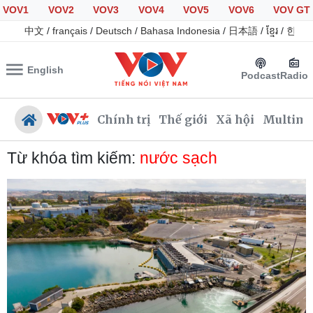
VOV1
VOV2
VOV3
VOV4
VOV5
VOV6
VOV GT
中文
/
français
/
Deutsch
/
Bahasa Indonesia
/
日本語
/
ខ្មែរ
/
한국
English
Podcast
Radio
Chính trị
Thế giới
Xã hội
Multime
Từ khóa tìm kiếm:
nước sạch
Chính trị
Xã hội
Đảng
Tin 24h
Tổ chức nhân sự
Giáo dục
Quốc hội
Dự báo thời tiết
Nhận diện sự thật
Dấu ấn VOV
Việc làm
Biển đảo