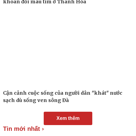
khoan đổi màu tím ở Thanh Hóa
Cận cảnh cuộc sống của người dân "khát" nước
sạch dù sống ven sông Đà
Đời sống
Văn hóa
Xem thêm
Nhà đẹp
Sân khấu - Điện ảnh
Tình yêu - Gia đình
Văn học
Tin mới nhất ›
Blog
Âm nhạc