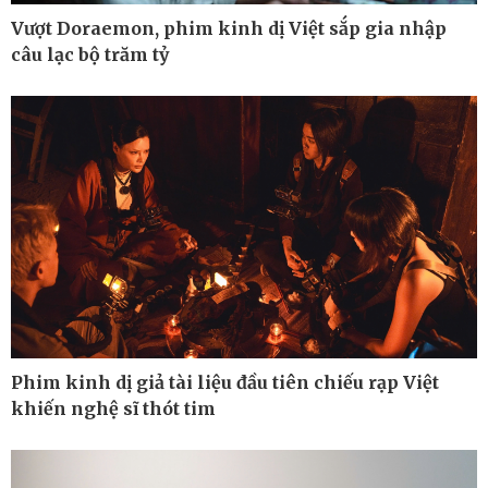
Vượt Doraemon, phim kinh dị Việt sắp gia nhập
câu lạc bộ trăm tỷ
Pháp luật
Thể thao
Vụ án
Pickleball
Tin nóng
Bóng đá quốc tế
Tư vấn luật
Bóng đá Việt Nam
Thế giới thể thao
Lịch thi đấu bóng đá
eSports
Hậu trường
Phim kinh dị giả tài liệu đầu tiên chiếu rạp Việt
khiến nghệ sĩ thót tim