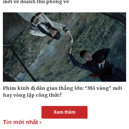
mới về doanh thu phòng vé
Chuyển đổi số
Nhi khoa
Nam khoa
Làm đẹp - giảm cân
Phòng mạch online
Ăn sạch sống khỏe
Phim kinh dị dân gian thắng lớn: “Mỏ vàng” mới
hay vòng lặp công thức?
Xem thêm
Tin mới nhất ›