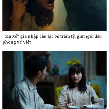
Kinh tế
Thị trường
Bất động sản
Giá vàng
Khởi nghiệp
Tiêu dùng
Tỷ giá
Chứng khoán
“Ma xó” gia nhập câu lạc bộ trăm tỷ, giữ ngôi đầu
Giá cà phê
phòng vé Việt