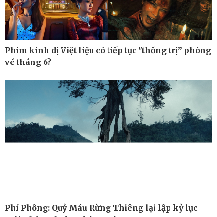
Phim kinh dị Việt liệu có tiếp tục "thống trị” phòng
vé tháng 6?
Công nghệ
Sức khỏe
Sành điệu
Dinh dưỡng - món ngon
Tin Công nghệ
Cây thuốc
Phí Phông: Quỷ Máu Rừng Thiêng lại lập kỷ lục
Trải nghiệm
Sản phụ khoa