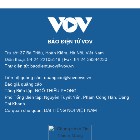
BÁO ĐIỆN TỬ VOV
Trụ sở: 37 Bà Triệu, Hoàn Kiếm, Hà Nội, Việt Nam
Điện thoại: 84-24-22105148 | Fax: 84-24-39344230
Thư điện tử: baodientuvov@vov.vn
Quân sự - Quốc phòng
Vũ khí
Liên hệ quảng cáo: quangcao@vovnews.vn
Việt Nam
Báo giá quảng cáo
Phân tích
Tổng Biên tập: NGÔ THIỆU PHONG
Phó Tổng Biên tập: Nguyễn Tuyết Yến, Phạm Công Hân, Đặng
Thị Khanh
Cơ quan chủ quản: ĐÀI TIẾNG NÓI VIỆT NAM