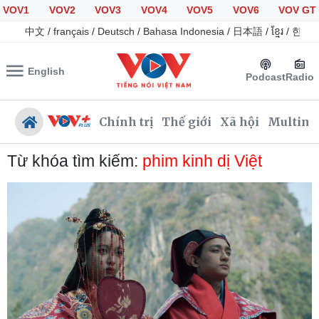
VOV1
VOV2
VOV3
VOV4
VOV5
VOV6
VOV GT
中文
/
français
/
Deutsch
/
Bahasa Indonesia
/
日本語
/
ខ្មែរ
/
한국
English
Podcast
Radio
Chính trị
Thế giới
Xã hội
Multime
Từ khóa tìm kiếm:
phim kinh dị Việt
Chính trị
Xã hội
Đảng
Tin 24h
Tổ chức nhân sự
Giáo dục
Quốc hội
Dự báo thời tiết
Nhận diện sự thật
Dấu ấn VOV
Việc làm
Biển đảo