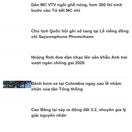
Dàn MC VTV ngồi ghế nóng, hơn 300 thí sinh
bước vào Tứ kết MC nhí
Chủ tịch Quốc hội ghi sổ tang tại Lễ viếng đồng
chí Saysomphone Phomvihane
Giải trí
Du lịch
Nghệ sĩ
Tư vấn
Hoàng Rob đưa dàn nhạc lên sân khấu Anh trai
Thời trang
Săn Tour
vượt ngàn chông gai 2026
Sao Việt
check-in
Đánh bom xe tại Colombia ngay sau lễ nhậm
chức của tân Tổng thống
Cao Bằng lại xảy ra động đất 3.2, chuyên gia lý
giải nguyên nhân