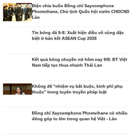
Điện chia buồn Đồng chí Saysomphone
Phomvihane, Chủ tịch Quốc hội nước CHDCND
Lào
Đời sống
Văn hóa
Nhà đẹp
Sân khấu - Điện ảnh
Tin bóng đá 9-8: Xuất hiện điều vô cùng đặc
Tình yêu - Gia đình
Văn học
biệt ở bán kết ASEAN Cup 2026
Blog
Âm nhạc
Di sản
Kết quả bóng chuyền nữ hôm nay 9/8: ĐT Việt
Nam tiếp tục thua nhanh Thái Lan
Không để “nhiệm vụ bắt buộc, kinh phí phụ
thuộc” trong tuyên truyền pháp luật
Đồng chí Xaysomphone Phomvihane có nhiều
đóng góp to lớn trong quan hệ Việt - Lào