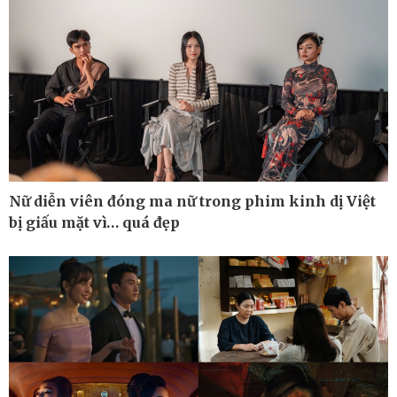
Nữ diễn viên đóng ma nữ trong phim kinh dị Việt
bị giấu mặt vì… quá đẹp
Ô tô - Xe máy
Doanh nghiệp
Ô tô
Thông tin doanh nghiệp
Xe máy
Doanh nghiệp 24h
Tư vấn
Doanh nhân
Vì cộng đồng