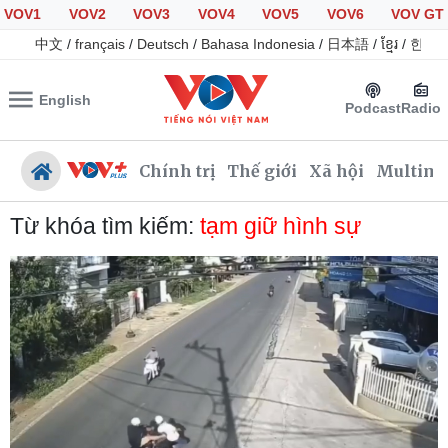
VOV1
VOV2
VOV3
VOV4
VOV5
VOV6
VOV GT
中文
/
français
/
Deutsch
/
Bahasa Indonesia
/
日本語
/
ខ្មែរ
/
한국
English
Podcast
Radio
Chính trị
Thế giới
Xã hội
Multime
Từ khóa tìm kiếm:
tạm giữ hình sự
Chính trị
Xã hội
Đảng
Tin 24h
Tổ chức nhân sự
Giáo dục
Quốc hội
Dự báo thời tiết
Nhận diện sự thật
Dấu ấn VOV
Việc làm
Biển đảo