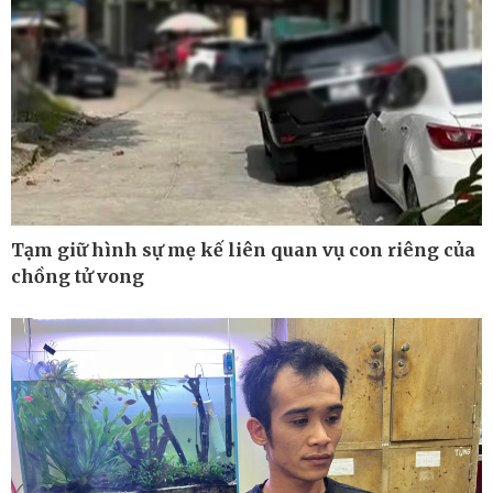
Tạm giữ hình sự mẹ kế liên quan vụ con riêng của
chồng tử vong
Ô tô - Xe máy
Doanh nghiệp
Ô tô
Thông tin doanh nghiệp
Xe máy
Doanh nghiệp 24h
Tư vấn
Doanh nhân
Vì cộng đồng