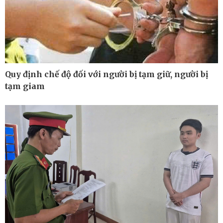
Kinh tế
Thị trường
Bất động sản
Giá vàng
Khởi nghiệp
Tiêu dùng
Tỷ giá
Chứng khoán
Quy định chế độ đối với người bị tạm giữ, người bị
Giá cà phê
tạm giam