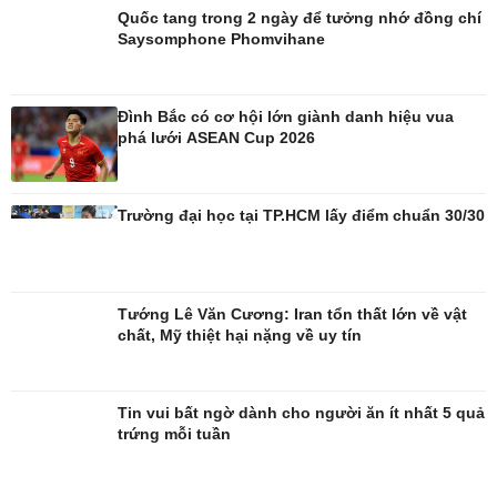
Quốc tang trong 2 ngày để tưởng nhớ đồng chí
Saysomphone Phomvihane
Đình Bắc có cơ hội lớn giành danh hiệu vua
phá lưới ASEAN Cup 2026
Giải trí
Du lịch
Nghệ sĩ
Tư vấn
Trường đại học tại TP.HCM lấy điểm chuẩn 30/30
Thời trang
Săn Tour
Sao Việt
check-in
Tướng Lê Văn Cương: Iran tổn thất lớn về vật
chất, Mỹ thiệt hại nặng về uy tín
Tin vui bất ngờ dành cho người ăn ít nhất 5 quả
trứng mỗi tuần