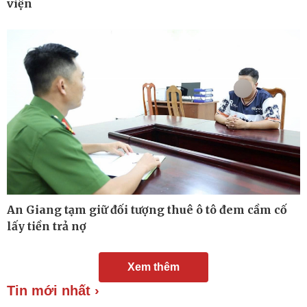
viện
Chuyển đổi số
Nhi khoa
Nam khoa
Làm đẹp - giảm cân
Phòng mạch online
Ăn sạch sống khỏe
An Giang tạm giữ đối tượng thuê ô tô đem cầm cố
lấy tiền trả nợ
Xem thêm
Tin mới nhất ›