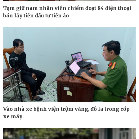
Tạm giữ nam nhân viên chiếm đoạt 84 điện thoại
bán lấy tiền đầu tư tiền ảo
Pháp luật
Thể thao
Vụ án
Pickleball
Tin nóng
Bóng đá quốc tế
Tư vấn luật
Bóng đá Việt Nam
Thế giới thể thao
Lịch thi đấu bóng đá
eSports
Hậu trường
Vào nhà xe bệnh viện trộm vàng, đô la trong cốp
xe máy