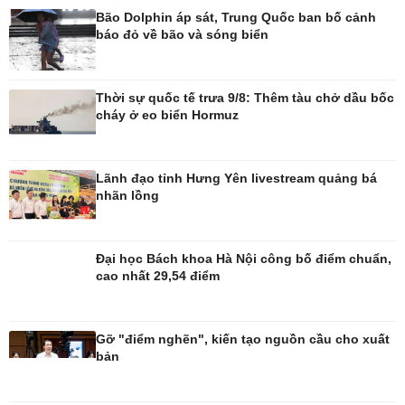
Bão Dolphin áp sát, Trung Quốc ban bố cảnh
báo đỏ về bão và sóng biển
Đời sống
Văn hóa
Nhà đẹp
Sân khấu - Điện ảnh
Thời sự quốc tế trưa 9/8: Thêm tàu chở dầu bốc
Tình yêu - Gia đình
Văn học
cháy ở eo biển Hormuz
Blog
Âm nhạc
Di sản
Lãnh đạo tỉnh Hưng Yên livestream quảng bá
nhãn lồng
Đại học Bách khoa Hà Nội công bố điểm chuẩn,
cao nhất 29,54 điểm
Gỡ "điểm nghẽn", kiến tạo nguồn cầu cho xuất
bản