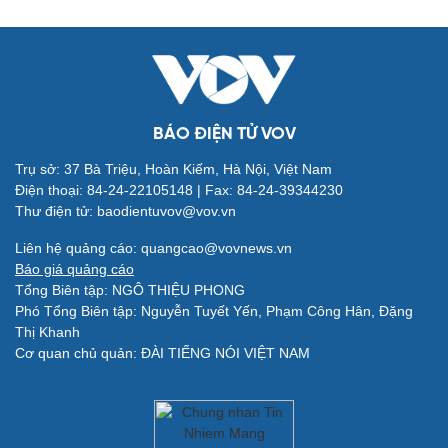
BÁO ĐIỆN TỬ VOV
Trụ sở: 37 Bà Triệu, Hoàn Kiếm, Hà Nội, Việt Nam
Điện thoại: 84-24-22105148 | Fax: 84-24-39344230
Thư điện tử: baodientuvov@vov.vn
Quân sự - Quốc phòng
Vũ khí
Liên hệ quảng cáo: quangcao@vovnews.vn
Việt Nam
Báo giá quảng cáo
Phân tích
Tổng Biên tập: NGÔ THIỆU PHONG
Phó Tổng Biên tập: Nguyễn Tuyết Yến, Phạm Công Hân, Đặng
Thị Khanh
Cơ quan chủ quản: ĐÀI TIẾNG NÓI VIỆT NAM