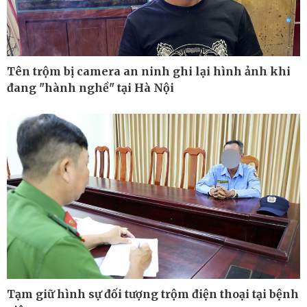
Tên trộm bị camera an ninh ghi lại hình ảnh khi
đang "hành nghề" tại Hà Nội
Công nghệ
Sức khỏe
Sành điệu
Dinh dưỡng - món ngon
Tin Công nghệ
Cây thuốc
Tạm giữ hình sự đối tượng trộm điện thoại tại bệnh
Trải nghiệm
Sản phụ khoa