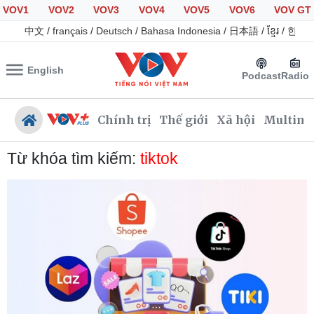
VOV1
VOV2
VOV3
VOV4
VOV5
VOV6
VOV GT
中文
/
français
/
Deutsch
/
Bahasa Indonesia
/
日本語
/
ខ្មែរ
/
한국
English
Podcast
Radio
Chính trị
Thế giới
Xã hội
Multime
Từ khóa tìm kiếm:
tiktok
Chính trị
Xã hội
Đảng
Tin 24h
Tổ chức nhân sự
Giáo dục
Quốc hội
Dự báo thời tiết
Nhận diện sự thật
Dấu ấn VOV
Việc làm
Biển đảo