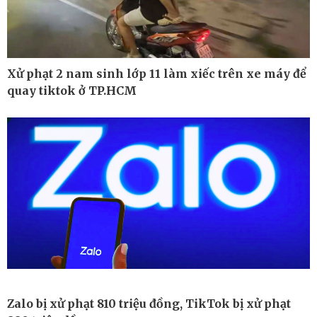
Xử phạt 2 nam sinh lớp 11 làm xiếc trên xe máy để
quay tiktok ở TP.HCM
Công nghệ
Sức khỏe
Sành điệu
Dinh dưỡng - món ngon
Tin Công nghệ
Cây thuốc
Zalo bị xử phạt 810 triệu đồng, TikTok bị xử phạt
Trải nghiệm
Sản phụ khoa