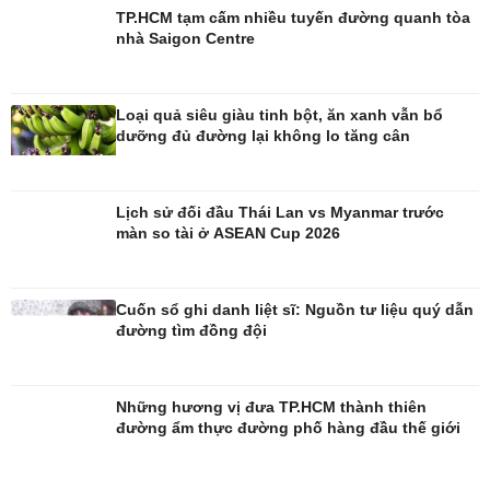
TP.HCM tạm cấm nhiều tuyến đường quanh tòa
nhà Saigon Centre
Loại quả siêu giàu tinh bột, ăn xanh vẫn bổ
dưỡng đủ đường lại không lo tăng cân
Giải trí
Du lịch
Nghệ sĩ
Tư vấn
Lịch sử đối đầu Thái Lan vs Myanmar trước
Thời trang
Săn Tour
màn so tài ở ASEAN Cup 2026
Sao Việt
check-in
Cuốn sổ ghi danh liệt sĩ: Nguồn tư liệu quý dẫn
đường tìm đồng đội
Những hương vị đưa TP.HCM thành thiên
đường ẩm thực đường phố hàng đầu thế giới