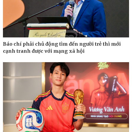
Kinh tế
Thị trường
Bất động sản
Giá vàng
Khởi nghiệp
Tiêu dùng
Tỷ giá
Chứng khoán
Báo chí phải chủ động tìm đến người trẻ thì mới
Giá cà phê
cạnh tranh được với mạng xã hội