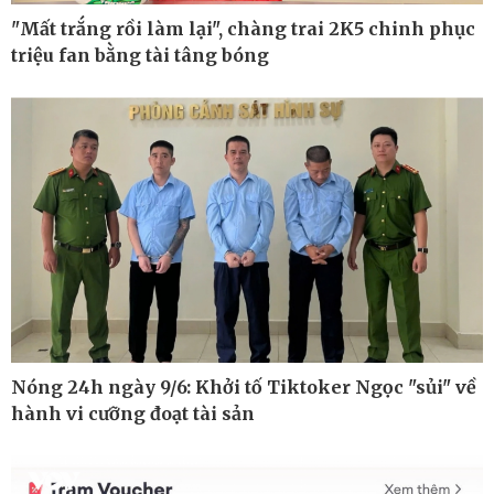
"Mất trắng rồi làm lại", chàng trai 2K5 chinh phục
triệu fan bằng tài tâng bóng
Pháp luật
Thể thao
Vụ án
Pickleball
Tin nóng
Bóng đá quốc tế
Tư vấn luật
Bóng đá Việt Nam
Thế giới thể thao
Lịch thi đấu bóng đá
eSports
Hậu trường
Nóng 24h ngày 9/6: Khởi tố Tiktoker Ngọc "sủi" về
hành vi cưỡng đoạt tài sản