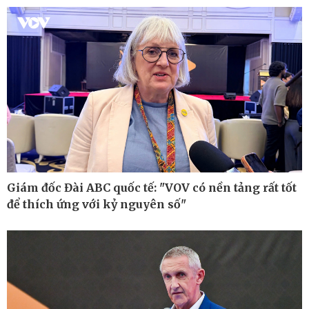
Cuộc sống đó đây
Video
Hồ sơ
E-Magazine
Infographic
Giám đốc Đài ABC quốc tế: "VOV có nền tảng rất tốt
để thích ứng với kỷ nguyên số"