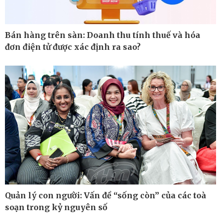
Bán hàng trên sàn: Doanh thu tính thuế và hóa
đơn điện tử được xác định ra sao?
Quản lý con người: Vấn đề “sống còn” của các toà
Thế giới
Multimedia
soạn trong kỷ nguyên số
Quan sát
Ảnh