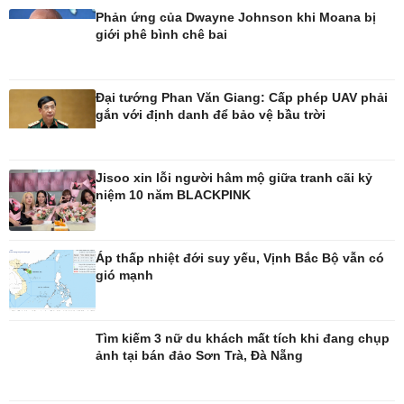
Phản ứng của Dwayne Johnson khi Moana bị
giới phê bình chê bai
Đời sống
Văn hóa
Nhà đẹp
Sân khấu - Điện ảnh
Đại tướng Phan Văn Giang: Cấp phép UAV phải
Tình yêu - Gia đình
Văn học
gắn với định danh để bảo vệ bầu trời
Blog
Âm nhạc
Di sản
Jisoo xin lỗi người hâm mộ giữa tranh cãi kỷ
niệm 10 năm BLACKPINK
Áp thấp nhiệt đới suy yếu, Vịnh Bắc Bộ vẫn có
gió mạnh
Tìm kiếm 3 nữ du khách mất tích khi đang chụp
ảnh tại bán đảo Sơn Trà, Đà Nẵng