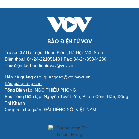
BÁO ĐIỆN TỬ VOV
Trụ sở: 37 Bà Triệu, Hoàn Kiếm, Hà Nội, Việt Nam
Điện thoại: 84-24-22105148 | Fax: 84-24-39344230
Thư điện tử: baodientuvov@vov.vn
Quân sự - Quốc phòng
Vũ khí
Liên hệ quảng cáo: quangcao@vovnews.vn
Việt Nam
Báo giá quảng cáo
Phân tích
Tổng Biên tập: NGÔ THIỆU PHONG
Phó Tổng Biên tập: Nguyễn Tuyết Yến, Phạm Công Hân, Đặng
Thị Khanh
Cơ quan chủ quản: ĐÀI TIẾNG NÓI VIỆT NAM