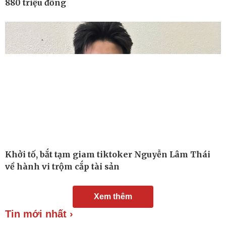
880 triệu đồng
Chuyển đổi số
Nhi khoa
Nam khoa
Làm đẹp - giảm cân
Phòng mạch online
Ăn sạch sống khỏe
Khởi tố, bắt tạm giam tiktoker Nguyễn Lâm Thái
về hành vi trộm cắp tài sản
Xem thêm
Tin mới nhất ›