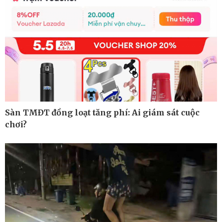
Sàn TMĐT đồng loạt tăng phí: Ai giám sát cuộc
chơi?
Ô tô - Xe máy
Doanh nghiệp
Ô tô
Thông tin doanh nghiệp
Xe máy
Doanh nghiệp 24h
Tư vấn
Doanh nhân
Vì cộng đồng