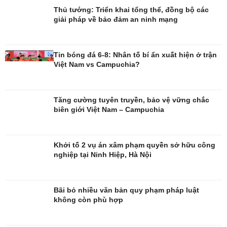
Thủ tướng: Triển khai tổng thể, đồng bộ các
giải pháp về bảo đảm an ninh mạng
Đời sống
Văn hóa
Nhà đẹp
Sân khấu - Điện ảnh
Tin bóng đá 6-8: Nhân tố bí ẩn xuất hiện ở trận
Tình yêu - Gia đình
Văn học
Việt Nam vs Campuchia?
Blog
Âm nhạc
Di sản
Tăng cường tuyên truyền, bảo vệ vững chắc
biên giới Việt Nam – Campuchia
Khởi tố 2 vụ án xâm phạm quyền sở hữu công
nghiệp tại Ninh Hiệp, Hà Nội
Bãi bỏ nhiều văn bản quy phạm pháp luật
không còn phù hợp