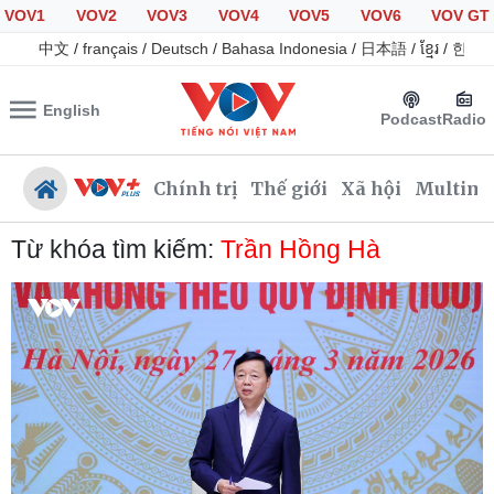
VOV1
VOV2
VOV3
VOV4
VOV5
VOV6
VOV GT
中文
/
français
/
Deutsch
/
Bahasa Indonesia
/
日本語
/
ខ្មែរ
/
한국
English
Podcast
Radio
Chính trị
Thế giới
Xã hội
Multime
Từ khóa tìm kiếm:
Trần Hồng Hà
Chính trị
Xã hội
Đảng
Tin 24h
Tổ chức nhân sự
Giáo dục
Quốc hội
Dự báo thời tiết
Nhận diện sự thật
Dấu ấn VOV
Việc làm
Biển đảo