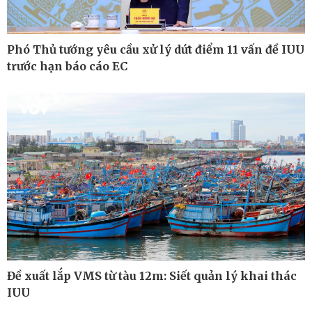
Phó Thủ tướng yêu cầu xử lý dứt điểm 11 vấn đề IUU
trước hạn báo cáo EC
Đề xuất lắp VMS từ tàu 12m: Siết quản lý khai thác
Thế giới
Multimedia
IUU
Quan sát
Ảnh