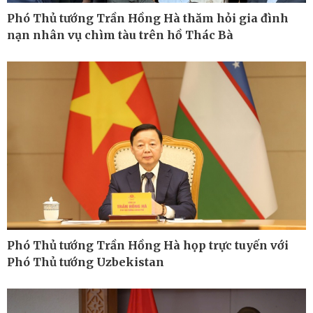
Phó Thủ tướng Trần Hồng Hà thăm hỏi gia đình
nạn nhân vụ chìm tàu trên hồ Thác Bà
Pháp luật
Thể thao
Vụ án
Pickleball
Tin nóng
Bóng đá quốc tế
Tư vấn luật
Bóng đá Việt Nam
Thế giới thể thao
Lịch thi đấu bóng đá
eSports
Hậu trường
Phó Thủ tướng Trần Hồng Hà họp trực tuyến với
Phó Thủ tướng Uzbekistan