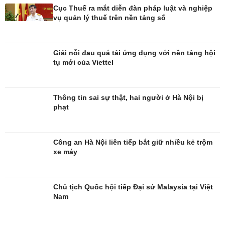
Cục Thuế ra mắt diễn đàn pháp luật và nghiệp
vụ quản lý thuế trên nền tảng số
Giải nỗi đau quá tải ứng dụng với nền tảng hội
tụ mới của Viettel
Giải trí
Du lịch
Nghệ sĩ
Tư vấn
Thông tin sai sự thật, hai người ở Hà Nội bị
Thời trang
Săn Tour
phạt
Sao Việt
check-in
Công an Hà Nội liên tiếp bắt giữ nhiều kẻ trộm
xe máy
Chủ tịch Quốc hội tiếp Đại sứ Malaysia tại Việt
Nam