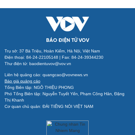
BÁO ĐIỆN TỬ VOV
Trụ sở: 37 Bà Triệu, Hoàn Kiếm, Hà Nội, Việt Nam
Điện thoại: 84-24-22105148 | Fax: 84-24-39344230
Thư điện tử: baodientuvov@vov.vn
Quân sự - Quốc phòng
Vũ khí
Liên hệ quảng cáo: quangcao@vovnews.vn
Việt Nam
Báo giá quảng cáo
Phân tích
Tổng Biên tập: NGÔ THIỆU PHONG
Phó Tổng Biên tập: Nguyễn Tuyết Yến, Phạm Công Hân, Đặng
Thị Khanh
Cơ quan chủ quản: ĐÀI TIẾNG NÓI VIỆT NAM