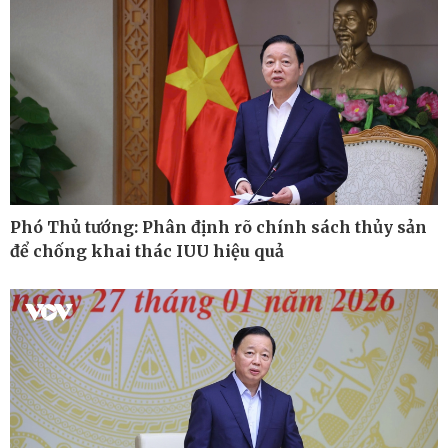
Phó Thủ tướng: Phân định rõ chính sách thủy sản
để chống khai thác IUU hiệu quả
Ô tô - Xe máy
Doanh nghiệp
Ô tô
Thông tin doanh nghiệp
Xe máy
Doanh nghiệp 24h
Tư vấn
Doanh nhân
Vì cộng đồng