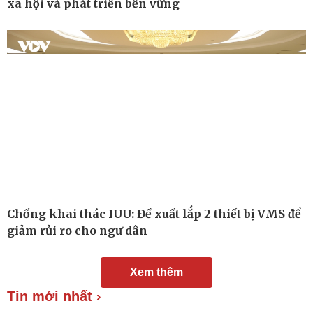
xã hội và phát triển bền vững
Chuyển đổi số
Nhi khoa
Nam khoa
Làm đẹp - giảm cân
Phòng mạch online
Ăn sạch sống khỏe
Chống khai thác IUU: Đề xuất lắp 2 thiết bị VMS để
giảm rủi ro cho ngư dân
Xem thêm
Tin mới nhất ›