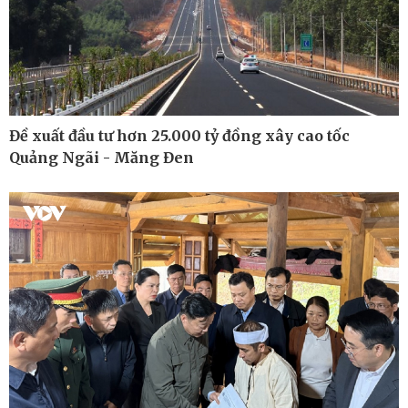
Kinh tế
Thị trường
Bất động sản
Giá vàng
Khởi nghiệp
Tiêu dùng
Tỷ giá
Chứng khoán
Đề xuất đầu tư hơn 25.000 tỷ đồng xây cao tốc
Giá cà phê
Quảng Ngãi - Măng Đen