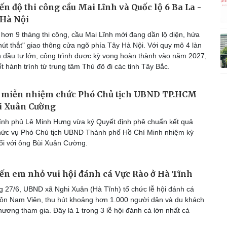
ến độ thi công cầu Mai Lĩnh và Quốc lộ 6 Ba La -
 Hà Nội
hơn 9 tháng thi công, cầu Mai Lĩnh mới đang dần lộ diện, hứa
nút thắt" giao thông cửa ngõ phía Tây Hà Nội. Với quy mô 4 làn
n đầu tư lớn, công trình được kỳ vọng hoàn thành vào năm 2027,
t hành trình từ trung tâm Thủ đô đi các tỉnh Tây Bắc.
 miễn nhiệm chức Phó Chủ tịch UBND TP.HCM
ùi Xuân Cường
nh phủ Lê Minh Hưng vừa ký Quyết định phê chuẩn kết quả
hức vụ Phó Chủ tịch UBND Thành phố Hồ Chí Minh nhiệm kỳ
ối với ông Bùi Xuân Cường.
đến em nhỏ vui hội đánh cá Vực Rào ở Hà Tĩnh
 27/6, UBND xã Nghi Xuân (Hà Tĩnh) tổ chức lễ hội đánh cá
hôn Nam Viên, thu hút khoảng hơn 1.000 người dân và du khách
hương tham gia. Đây là 1 trong 3 lễ hội đánh cá lớn nhất cả