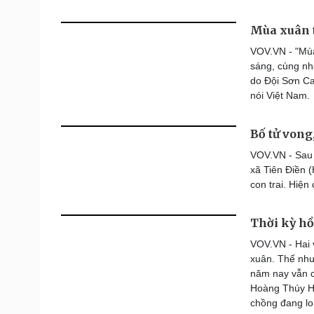
Mùa xuân 
VOV.VN - "Mùa
sáng, cùng nh
do Đội Sơn Ca
nói Việt Nam.
Bố tử vong
VOV.VN - Sau 
xã Tiên Điền 
con trai. Hiện
Thời kỳ hồ
VOV.VN - Hai v
xuân. Thế như
năm nay vẫn cứ
Hoàng Thúy Hả
chồng đang lo