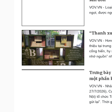
Thế giới thể thao
VOV.VN - Loại
Lịch thi đấu bóng đá
ngọt, được ng
eSports
Hậu trường
“Thanh xuâ
Đời sống
Văn hóa
Nhà đẹp
Sân khấu - Điện ảnh
VOV.VN - Hơn 1
Tình yêu - Gia đình
Văn học
thiệu tại trưn
Blog
Âm nhạc
cống hiến, hy 
Di sản
nhớ nguồn” nh
Trưng bày 
một phần k
VOV.VN - Nhân
27/7/2026), C
Nội) tổ chức T
gửi lại". Thời