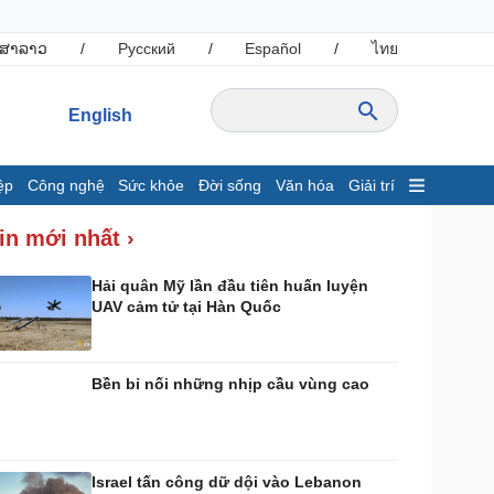
ສາລາວ
/
Русский
/
Español
/
ไทย
English
ệp
Công nghệ
Sức khỏe
Đời sống
Văn hóa
Giải trí
inh tế
Thị trường
in mới nhất ›
ất động sản
Giá vàng
hởi nghiệp
Tiêu dùng
Hải quân Mỹ lần đầu tiên huấn luyện
UAV cảm tử tại Hàn Quốc
Tỷ giá
Chứng khoán
Giá cà phê
Bền bỉ nối những nhịp cầu vùng cao
ông nghệ
Sức khỏe
Sành điệu
Dinh dưỡng - món ngon
Tin Công nghệ
Cây thuốc
Israel tấn công dữ dội vào Lebanon
rải nghiệm
Sản phụ khoa