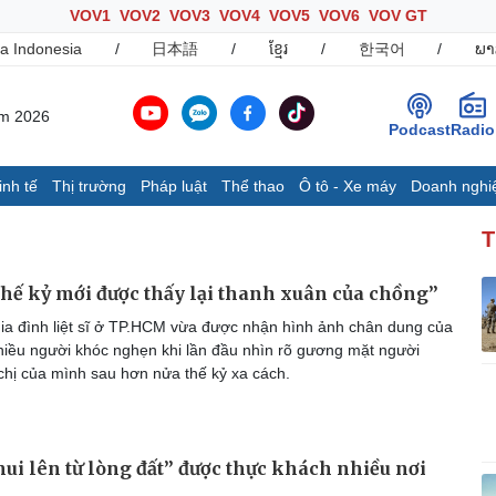
VOV1
VOV2
VOV3
VOV4
VOV5
VOV6
VOV GT
a Indonesia
/
日本語
/
ខ្មែរ
/
한국어
/
ພາ
ăm 2026
Podcast
Radio
inh tế
Thị trường
Pháp luật
Thể thao
Ô tô - Xe máy
Doanh nghi
Thế giới
Multimedia
K
T
Quan sát
Ảnh
B
Cuộc sống đó đây
Video
K
hế kỷ mới được thấy lại thanh xuân của chồng”
Hồ sơ
E-Magazine
ia đình liệt sĩ ở TP.HCM vừa được nhận hình ảnh chân dung của
Infographic
hiều người khóc nghẹn khi lần đầu nhìn rõ gương mặt người
chị của mình sau hơn nửa thế kỷ xa cách.
Ô tô - Xe máy
Doanh nghiệp
C
Ô tô
Thông tin doanh nghiệp
hui lên từ lòng đất” được thực khách nhiều nơi
Xe máy
Doanh nghiệp 24h
Tư vấn
Doanh nhân
T