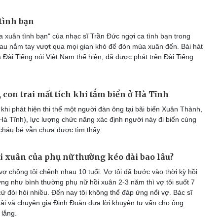
tình bạn
 xuân tình bạn" của nhạc sĩ Trần Đức ngợi ca tình bạn trong
au nắm tay vượt qua mọi gian khó để đón mùa xuân đến. Bài hát
 Đài Tiếng nói Việt Nam thể hiện, đã được phát trên Đài Tiếng
, con trai mất tích khi tắm biển ở Hà Tĩnh
khi phát hiện thi thể một người đàn ông tại bãi biển Xuân Thành,
(Hà Tĩnh), lực lượng chức năng xác định người này đi biển cùng
 cháu bé vẫn chưa được tìm thấy.
i xuân của phụ nữ thường kéo dài bao lâu?
ợ chồng tôi chênh nhau 10 tuổi. Vợ tôi đã bước vào thời kỳ hồi
ng như bình thường phụ nữ hồi xuân 2-3 năm thì vợ tôi suốt 7
 đòi hỏi nhiều. Đến nay tôi không thể đáp ứng nổi vợ. Bác sĩ
i và chuyên gia Đinh Đoàn đưa lời khuyên tư vấn cho ông
 lắng.