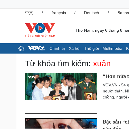
中文
/
français
/
Deutsch
/
Bahas
Thứ Năm, ngày 6 tháng 8 n
Chính trị
Xã hội
Thế giới
Multimedia
K
Chính trị
Xã hội
Từ khóa tìm kiếm:
xuân
Đảng
Tin 24h
Tổ chức nhân sự
Giáo dục
“Hơn nửa t
Quốc hội
Dự báo thời tiết
VOV.VN - 54 g
Nhận diện sự thật
Dấu ấn VOV
người thân. N
Việc làm
chồng, người 
Biển đảo
Pháp luật
Thể thao
Vụ án
Pickleball
Đặc sản “c
Tin nóng
Bóng đá quốc tế
Tư vấn luật
Bóng đá Việt Nam
săn đón