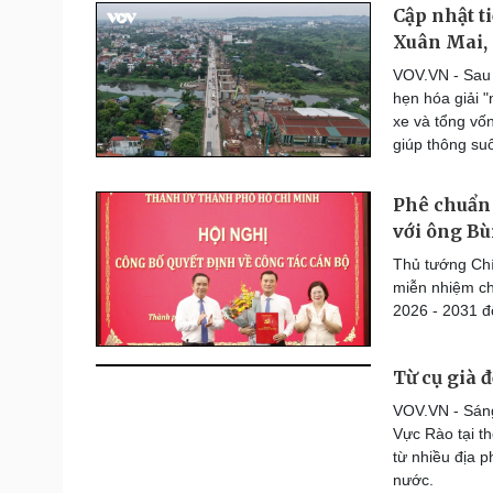
Cập nhật ti
Xuân Mai,
VOV.VN - Sau 
hẹn hóa giải "
xe và tổng vố
giúp thông suố
Phê chuẩn
với ông B
Thủ tướng Chí
miễn nhiệm c
2026 - 2031 đ
Từ cụ già 
VOV.VN - Sáng
Vực Rào tại t
từ nhiều địa p
nước.