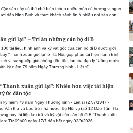
Vì cộng đồng
C
 đặc sản này có thể chế biến thành nhiều món có hương vị ngon
ười dân Ninh Bình và thực khách sành ăn ở nhiều nơi săn đón.
n gửi lại” – Tri ân những cán bộ đi B
Giải trí
Du lịch
Q
00 tài liệu, hình ảnh và kỷ vật gốc của cán bộ đi B được giới
Nghệ sĩ
Tư vấn
V
g bày “Thanh xuân gửi lại” ở Hà Nội, góp phần tái hiện hành trình
Thời trang
Săn Tour
sinh vì sự nghiệp giải phóng dân tộc, lan tỏa đạo lý “Uống nước
Sao Việt
check-in
P
ân kỷ niệm 79 năm Ngày Thương binh - Liệt sĩ.
“Thanh xuân gửi lại”: Nhiều hơn việc tái hiện
ý ức dân tộc
 kỷ niệm 79 năm Ngày Thương binh - Liệt sĩ (27/7/1947 -
ục Văn thư và Lưu trữ nhà nước, Bộ Nội vụ (số 12 Đào Tấn, Hà
rưng bày tài liệu lưu trữ và kỷ vật của cán bộ đi B "Thanh xuân
 gian: Từ 09h00 ngày 17/7 đến hết ngày 02/9/2026.