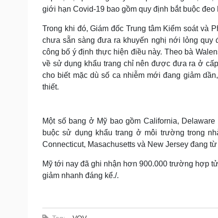
giới hạn Covid-19 bao gồm quy định bắt buộc đeo 
Trong khi đó, Giám đốc Trung tâm Kiểm soát và 
chưa sẵn sàng đưa ra khuyến nghị nới lỏng quy 
công bố ý định thực hiện điều này. Theo bà Walens
về sử dụng khẩu trang chỉ nên được đưa ra ở cấp
cho biết mặc dù số ca nhiễm mới đang giảm dần, 
thiết.
Một số bang ở Mỹ bao gồm California, Delaware 
buộc sử dụng khẩu trang ở môi trường trong nh
Connecticut, Masachusetts và New Jersey đang từ 
Mỹ tới nay đã ghi nhận hơn 900.000 trường hợp tử
giảm nhanh đáng kể./.
Tag:
VOV