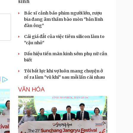
sinh
Bác sĩ cảnh báo phim người lớn, rượu
bia đang âm thầm bào mòn "bản lĩnh
đàn ông"
Cái giá đắt của việc tiêm silicon làm to
"cậu nhỏ"
Dấu hiệu tiền mãn kinh sớm phụ nữ cần
biết
Tôi bất lực khi vợ luôn mang chuyện ở
rể ra làm "vũ khí" sau mỗi lần cãi nhau
VĂN HÓA