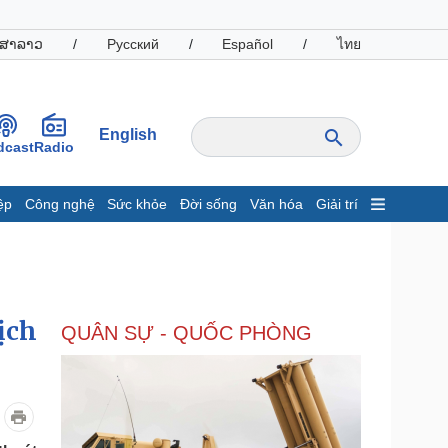
ສາລາວ
/
Русский
/
Español
/
ไทย
English
dcast
Radio
ệp
Công nghệ
Sức khỏe
Đời sống
Văn hóa
Giải trí
inh tế
Thị trường
ất động sản
Giá vàng
hởi nghiệp
Tiêu dùng
Tỷ giá
ịch
QUÂN SỰ - QUỐC PHÒNG
Chứng khoán
Giá cà phê
oanh nghiệp
Công nghệ
hông tin doanh nghiệp
Sành điệu