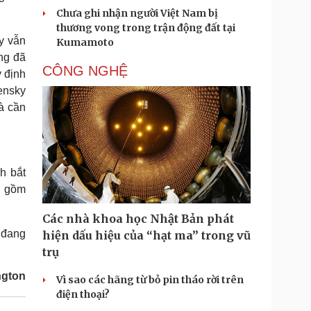
Chưa ghi nhận người Việt Nam bị
thương vong trong trận động đất tại
y vẫn
Kumamoto
ng đã
CÔNG NGHỆ
y định
ensky
à cần
h bắt
o gồm
Các nhà khoa học Nhật Bản phát
 đang
hiện dấu hiệu của “hạt ma” trong vũ
trụ
ngton
Vì sao các hãng từ bỏ pin tháo rời trên
điện thoại?