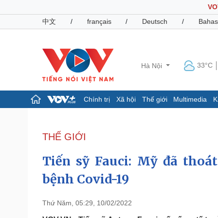
VO
中文
/
français
/
Deutsch
/
Bahas
33°C
Hà Nội
Chính trị
Xã hội
Thế giới
Multimedia
K
Chính trị
Xã hội
Đảng
Tin 24h
THẾ GIỚI
Tổ chức nhân sự
Dự báo thời tiết
Quốc hội
Giáo dục
Tiến sỹ Fauci: Mỹ đã thoá
Nhận diện sự thật
Dấu ấn VOV
Việc làm
bệnh Covid-19
Biển đảo
Pháp luật
Quân sự - Quốc phòng
Thứ Năm, 05:29, 10/02/2022
Vụ án
Vũ khí