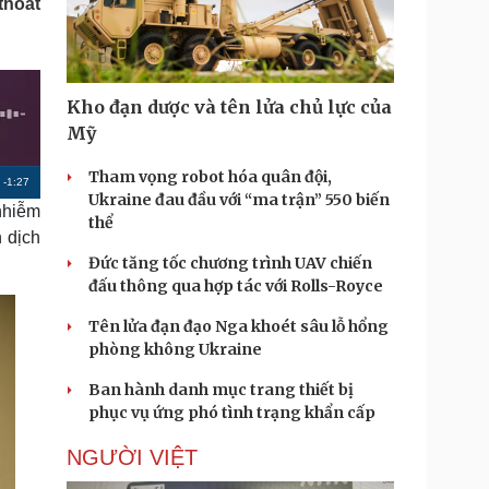
thoát
Doanh nghiệp 24h
Tin Công nghệ
Doanh nhân
Trải nghiệm
ì cộng đồng
Chuyển đổi số
Kho đạn dược và tên lửa chủ lực của
u lịch
Podcast
Mỹ
Tư vấn
Câu chuyện thời sự
Săn Tour
Đọc truyện đêm khuya
Tham vọng robot hóa quân đội,
R
-
1:27
heck-in
Cửa sổ tình yêu
Ukraine đau đầu với “ma trận” 550 biến
nhiễm
Kể chuyện cho bé
e
thể
 dịch
Hạt giống tâm hồn
m
Đức tăng tốc chương trình UAV chiến
a
đấu thông qua hợp tác với Rolls-Royce
i
Tên lửa đạn đạo Nga khoét sâu lỗ hổng
n
phòng không Ukraine
i
Ban hành danh mục trang thiết bị
phục vụ ứng phó tình trạng khẩn cấp
n
g
NGƯỜI VIỆT
T