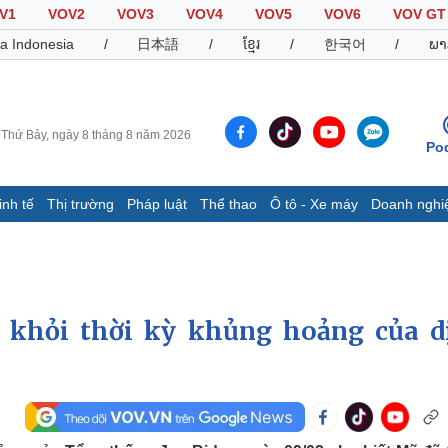
V1
VOV2
VOV3
VOV4
VOV5
VOV6
VOV GT
a Indonesia
/
日本語
/
ខ្មែរ
/
한국어
/
ພາ
Thứ Bảy, ngày 8 tháng 8 năm 2026
Po
inh tế
Thị trường
Pháp luật
Thể thao
Ô tô - Xe máy
Doanh nghi
Thế giới
Multimedia
K
Quan sát
Video
B
Cuộc sống đó đây
Ảnh
K
Hồ sơ
E-Magazine
t khỏi thời kỳ khủng hoảng của d
Infographic
Thể thao
Ô tô - Xe máy
D
Bóng đá
Ô tô
T