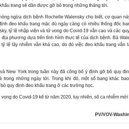
khẩu trang sẽ dần được gỡ bỏ trong những tháng tới.
Phòng ngừa dịch bệnh Rochelle Walensky cho biết, cơ quan nà
định đeo khẩu trang mặc dù ngày càng có nhiều thống đốc ba
ky, tỷ lệ nhập viện và tử vong do Covid-19 vẫn cao và các qu
 địa phương dựa trên tình hình thực tế của dịch bệnh. Bà Wal
tỷ lệ lây nhiễm vẫn khá cao, do đó việc đeo khẩu trang vẫn l
và New York trong tuần này đã công bố ý định gỡ bỏ quy địn
à trong những ngày tới. Trong khi đó, một số bang khác ba
bỏ quy định đeo khẩu trang ở các trường học.
 vong do Covid-19 kể từ năm 2020, tuy nhiên, số ca nhiễm mới
PV/VOV-Washi