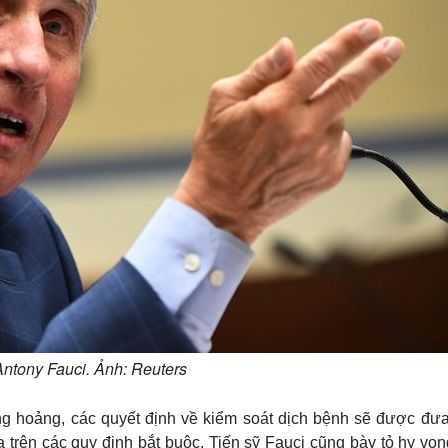
Antony Fauci. Ảnh: Reuters
ủng hoảng, các quyết định về kiểm soát dịch bệnh sẽ được đưa
 trên các quy định bắt buộc. Tiến sỹ Fauci cũng bày tỏ hy vọn