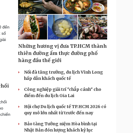
0 đến
 số
giải
Những hương vị đưa TP.HCM thành
thiên đường ẩm thực đường phố
hàng đầu thế giới
Nối đà tăng trưởng, du lịch Vĩnh Long
hấp dẫn khách quốc tế
chối
Công nghiệp giải trí "chắp cánh" cho
điểm đến du lịch Gia Lai
chối
Hội chợ Du lịch quốc tế TP.HCM 2026 có
ho
quy mô lớn nhất từ trước đến nay
 chiến
Bảo tàng Tưởng niệm Hòa bình tại
Nhật Bản đón lượng khách kỷ lục