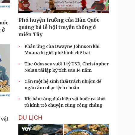
Phó huyện trưởng của Hàn Quốc
quảng bá lễ hội truyền thống ở
miền Tây
Phản ứng của Dwayne Johnson khi
Moana bị giới phê bình chê bai
The Odyssey vượt 1 tỷ USD, Christopher
Nolan tái lập kỳ tích sau 14 năm
Cần một hệ sinh thái trách nhiệm để
ngăn âm nhạc lệch chuẩn
Khi bảo tàng đưa hiện vật bước ra khỏi
tủ kính trò chuyện cùng công chúng
DU LỊCH