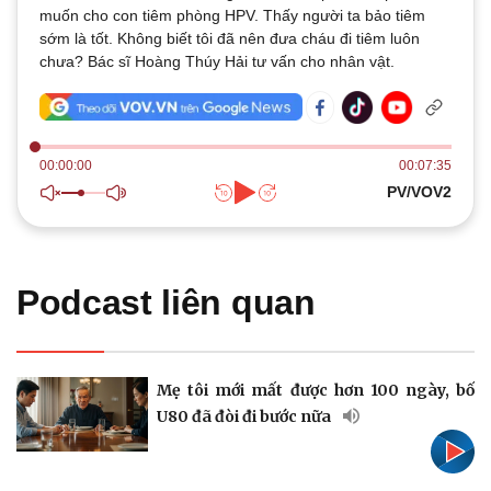
Thế giới
Multimedia
muốn cho con tiêm phòng HPV. Thấy người ta bảo tiêm
Quan sát
Video
sớm là tốt. Không biết tôi đã nên đưa cháu đi tiêm luôn
Cuộc sống đó đây
Ảnh
chưa? Bác sĩ Hoàng Thúy Hải tư vấn cho nhân vật.
Hồ sơ
E-Magazine
Infographic
00:00:00
00:07:35
PV/VOV2
Kinh tế
Thị trường
Bất động sản
Giá vàng
Podcast liên quan
Khởi nghiệp
Tiêu dùng
Tỷ giá
Chứng khoán
Giá cà phê
Mẹ tôi mới mất được hơn 100 ngày, bố
U80 đã đòi đi bước nữa