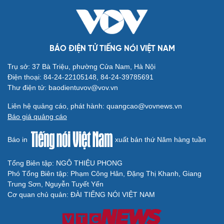
BÁO ĐIỆN TỬ TIẾNG NÓI VIỆT NAM
Văn hóa
Giải trí
Trụ sở: 37 Bà Triệu, phường Cửa Nam, Hà Nội
Sân khấu - Điện ảnh
Nghệ sĩ
Điện thoại: 84-24-22105148, 84-24-39785691
Văn học
Thời trang
Thư điện tử: baodientuvov@vov.vn
Âm nhạc
Sao Việt
Di sản
Liên hệ quảng cáo, phát hành: quangcao@vovnews.vn
Báo giá quảng cáo
Báo in
xuất bản thứ Năm hàng tuần
Tổng Biên tập: NGÔ THIỆU PHONG
Du lịch
Podcast
Phó Tổng Biên tập: Phạm Công Hân, Đặng Thị Khanh, Giang
Tư vấn
Câu chuyện thời sự
Trung Sơn, Nguyễn Tuyết Yến
Săn Tour
Đọc truyện đêm khuya
Cơ quan chủ quản: ĐÀI TIẾNG NÓI VIỆT NAM
check-in
Cửa sổ tình yêu
Kể chuyện cho bé
Hạt giống tâm hồn