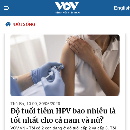
Englis
ĐỜI SỐNG
ĐỜI SỐNG
/
Chính trị
Xã hội
Đảng
Tin 24h
Tổ chức nhân sự
Dự báo thời tiết
Quốc hội
Giáo dục
Nhận diện sự thật
Dấu ấn VOV
Việc làm
Biển đảo
Thứ Ba, 10:00, 30/06/2026
Độ tuổi tiêm HPV bao nhiêu là
tốt nhất cho cả nam và nữ?
VOV.VN - Tôi có 2 con đang ở độ tuổi cấp 2 và cấp 3. Tôi