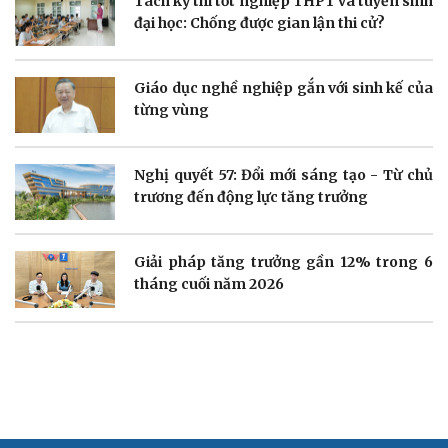
Tách kỳ thi tốt nghiệp THPT và tuyển sinh
đại học: Chống được gian lận thi cử?
Doanh nghiệp
Công nghệ
Thông tin doanh nghiệp
Sành điệu
Doanh nghiệp 24h
Tin Công nghệ
Giáo dục nghề nghiệp gắn với sinh kế của
Doanh nhân
Trải nghiệm
từng vùng
Vì cộng đồng
Chuyển đổi số
Nghị quyết 57: Đổi mới sáng tạo - Từ chủ
trương đến động lực tăng trưởng
Sức khỏe
Đời sống
Giải pháp tăng trưởng gần 12% trong 6
Dinh dưỡng - món ngon
Nhà đẹp
tháng cuối năm 2026
Cây thuốc
Blog
Sản phụ khoa
Tình yêu - Gia đình
Nhi khoa
Nam khoa
Làm đẹp - giảm cân
Phòng mạch online
Ăn sạch sống khỏe