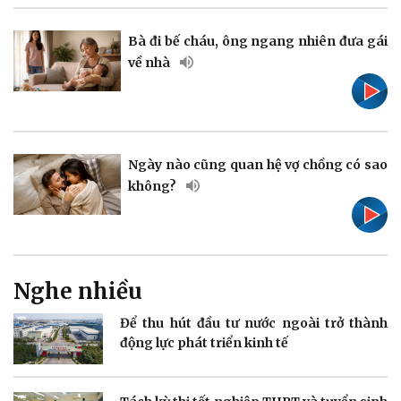
Pháp luật
Quân sự - Quốc phòng
Bà đi bế cháu, ông ngang nhiên đưa gái
Vụ án
Vũ khí
về nhà
Tin nóng
Việt Nam
Tư vấn luật
Phân tích
Ngày nào cũng quan hệ vợ chồng có sao
không?
Thể thao
Ô tô - Xe máy
Bóng đá
Ô tô
Lịch thi đấu bóng đá
Xe máy
Thế giới thể thao
Tư vấn
eSports
Nghe nhiều
Hậu trường
Để thu hút đầu tư nước ngoài trở thành
động lực phát triển kinh tế