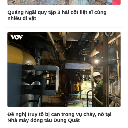
Quảng Ngãi quy tập 3 hài cốt liệt sĩ cùng
nhiều di vật
Giải trí
Du lịch
Nghệ sĩ
Tư vấn
Thời trang
Săn Tour
Sao Việt
check-in
Đề nghị truy tố bị can trong vụ cháy, nổ tại
Nhà máy đóng tàu Dung Quất