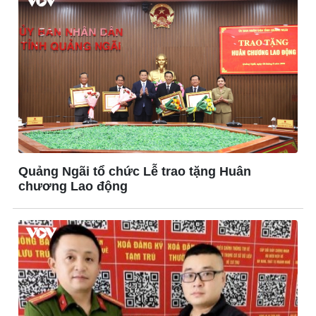
Ô tô - Xe máy
Doanh nghiệp
Ô tô
Thông tin doanh nghiệp
Xe máy
Doanh nghiệp 24h
Tư vấn
Doanh nhân
Vì cộng đồng
Quảng Ngãi tổ chức Lễ trao tặng Huân
chương Lao động