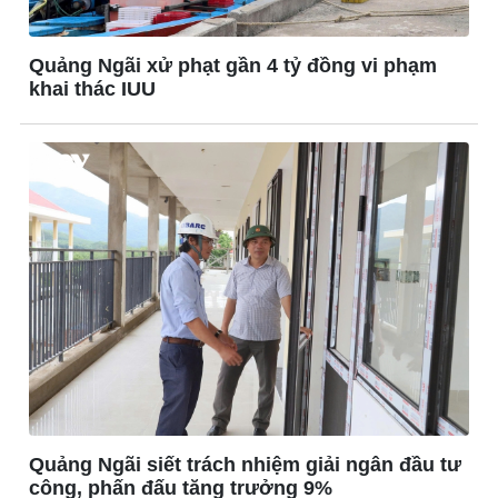
Chứng khoán
Giá cà phê
Quảng Ngãi xử phạt gần 4 tỷ đồng vi phạm
khai thác IUU
Quảng Ngãi siết trách nhiệm giải ngân đầu tư
Pháp luật
Thể thao
công, phấn đấu tăng trưởng 9%