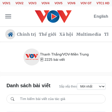
VOV1
VOV2
VOV3
VOV4
VOV5
VOV6
VOV GT
VTC1 HD
English
Chính trị
Thế giới
Xã hội
Multimedia
Thể
Thanh Thắng/VOV-Miền Trung
2225 bài viết
Chính trị
Xã hội
Đảng
Tin 24h
Tổ chức nhân sự
Giáo dục
Quốc hội
Dự báo thời tiết
Danh sách bài viết
Nhận diện sự thật
Dấu ấn VOV
Sắp xếp theo
Việc làm
Biển đảo