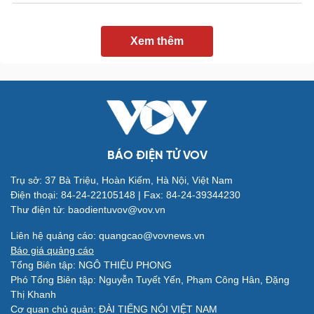
Xem thêm
BÁO ĐIỆN TỬ VOV
Trụ sở: 37 Bà Triệu, Hoàn Kiếm, Hà Nội, Việt Nam
Điện thoại: 84-24-22105148 | Fax: 84-24-39344230
Thư điện tử: baodientuvov@vov.vn
Quân sự - Quốc phòng
Liên hệ quảng cáo: quangcao@vovnews.vn
Vũ khí
Báo giá quảng cáo
Việt Nam
Tổng Biên tập: NGÔ THIỆU PHONG
Phân tích
Phó Tổng Biên tập: Nguyễn Tuyết Yến, Phạm Công Hân, Đặng
Thị Khanh
Cơ quan chủ quản: ĐÀI TIẾNG NÓI VIỆT NAM