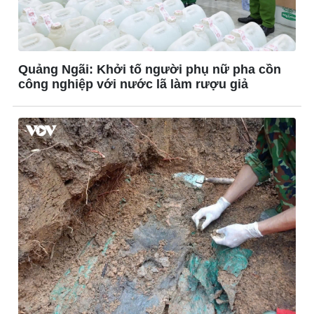
Quảng Ngãi: Khởi tố người phụ nữ pha cồn
công nghiệp với nước lã làm rượu giả
Đời sống
Văn hóa
Nhà đẹp
Sân khấu - Điện ảnh
Tình yêu - Gia đình
Văn học
Blog
Âm nhạc
Di sản