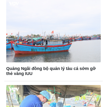
Quảng Ngãi đồng bộ quản lý tàu cá sớm gỡ
thẻ vàng IUU
Thế giới
Multimedia
Quan sát
Ảnh
Cuộc sống đó đây
Video
Hồ sơ
E-Magazine
Infographic