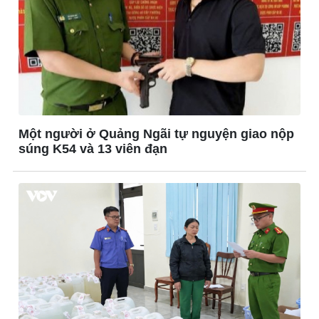
Công nghệ
Sức khỏe
Sành điệu
Dinh dưỡng - món ngon
Tin Công nghệ
Cây thuốc
Một người ở Quảng Ngãi tự nguyện giao nộp
Trải nghiệm
Sản phụ khoa
súng K54 và 13 viên đạn
Chuyển đổi số
Nhi khoa
Nam khoa
Làm đẹp - giảm cân
Phòng mạch online
Ăn sạch sống khỏe