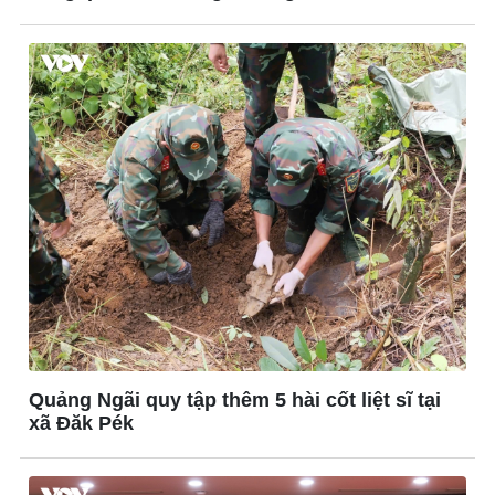
Vụ án
Pickleball
Tin nóng
Bóng đá quốc tế
Tư vấn luật
Bóng đá Việt Nam
Thế giới thể thao
Lịch thi đấu bóng đá
eSports
Hậu trường
Quảng Ngãi quy tập thêm 5 hài cốt liệt sĩ tại
xã Đăk Pék