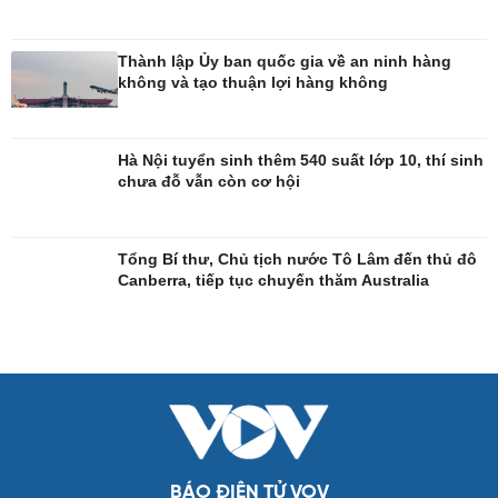
Thành lập Ủy ban quốc gia về an ninh hàng
không và tạo thuận lợi hàng không
Hà Nội tuyển sinh thêm 540 suất lớp 10, thí sinh
chưa đỗ vẫn còn cơ hội
Tổng Bí thư, Chủ tịch nước Tô Lâm đến thủ đô
Canberra, tiếp tục chuyến thăm Australia
Giải trí
Du lịch
Nghệ sĩ
Tư vấn
Thời trang
Săn Tour
Sao Việt
check-in
BÁO ĐIỆN TỬ VOV