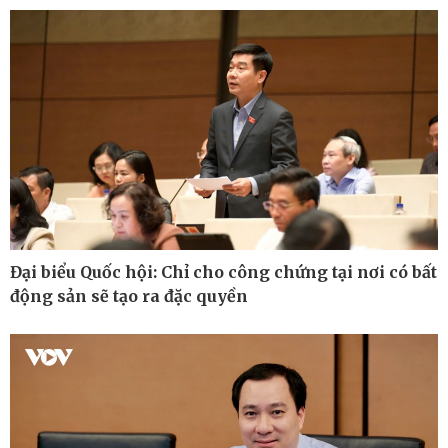
Kinh tế
Thị trường
Đại biểu Quốc hội: Chỉ cho công chứng tại nơi có bất
Bất động sản
Tiêu dùng
động sản sẽ tạo ra đặc quyền
Khởi nghiệp
Giá vàng
Tỷ giá
Chứng khoán
Xổ số 3 miền
Giá cà phê