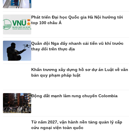
Phát triển Đại học Quốc gia Hà Nội hướng tới
top 100 châu Á
Quân đội Nga đẩy nhanh cải tiến vũ khí trước
thay đổi trên thực địa
Khẩn trương xây dựng hồ sơ dự án Luật về văn
bản quy phạm pháp luật
Đời sống
Văn hóa
Nhà đẹp
Sân khấu - Điện ảnh
Động đất mạnh làm rung chuyển Colombia
Blog
Văn học
Tình yêu - Gia đình
Âm nhạc
Di sản
Từ năm 2027, vận hành nền tảng quản lý cấp
cứu ngoại viện toàn quốc