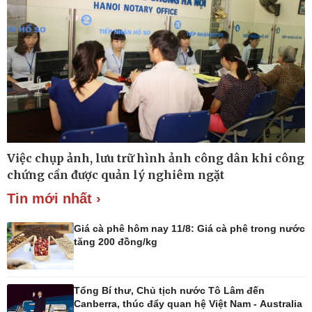
Việc chụp ảnh, lưu trữ hình ảnh công dân khi công
Công nghệ
Sức khỏe
chứng cần được quản lý nghiêm ngặt
Sành điệu
Dinh dưỡng - món ngon
Tin mới nhất ›
Tin Công nghệ
Cây thuốc
Trải nghiệm
Sản phụ khoa
Giá cà phê hôm nay 11/8: Giá cà phê trong nước
Chuyển đổi số
Nhi khoa
tăng 200 đồng/kg
Nam khoa
Làm đẹp - giảm cân
Phòng mạch online
Tổng Bí thư, Chủ tịch nước Tô Lâm đến
Ăn sạch sống khỏe
Canberra, thúc đẩy quan hệ Việt Nam - Australia