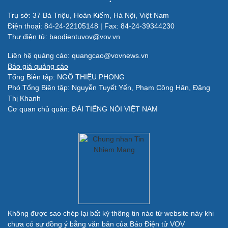
Trụ sở: 37 Bà Triệu, Hoàn Kiếm, Hà Nội, Việt Nam
Điện thoại: 84-24-22105148 | Fax: 84-24-39344230
Thư điện tử: baodientuvov@vov.vn
Liên hệ quảng cáo: quangcao@vovnews.vn
Báo giá quảng cáo
Tổng Biên tập: NGÔ THIỆU PHONG
Phó Tổng Biên tập: Nguyễn Tuyết Yến, Phạm Công Hân, Đặng
Thị Khanh
Quân sự - Quốc phòng
Cơ quan chủ quản: ĐÀI TIẾNG NÓI VIỆT NAM
Vũ khí
Việt Nam
Phân tích
Không được sao chép lại bất kỳ thông tin nào từ website này khi
chưa có sự đồng ý bằng văn bản của Báo Điện tử VOV