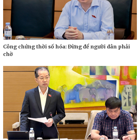
Công chứng thời số hóa: Đừng để người dân phải
chờ
Pháp luật
Thể thao
Vụ án
Pickleball
Tin nóng
Bóng đá Việt Nam
Tư vấn luật
Bóng đá quốc tế
Thế giới thể thao
Lịch thi đấu bóng đá
eSports
Hậu trường