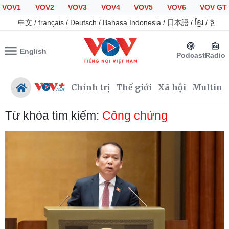
VOV1
VOV2
VOV3
VOV4
VOV5
VOV6
VOV GT
中文
/
français
/
Deutsch
/
Bahasa Indonesia
/
日本語
/
ខ្មែរ
/
한국
English
Podcast
Radio
Chính trị
Thế giới
Xã hội
Multime
Từ khóa tìm kiếm:
Công chứng
Chính trị
Xã hội
Đảng
Tin 24h
Tổ chức nhân sự
Dự báo thời tiết
Quốc hội
Giáo dục
Nhận diện sự thật
Dấu ấn VOV
Việc làm
Biển đảo