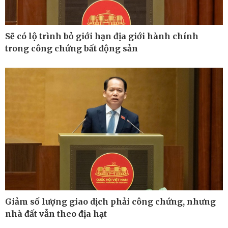
Sẽ có lộ trình bỏ giới hạn địa giới hành chính
trong công chứng bất động sản
Thế giới
Multimedia
Quan sát
Ảnh
Cuộc sống đó đây
Video
Hồ sơ
E-Magazine
Infographic
Giảm số lượng giao dịch phải công chứng, nhưng
nhà đất vẫn theo địa hạt