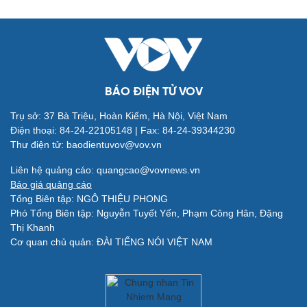
BÁO ĐIỆN TỬ VOV
Trụ sở: 37 Bà Triệu, Hoàn Kiếm, Hà Nội, Việt Nam
Điện thoại: 84-24-22105148 | Fax: 84-24-39344230
Thư điện tử: baodientuvov@vov.vn
Quân sự - Quốc phòng
Vũ khí
Liên hệ quảng cáo: quangcao@vovnews.vn
Việt Nam
Báo giá quảng cáo
Phân tích
Tổng Biên tập: NGÔ THIỆU PHONG
Phó Tổng Biên tập: Nguyễn Tuyết Yến, Phạm Công Hân, Đặng
Thị Khanh
Cơ quan chủ quản: ĐÀI TIẾNG NÓI VIỆT NAM