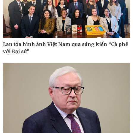
Kinh tế
Thị trường
Bất động sản
Giá vàng
Khởi nghiệp
Tiêu dùng
Tỷ giá
Chứng khoán
Lan tỏa hình ảnh Việt Nam qua sáng kiến “Cà phê
Giá cà phê
với Đại sứ”