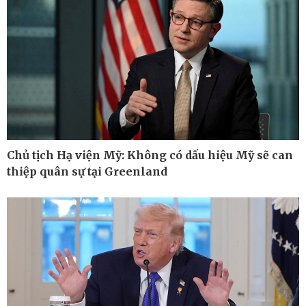
Chủ tịch Hạ viện Mỹ: Không có dấu hiệu Mỹ sẽ can
thiệp quân sự tại Greenland
Ô tô - Xe máy
Doanh nghiệp
Ô tô
Thông tin doanh nghiệp
Xe máy
Doanh nghiệp 24h
Tư vấn
Doanh nhân
Vì cộng đồng