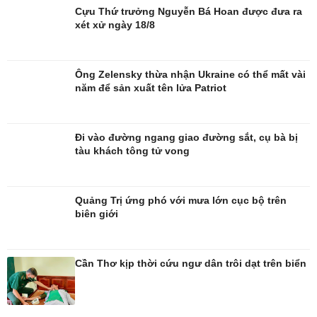
Cựu Thứ trưởng Nguyễn Bá Hoan được đưa ra
xét xử ngày 18/8
Ông Zelensky thừa nhận Ukraine có thể mất vài
năm để sản xuất tên lửa Patriot
Giải trí
Du lịch
Nghệ sĩ
Tư vấn
Đi vào đường ngang giao đường sắt, cụ bà bị
Thời trang
Săn Tour
tàu khách tông tử vong
Sao Việt
check-in
Quảng Trị ứng phó với mưa lớn cục bộ trên
biên giới
Cần Thơ kịp thời cứu ngư dân trôi dạt trên biển