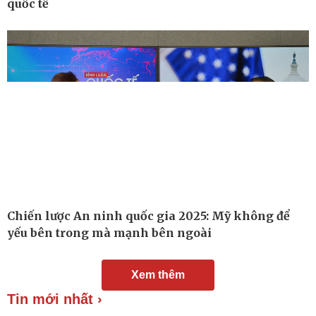
quốc tế
Chuyển đổi số
Nhi khoa
Nam khoa
Làm đẹp - giảm cân
Phòng mạch online
Ăn sạch sống khỏe
Chiến lược An ninh quốc gia 2025: Mỹ không để
yếu bên trong mà mạnh bên ngoài
Xem thêm
Tin mới nhất ›