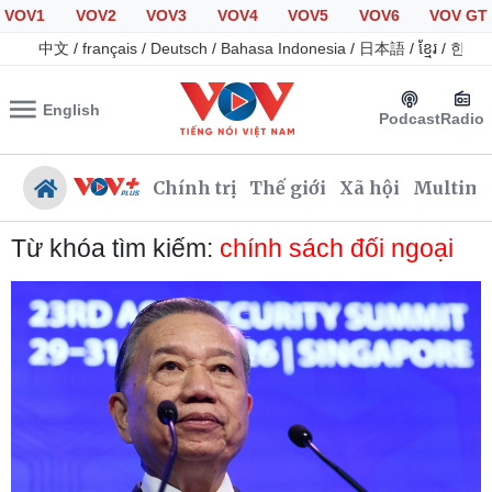
VOV1
VOV2
VOV3
VOV4
VOV5
VOV6
VOV GT
中文
/
français
/
Deutsch
/
Bahasa Indonesia
/
日本語
/
ខ្មែរ
/
한국
English
Podcast
Radio
Chính trị
Thế giới
Xã hội
Multime
Từ khóa tìm kiếm:
chính sách đối ngoại
Chính trị
Xã hội
Đảng
Tin 24h
Tổ chức nhân sự
Giáo dục
Quốc hội
Dự báo thời tiết
Nhận diện sự thật
Dấu ấn VOV
Việc làm
Biển đảo