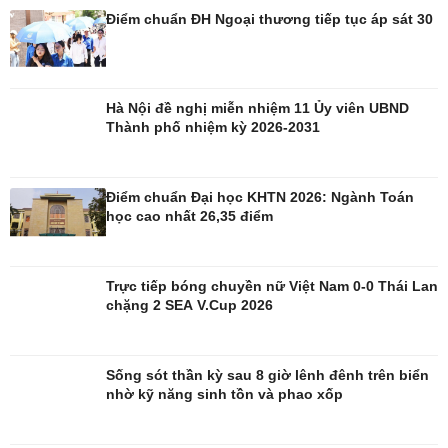
Điểm chuẩn ĐH Ngoại thương tiếp tục áp sát 30
Đời sống
Văn hóa
Nhà đẹp
Sân khấu - Điện ảnh
Hà Nội đề nghị miễn nhiệm 11 Ủy viên UBND
Tình yêu - Gia đình
Văn học
Thành phố nhiệm kỳ 2026-2031
Blog
Âm nhạc
Di sản
Điểm chuẩn Đại học KHTN 2026: Ngành Toán
học cao nhất 26,35 điểm
Trực tiếp bóng chuyền nữ Việt Nam 0-0 Thái Lan
chặng 2 SEA V.Cup 2026
Sống sót thần kỳ sau 8 giờ lênh đênh trên biển
nhờ kỹ năng sinh tồn và phao xốp