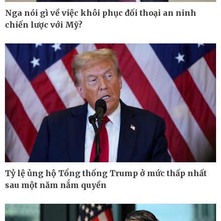
Nga nói gì về việc khôi phục đối thoại an ninh
chiến lược với Mỹ?
Pháp luật
Thể thao
Vụ án
Pickleball
Tin nóng
Bóng đá quốc tế
Tư vấn luật
Bóng đá Việt Nam
Thế giới thể thao
Lịch thi đấu bóng đá
eSports
Hậu trường
Tỷ lệ ủng hộ Tổng thống Trump ở mức thấp nhất
sau một năm nắm quyền