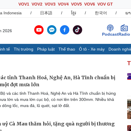
VOV1
VOV2
VOV3
VOV4
VOV5
VOV6
VOV GT
a Indonesia
/
日本語
/
ខ្មែរ
/
한국어
/
ພາ
m 2026
Podcast
Radio
inh tế
Thị trường
Pháp luật
Thể thao
Ô tô - Xe máy
Doanh nghi
Thế giới
Multimedia
K
T
Quan sát
Ảnh
B
Cuộc sống đó đây
Video
K
các tỉnh Thanh Hoá, Nghệ An, Hà Tĩnh chuẩn bị
Hồ sơ
E-Magazine
một đợt mưa lớn
Infographic
Bộ và các tỉnh Thanh Hoá, Nghệ An và Hà Tĩnh chuẩn bị hứng
mưa lớn và mưa lớn cục bộ, có nơi lên trên 300mm. Nhiều khả
 dông lốc, mưa đá, lũ quét, sạt lở đất.
Ô tô - Xe máy
Doanh nghiệp
C
Ô tô
Thông tin doanh nghiệp
h uỷ Cà Mau thăm hỏi, tặng quà người bị thương
Xe máy
Doanh nghiệp 24h
Tư vấn
Doanh nhân
T
c