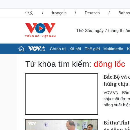
中文
/
français
/
Deutsch
/
Bahas
Thứ Sáu, ngày 7 tháng 8 nă
Chính trị
Xã hội
Thế giới
Multimedia
K
Chính trị
Xã hội
Từ khóa tìm kiếm:
dông lốc
Đảng
Tin 24h
Tổ chức nhân sự
Giáo dục
Bắc Bộ và 
Quốc hội
Dự báo thời tiết
hứng chịu 
Nhận diện sự thật
Dấu ấn VOV
VOV.VN - Bắc 
Việc làm
chịu một đợt 
Biển đảo
năng xuất hiện
Pháp luật
Thể thao
Vụ án
Pickleball
Bí thư Tỉn
Tin nóng
Bóng đá quốc tế
Tư vấn luật
Bóng đá Việt Nam
do dông lố