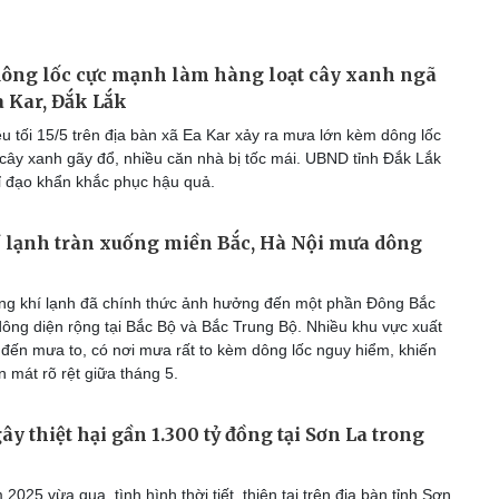
dông lốc cực mạnh làm hàng loạt cây xanh ngã
a Kar, Đắk Lắk
u tối 15/5 trên địa bàn xã Ea Kar xảy ra mưa lớn kèm dông lốc
 cây xanh gãy đổ, nhiều căn nhà bị tốc mái. UBND tỉnh Đắk Lắk
ỉ đạo khẩn khắc phục hậu quả.
 lạnh tràn xuống miền Bắc, Hà Nội mưa dông
g khí lạnh đã chính thức ảnh hưởng đến một phần Đông Bắc
ông diện rộng tại Bắc Bộ và Bắc Trung Bộ. Nhiều khu vực xuất
đến mưa to, có nơi mưa rất to kèm dông lốc nguy hiểm, khiến
ển mát rõ rệt giữa tháng 5.
ây thiệt hại gần 1.300 tỷ đồng tại Sơn La trong
025 vừa qua, tình hình thời tiết, thiên tai trên địa bàn tỉnh Sơn