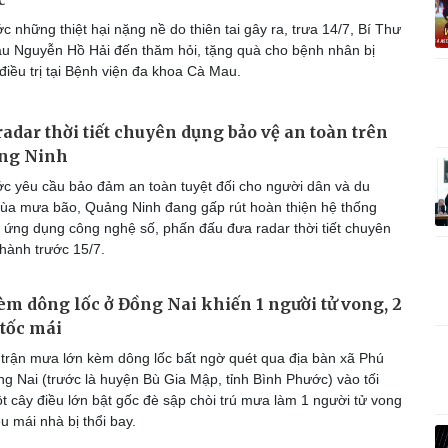
Vì cộng đồng
C
 những thiệt hại nặng nề do thiên tai gây ra, trưa 14/7, Bí Thư
u Nguyễn Hồ Hải đến thăm hỏi, tặng quà cho bệnh nhân bị
điều trị tại Bệnh viện đa khoa Cà Mau.
adar thời tiết chuyên dụng bảo vệ an toàn trên
Giải trí
Du lịch
Q
ảng Ninh
Nghệ sĩ
Tư vấn
V
Thời trang
Săn Tour
c yêu cầu bảo đảm an toàn tuyệt đối cho người dân và du
Sao Việt
check-in
P
ùa mưa bão, Quảng Ninh đang gấp rút hoàn thiện hệ thống
ứng dụng công nghệ số, phấn đấu đưa radar thời tiết chuyên
hành trước 15/7.
m dông lốc ở Đồng Nai khiến 1 người tử vong, 2
 tốc mái
trận mưa lớn kèm dông lốc bất ngờ quét qua địa bàn xã Phú
ng Nai (trước là huyện Bù Gia Mập, tỉnh Bình Phước) vào tối
t cây điều lớn bật gốc đè sập chòi trú mưa làm 1 người tử vong
ều mái nhà bị thổi bay.