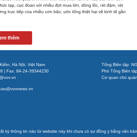
hức tạp, cực đoan với nhiều đợt mưa lớn, dông lốc, rét đậm, rét
ng trực tiếp của nhiều cơn bão; ước tổng thiệt hại về kinh tế gần
em thêm
 Kiếm, Hà Nội, Việt Nam
Tổng Biên tập: 
48 | Fax: 84-24-39344230
Phó Tổng Biên tậ
v@vov.vn
Cơ quan chủ quả
gcao@vovnews.vn
ất kỳ thông tin nào từ website này khi chưa có sự đồng ý bằng văn b