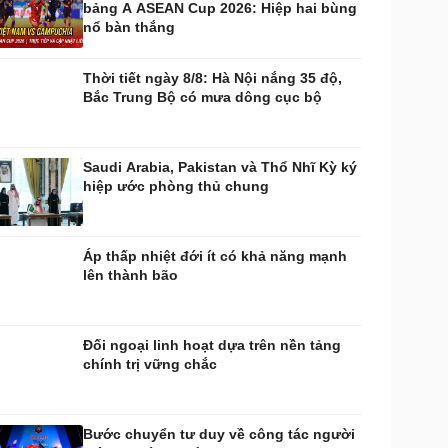
bảng A ASEAN Cup 2026: Hiệp hai bùng
huyển đổi số
Nhi khoa
nổ bàn thắng
Nam khoa
Làm đẹp - giảm cân
Thời tiết ngày 8/8: Hà Nội nắng 35 độ,
Phòng mạch online
Bắc Trung Bộ có mưa dông cục bộ
Ăn sạch sống khỏe
uân sự - Quốc phòng
ũ khí
Saudi Arabia, Pakistan và Thổ Nhĩ Kỳ ký
Việt Nam
hiệp ước phòng thủ chung
hân tích
Áp thấp nhiệt đới ít có khả năng mạnh
lên thành bão
Đối ngoại linh hoạt dựa trên nền tảng
chính trị vững chắc
Bước chuyển tư duy về công tác người