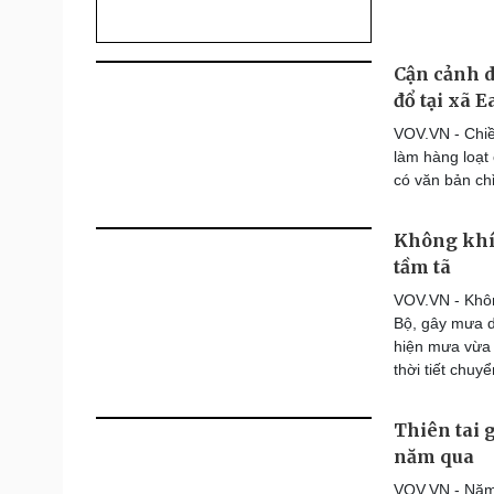
Cận cảnh 
đổ tại xã E
VOV.VN - Chiề
làm hàng loạt
có văn bản ch
Không khí
tầm tã
VOV.VN - Khôn
Bộ, gây mưa d
hiện mưa vừa 
thời tiết chuy
Thiên tai g
năm qua
VOV.VN - Năm 2