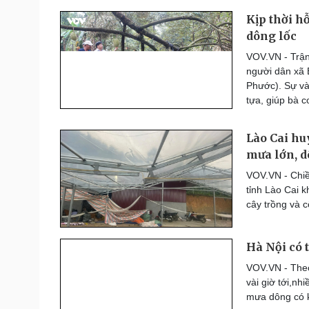
Kịp thời h
dông lốc
VOV.VN - Trận 
người dân xã 
Phước). Sự và
tựa, giúp bà c
Lào Cai hu
mưa lớn, d
VOV.VN - Chiề
tỉnh Lào Cai k
cây trồng và c
Hà Nội có 
VOV.VN - Theo
vài giờ tới,nh
mưa dông có k