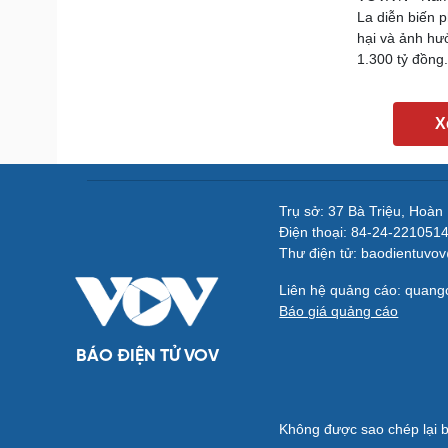
La diễn biến p
hại và ảnh hưở
1.300 tỷ đồng.
X
Trụ sở: 37 Bà Triệu, Hoàn
Điện thoại: 84-24-221051
Thư điện tử: baodientuvo
Liên hệ quảng cáo: quan
Báo giá quảng cáo
BÁO ĐIỆN TỬ VOV
Không được sao chép lại b