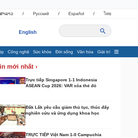
ສາລາວ
/
Русский
/
Español
/
ไทย
English
ệp
Công nghệ
Sức khỏe
Đời sống
Văn hóa
Giải trí
inh tế
Thị trường
in mới nhất ›
ất động sản
Giá vàng
hởi nghiệp
Tiêu dùng
Trực tiếp Singapore 1-1 Indonesia
ASEAN Cup 2026: VAR xóa thẻ đỏ
Tỷ giá
Chứng khoán
Giá cà phê
Đắk Lắk yêu cầu giảm thủ tục, thúc đẩy
nghiên cứu và ứng dụng khoa học
ông nghệ
Sức khỏe
Sành điệu
Dinh dưỡng - món ngon
Tin Công nghệ
Cây thuốc
TRỰC TIẾP Việt Nam 1-0 Campuchia
rải nghiệm
Sản phụ khoa