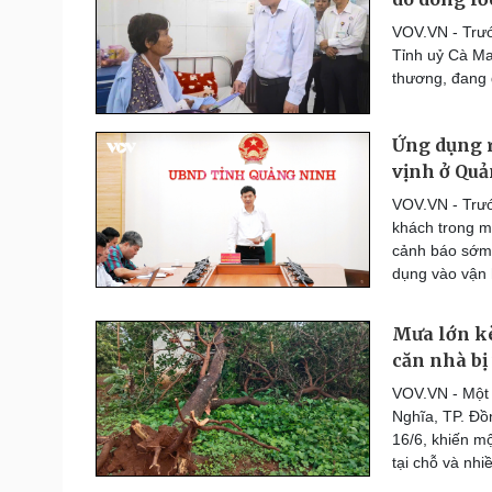
Thế giới thể thao
VOV.VN - Trước
Lịch thi đấu bóng đá
Tỉnh uỷ Cà Ma
eSports
thương, đang 
Hậu trường
Ứng dụng r
Đời sống
Văn hóa
vịnh ở Qu
Nhà đẹp
Sân khấu - Điện ảnh
Tình yêu - Gia đình
Văn học
VOV.VN - Trướ
Blog
Âm nhạc
khách trong m
Di sản
cảnh báo sớm 
dụng vào vận 
Mưa lớn kè
căn nhà bị
VOV.VN - Một 
Nghĩa, TP. Đồ
16/6, khiến mộ
tại chỗ và nhi