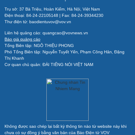
Trụ sở: 37 Bà Triệu, Hoàn Kiếm, Hà Nội, Việt Nam
Điện thoại: 84-24-22105148 | Fax: 84-24-39344230
Thư điện tử: baodientuvov@vov.vn
Liên hệ quảng cáo: quangcao@vovnews.vn
Báo giá quảng cáo
Tổng Biên tập: NGÔ THIỆU PHONG
Phó Tổng Biên tập: Nguyễn Tuyết Yến, Phạm Công Hân, Đặng
Quân sự - Quốc phòng
Thị Khanh
Cơ quan chủ quản: ĐÀI TIẾNG NÓI VIỆT NAM
Vũ khí
Việt Nam
Phân tích
Không được sao chép lại bất kỳ thông tin nào từ website này khi
chưa có sự đồng ý bằng văn bản của Báo Điện tử VOV