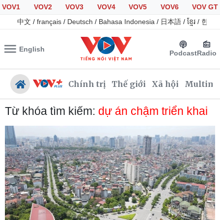
VOV1
VOV2
VOV3
VOV4
VOV5
VOV6
VOV GT
中文
/
français
/
Deutsch
/
Bahasa Indonesia
/
日本語
/
ខ្មែរ
/
한국
English
Podcast
Radio
Chính trị
Thế giới
Xã hội
Multime
Từ khóa tìm kiếm:
dự án chậm triển khai
Chính trị
Xã hội
Đảng
Tin 24h
Tổ chức nhân sự
Giáo dục
Quốc hội
Dự báo thời tiết
Nhận diện sự thật
Dấu ấn VOV
Việc làm
Biển đảo