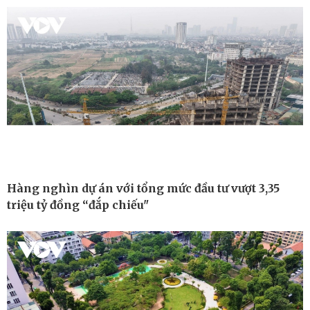
Kinh tế
Thị trường
Hàng nghìn dự án với tổng mức đầu tư vượt 3,35
Bất động sản
Giá vàng
triệu tỷ đồng “đắp chiếu"
Khởi nghiệp
Tiêu dùng
Tỷ giá
Chứng khoán
Giá cà phê