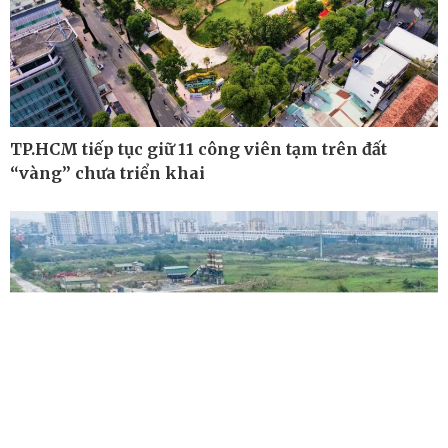
TP.HCM tiếp tục giữ 11 công viên tạm trên đất
“vàng” chưa triển khai
Pháp luật
Thể thao
Vụ án
Pickleball
Tin nóng
Bóng đá quốc tế
Tư vấn luật
Bóng đá Việt Nam
Thế giới thể thao
Lịch thi đấu bóng đá
eSports
Hậu trường