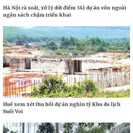
Hà Nội rà soát, xử lý dứt điểm 341 dự án vốn ngoài
ngân sách chậm triển khai
Ô tô - Xe máy
Doanh nghiệp
Ô tô
Thông tin doanh nghiệp
Xe máy
Doanh nghiệp 24h
Tư vấn
Doanh nhân
Huế xem xét thu hồi dự án nghìn tỷ Khu du lịch
Vì cộng đồng
Suối Voi