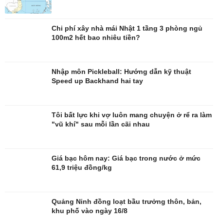
Chi phí xây nhà mái Nhật 1 tầng 3 phòng ngủ
100m2 hết bao nhiêu tiền?
Nhập môn Pickleball: Hướng dẫn kỹ thuật
Speed up Backhand hai tay
Tôi bất lực khi vợ luôn mang chuyện ở rể ra làm
"vũ khí" sau mỗi lần cãi nhau
Đời sống
Văn hóa
Nhà đẹp
Sân khấu - Điện ảnh
Giá bạc hôm nay: Giá bạc trong nước ở mức
Tình yêu - Gia đình
Văn học
61,9 triệu đồng/kg
Blog
Âm nhạc
Di sản
Quảng Ninh đồng loạt bầu trưởng thôn, bản,
khu phố vào ngày 16/8