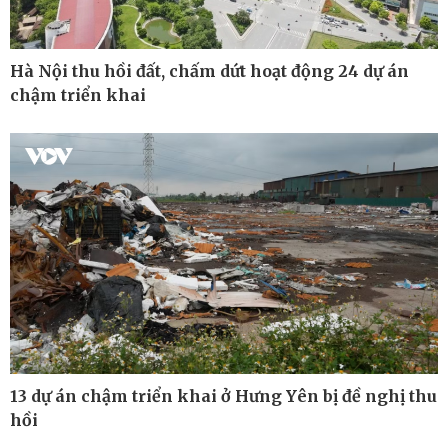
Hà Nội thu hồi đất, chấm dứt hoạt động 24 dự án
chậm triển khai
Thế giới
Multimedia
Quan sát
Ảnh
Cuộc sống đó đây
Video
Hồ sơ
E-Magazine
Infographic
13 dự án chậm triển khai ở Hưng Yên bị đề nghị thu
hồi