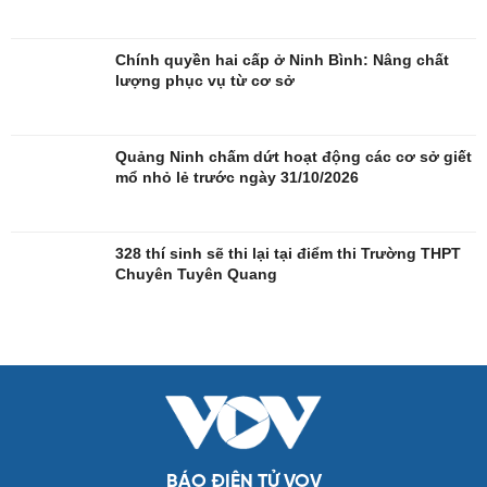
Chính quyền hai cấp ở Ninh Bình: Nâng chất
lượng phục vụ từ cơ sở
Quảng Ninh chấm dứt hoạt động các cơ sở giết
mổ nhỏ lẻ trước ngày 31/10/2026
328 thí sinh sẽ thi lại tại điểm thi Trường THPT
Giải trí
Du lịch
Chuyên Tuyên Quang
Nghệ sĩ
Tư vấn
Thời trang
Săn Tour
Sao Việt
check-in
BÁO ĐIỆN TỬ VOV