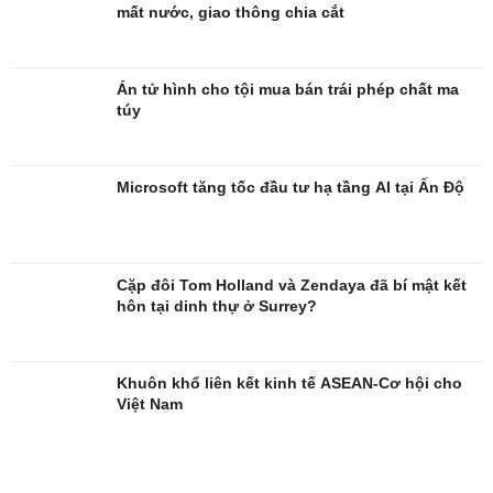
mất nước, giao thông chia cắt
Án tử hình cho tội mua bán trái phép chất ma
túy
Giải trí
Du lịch
Nghệ sĩ
Tư vấn
Microsoft tăng tốc đầu tư hạ tầng AI tại Ấn Độ
Thời trang
Săn Tour
Sao Việt
check-in
Cặp đôi Tom Holland và Zendaya đã bí mật kết
hôn tại dinh thự ở Surrey?
Khuôn khổ liên kết kinh tế ASEAN-Cơ hội cho
Việt Nam