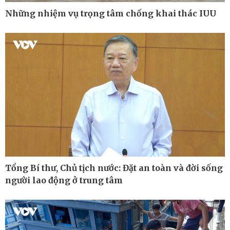
Những nhiệm vụ trọng tâm chống khai thác IUU
Pháp luật
Thể thao
Vụ án
Pickleball
Tin nóng
Bóng đá quốc tế
Tư vấn luật
Bóng đá Việt Nam
Thế giới thể thao
Lịch thi đấu bóng đá
eSports
Hậu trường
Tổng Bí thư, Chủ tịch nước: Đặt an toàn và đời sống
người lao động ở trung tâm