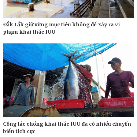
Đắk Lắk giữ vững mục tiêu không để xảy ra vi
phạm khai thác IUU
Công nghệ
Sức khỏe
Sành điệu
Dinh dưỡng - món ngon
Tin Công nghệ
Cây thuốc
Công tác chống khai thác IUU đã có nhiều chuyển
Trải nghiệm
Sản phụ khoa
biến tích cực
Chuyển đổi số
Nhi khoa