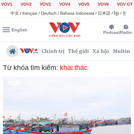
VOV1
VOV2
VOV3
VOV4
VOV5
VOV6
VOV GT
中文
/
français
/
Deutsch
/
Bahasa Indonesia
/
日本語
/
ខ្មែរ
/
한국
English
Podcast
Radio
Chính trị
Thế giới
Xã hội
Multime
Từ khóa tìm kiếm:
khai thác
Chính trị
Xã hội
Đảng
Tin 24h
Tổ chức nhân sự
Giáo dục
Quốc hội
Dự báo thời tiết
Nhận diện sự thật
Dấu ấn VOV
Việc làm
Biển đảo