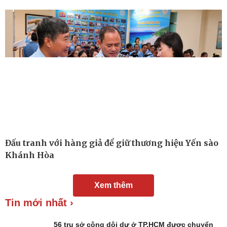
Nam khoa
Làm đẹp - giảm cân
Phòng mạch online
Ăn sạch sống khỏe
Đấu tranh với hàng giả để giữ thương hiệu Yến sào
Khánh Hòa
Xem thêm
Tin mới nhất ›
56 trụ sở công dôi dư ở TP.HCM được chuyển