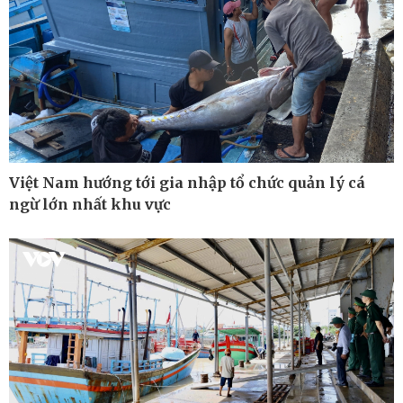
Việt Nam hướng tới gia nhập tổ chức quản lý cá
ngừ lớn nhất khu vực
Ô tô - Xe máy
Doanh nghiệp
Ô tô
Thông tin doanh nghiệp
Xe máy
Doanh nghiệp 24h
Tư vấn
Doanh nhân
Vì cộng đồng