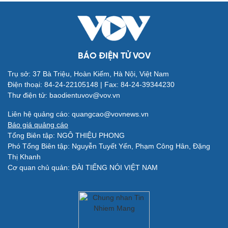
BÁO ĐIỆN TỬ VOV
Trụ sở: 37 Bà Triệu, Hoàn Kiếm, Hà Nội, Việt Nam
Điện thoại: 84-24-22105148 | Fax: 84-24-39344230
Thư điện tử: baodientuvov@vov.vn
Quân sự - Quốc phòng
Vũ khí
Liên hệ quảng cáo: quangcao@vovnews.vn
Việt Nam
Báo giá quảng cáo
Phân tích
Tổng Biên tập: NGÔ THIỆU PHONG
Phó Tổng Biên tập: Nguyễn Tuyết Yến, Phạm Công Hân, Đặng
Thị Khanh
Cơ quan chủ quản: ĐÀI TIẾNG NÓI VIỆT NAM