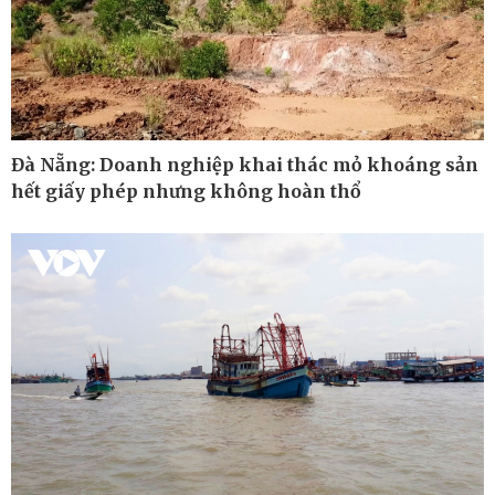
Kinh tế
Thị trường
Bất động sản
Giá vàng
Khởi nghiệp
Tiêu dùng
Tỷ giá
Chứng khoán
Giá cà phê
Đà Nẵng: Doanh nghiệp khai thác mỏ khoáng sản
hết giấy phép nhưng không hoàn thổ