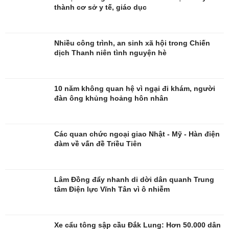
thành cơ sở y tế, giáo dục
Đời sống
Văn hóa
Nhiều công trình, an sinh xã hội trong Chiến
Nhà đẹp
Sân khấu - Điện ảnh
dịch Thanh niên tình nguyện hè
Tình yêu - Gia đình
Văn học
Blog
Âm nhạc
Di sản
10 năm không quan hệ vì ngại đi khám, người
đàn ông khủng hoảng hôn nhân
Các quan chức ngoại giao Nhật - Mỹ - Hàn điện
đàm về vấn đề Triều Tiên
Lâm Đồng đẩy nhanh di dời dân quanh Trung
tâm Điện lực Vĩnh Tân vì ô nhiễm
Xe cẩu tông sập cầu Đắk Lung: Hơn 50.000 dân