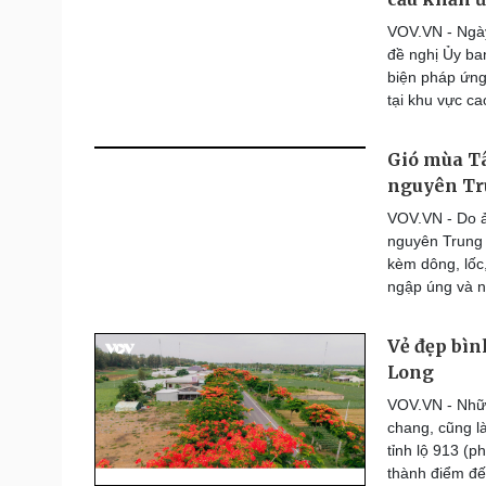
Thế giới thể thao
VOV.VN - Ngày
Lịch thi đấu bóng đá
đề nghị Ủy ba
eSports
biện pháp ứng 
Hậu trường
tại khu vực c
Đời sống
Văn hóa
Gió mùa Tâ
Nhà đẹp
Sân khấu - Điện ảnh
nguyên Tr
Tình yêu - Gia đình
Văn học
VOV.VN - Do 
Blog
Âm nhạc
nguyên Trung 
Di sản
kèm dông, lốc
ngập úng và nh
Vẻ đẹp bìn
Long
VOV.VN - Nhữn
chang, cũng l
tỉnh lộ 913 (
thành điểm đế