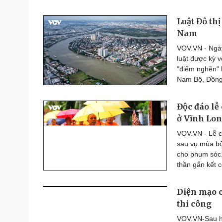
Luật Đô thị
Nam
VOV.VN - Ngày
luật được kỳ 
"điểm nghẽn" 
Nam Bộ, Đồng
Độc đáo l
ở Vĩnh Lo
VOV.VN - Lễ c
sau vụ mùa bộ
cho phum sóc.
thần gắn kết 
Diện mạo c
thi công
VOV.VN-Sau hơ