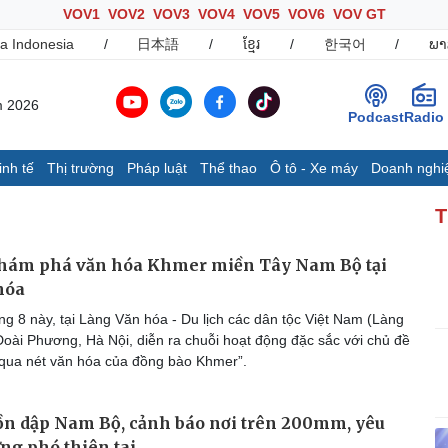
VOV1
VOV2
VOV3
VOV4
VOV5
VOV6
VOV GT
a Indonesia
/
日本語
/
ខ្មែរ
/
한국어
/
ພາ
m 2026
Podcast
Radio
inh tế
Thị trường
Pháp luật
Thể thao
Ô tô - Xe máy
Doanh nghi
Thế giới
Multimedia
K
T
Quan sát
Ảnh
B
Cuộc sống đó đây
Video
K
hám phá văn hóa Khmer miền Tây Nam Bộ tại
Hồ sơ
E-Magazine
hóa
Infographic
g 8 này, tại Làng Văn hóa - Du lịch các dân tộc Việt Nam (Làng
Đoài Phương, Hà Nội, diễn ra chuỗi hoạt động đặc sắc với chủ đề
qua nét văn hóa của đồng bào Khmer”.
Ô tô - Xe máy
Doanh nghiệp
C
Ô tô
Thông tin doanh nghiệp
ồn dập Nam Bộ, cảnh báo nơi trên 200mm, yêu
Xe máy
Doanh nghiệp 24h
Tư vấn
Doanh nhân
T
ng phó thiên tai