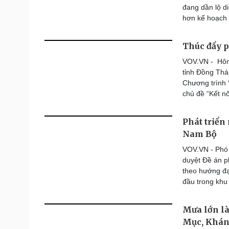
đang dần lộ di
hơn kế hoạch 
Thúc đẩy p
VOV.VN - Hôm 
tỉnh Đồng Tháp
Chương trình 
chủ đề “Kết nố
Phát triển
Nam Bộ
VOV.VN - Phó
duyệt Đề án p
theo hướng đạ
đầu trong khu
Mưa lớn là
Mục, Khá