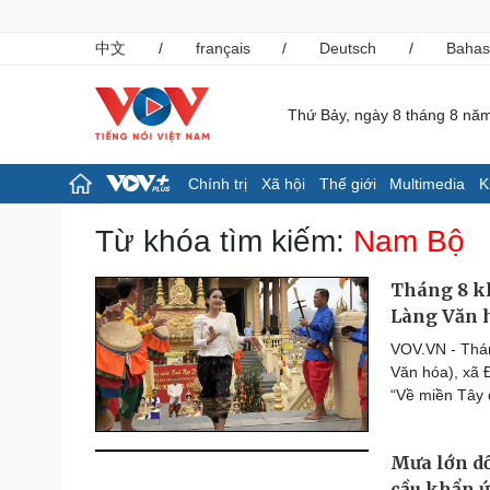
中文
/
français
/
Deutsch
/
Bahas
Thứ Bảy, ngày 8 tháng 8 nă
Chính trị
Xã hội
Thế giới
Multimedia
K
Chính trị
Xã hội
Từ khóa tìm kiếm:
Nam Bộ
Đảng
Tin 24h
Tổ chức nhân sự
Giáo dục
Tháng 8 k
Quốc hội
Dự báo thời tiết
Làng Văn 
Nhận diện sự thật
Dấu ấn VOV
VOV.VN - Thán
Việc làm
Văn hóa), xã 
Biển đảo
“Về miền Tây 
Pháp luật
Thể thao
Vụ án
Pickleball
Mưa lớn d
Tin nóng
Bóng đá quốc tế
Tư vấn luật
Bóng đá Việt Nam
cầu khẩn ứ