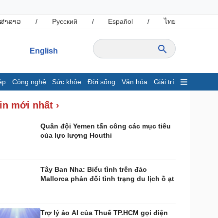
ສາລາວ
/
Русский
/
Español
/
ไทย
English
ệp
Công nghệ
Sức khỏe
Đời sống
Văn hóa
Giải trí
inh tế
Thị trường
in mới nhất ›
ất động sản
Giá vàng
hởi nghiệp
Tiêu dùng
Quân đội Yemen tấn công các mục tiêu
của lực lượng Houthi
Tỷ giá
Chứng khoán
Giá cà phê
Tây Ban Nha: Biểu tình trên đảo
Mallorca phản đối tình trạng du lịch ồ ạt
ông nghệ
Sức khỏe
Sành điệu
Dinh dưỡng - món ngon
Tin Công nghệ
Cây thuốc
Trợ lý ảo AI của Thuế TP.HCM gọi điện
rải nghiệm
Sản phụ khoa