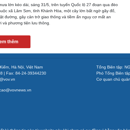
ưa lớn kéo dài, sáng 31/5, trên tuyến Quốc lộ 27 đoạn qua đèo
uộc xã Lâm Sơn, tỉnh Khánh Hòa, một cây lớn bất ngờ gãy đổ,
t đường, gây cản trở giao thông và tiềm ẩn nguy cơ mất an
i và phương tiện lưu thông.
em thêm
 Kiếm, Hà Nội, Việt Nam
Tổng Biên tập: 
48 | Fax: 84-24-39344230
Phó Tổng Biên tậ
v@vov.vn
Cơ quan chủ quả
gcao@vovnews.vn