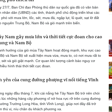
Vì cộng đồng
C
 27/7, Ban Chỉ đạo Phòng thủ dân sự quốc gia đã có văn bản
n nhân dân (UBND) các tỉnh, thành phố chủ động triển khai các
phó với mưa lớn, lốc, sét, mưa đá, ngập lụt, lũ quét, sạt lở đất
ao nguyên Trung Bộ, Nam Bộ và gió mạnh trên biển.
Giải trí
Du lịch
Q
y Nam gây mưa lớn và thời tiết cực đoan cho cao
Nghệ sĩ
Tư vấn
V
ung và Nam Bộ
Thời trang
Săn Tour
ảnh hưởng của gió mùa Tây Nam hoạt động mạnh, khu vực cao
Sao Việt
check-in
P
Bộ và Nam Bộ sẽ xuất hiện mưa vừa, mưa to, có nơi mưa rất to
, sét và gió giật mạnh. Cơ quan khí tượng cảnh báo nguy cơ
iều hình thái thời tiết cực đoan.
h yên của cung đường phượng vĩ nổi tiếng Vĩnh
g ngày đầu tháng 7, khi cái nắng hè Tây Nam Bộ trở nên chói
à lúc những hàng cây phượng vĩ nở hoa rực rỡ trên cung đường
phường Trường Long Hòa, tỉnh Vĩnh Long), giúp nơi đây đã trở
n thú vị, níu chân du khách phương xa.