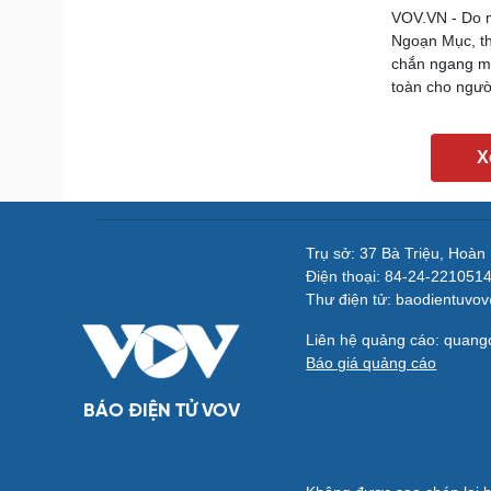
VOV.VN - Do m
Ngoạn Mục, th
chắn ngang mặ
toàn cho ngườ
X
Trụ sở: 37 Bà Triệu, Hoàn
Điện thoại: 84-24-221051
Thư điện tử: baodientuvo
Liên hệ quảng cáo: quan
Báo giá quảng cáo
BÁO ĐIỆN TỬ VOV