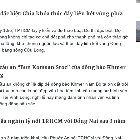
 đặc biệt: Chìa khóa thúc đẩy liên kết vùng phía
 10/6, TP.HCM lấy ý kiến về dự thảo Luật Đô thị đặc biệt. Dự
vọng không chỉ tạo cơ chế đột phá cho thành phố mà còn tháo gỡ
hạ tầng, khơi thông nguồn lực và thúc đẩy liên kết vùng Đông
 bằng sông Cửu Long.
ễ cầu an “Bun Komsan Sroc” của đồng bào Khmer
ng
ầu an không chỉ là dịp để đồng bào Khmer Nam Bộ tạ ơn đất trời
i thu, mà còn là nét đẹp văn hóa tâm linh cầu mong sự bình yên
 Tại Vĩnh Long, nghi lễ này mang đậm tính nhân văn và tinh
cộng đồng sâu sắc.
ầu nghìn tỷ nối TP.HCM với Đồng Nai sau 3 năm
n 3 năm triển khai, cầu Phước An nối TP.HCM với Đồng Nai