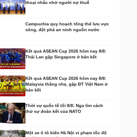
thoại nhắc nhở người nợ thuế
huyển đổi số
Nhi khoa
Nam khoa
Làm đẹp - giảm cân
Campuchia quy hoạch tổng thể lưu vực
Phòng mạch online
sông, đột phá an ninh nguồn nước
Ăn sạch sống khỏe
uân sự - Quốc phòng
ũ khí
Kết quả ASEAN Cup 2026 hôm nay 8/8:
Việt Nam
Thái Lan gặp Singapore ở bán kết
hân tích
Kết quả ASEAN Cup 2026 hôm nay 8/8:
Malaysia thắng nhẹ, gặp ĐT Việt Nam ở
bán kết
Thời sự quốc tế tối 8/8: Nga tìm cách
thử sự đoàn kết của NATO
Một xe ô tô biển Hà Nội vi phạm tốc độ