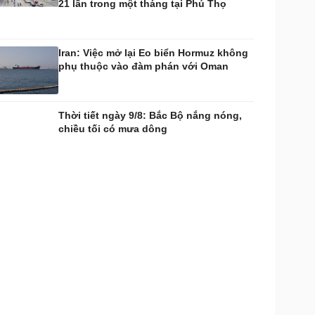
21 lần trong một tháng tại Phú Thọ
Iran: Việc mở lại Eo biển Hormuz không
phụ thuộc vào đàm phán với Oman
Thời tiết ngày 9/8: Bắc Bộ nắng nóng,
chiều tối có mưa dông