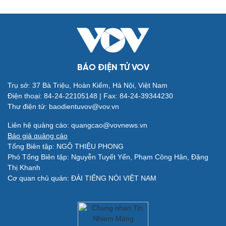
BÁO ĐIỆN TỬ VOV
Trụ sở: 37 Bà Triệu, Hoàn Kiếm, Hà Nội, Việt Nam
Điện thoại: 84-24-22105148 | Fax: 84-24-39344230
Thư điện tử: baodientuvov@vov.vn
Quân sự - Quốc phòng
Vũ khí
Liên hệ quảng cáo: quangcao@vovnews.vn
Việt Nam
Báo giá quảng cáo
Phân tích
Tổng Biên tập: NGÔ THIỆU PHONG
Phó Tổng Biên tập: Nguyễn Tuyết Yến, Phạm Công Hân, Đặng
Thị Khanh
Cơ quan chủ quản: ĐÀI TIẾNG NÓI VIỆT NAM