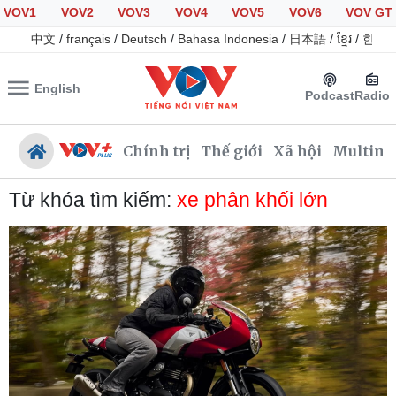
VOV1
VOV2
VOV3
VOV4
VOV5
VOV6
VOV GT
中文
/
français
/
Deutsch
/
Bahasa Indonesia
/
日本語
/
ខ្មែរ
/
한국
English
Podcast
Radio
Chính trị
Thế giới
Xã hội
Multime
Từ khóa tìm kiếm:
xe phân khối lớn
Chính trị
Xã hội
Đảng
Tin 24h
Tổ chức nhân sự
Giáo dục
Quốc hội
Dự báo thời tiết
Nhận diện sự thật
Dấu ấn VOV
Việc làm
Biển đảo