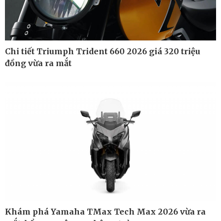
Chi tiết Triumph Trident 660 2026 giá 320 triệu
đồng vừa ra mắt
Công nghệ
Sức khỏe
Sành điệu
Dinh dưỡng - món ngon
Tin Công nghệ
Cây thuốc
Khám phá Yamaha TMax Tech Max 2026 vừa ra
Trải nghiệm
Sản phụ khoa