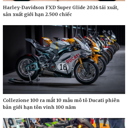
Harley-Davidson FXD Super Glide 2026 tái xuất,
sản xuất giới hạn 2.500 chiếc
Pháp luật
Thể thao
Vụ án
Pickleball
Tin nóng
Bóng đá quốc tế
Tư vấn luật
Bóng đá Việt Nam
Thế giới thể thao
Lịch thi đấu bóng đá
eSports
Hậu trường
Collezione 100 ra mắt 10 mẫu mô tô Ducati phiên
bản giới hạn tôn vinh 100 năm