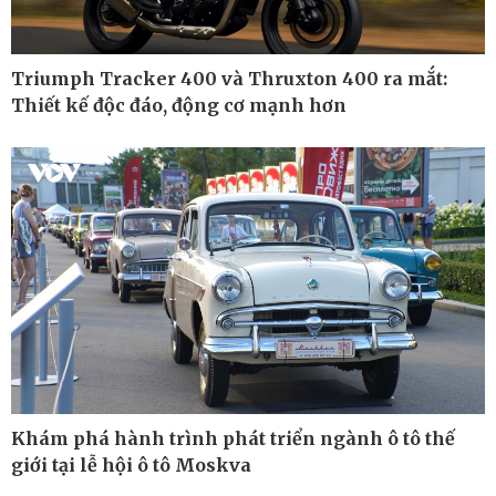
Triumph Tracker 400 và Thruxton 400 ra mắt:
Thiết kế độc đáo, động cơ mạnh hơn
Khám phá hành trình phát triển ngành ô tô thế
Thế giới
Multimedia
giới tại lễ hội ô tô Moskva
Quan sát
Ảnh