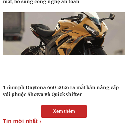
mắt, bổ sung công nghệ an toàn
Chuyển đổi số
Nhi khoa
Nam khoa
Làm đẹp - giảm cân
Phòng mạch online
Ăn sạch sống khỏe
Triumph Daytona 660 2026 ra mắt bản nâng cấp
với phuộc Showa và Quickshifter
Xem thêm
Tin mới nhất ›