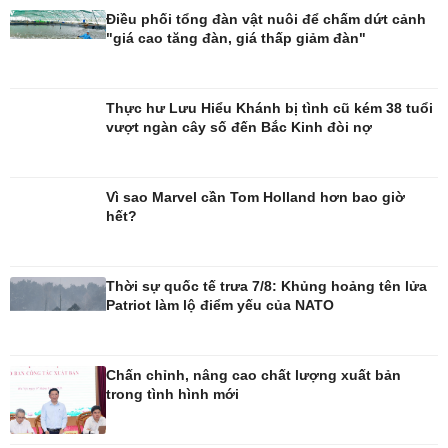
Điều phối tổng đàn vật nuôi để chấm dứt cảnh
"giá cao tăng đàn, giá thấp giảm đàn"
Đời sống
Văn hóa
Nhà đẹp
Sân khấu - Điện ảnh
Thực hư Lưu Hiểu Khánh bị tình cũ kém 38 tuổi
Tình yêu - Gia đình
Văn học
vượt ngàn cây số đến Bắc Kinh đòi nợ
Blog
Âm nhạc
Di sản
Vì sao Marvel cần Tom Holland hơn bao giờ
hết?
Thời sự quốc tế trưa 7/8: Khủng hoảng tên lửa
Patriot làm lộ điểm yếu của NATO
Chấn chỉnh, nâng cao chất lượng xuất bản
trong tình hình mới