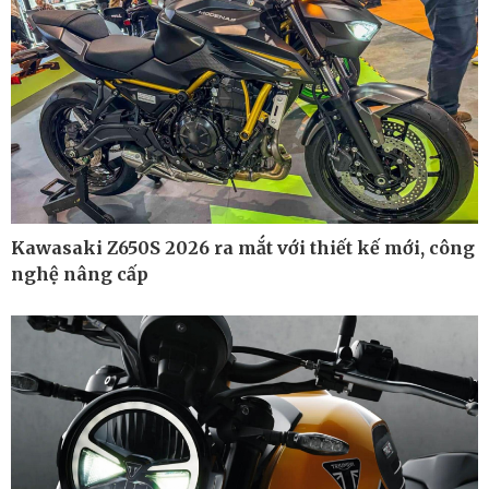
Kawasaki Z650S 2026 ra mắt với thiết kế mới, công
nghệ nâng cấp
Ô tô - Xe máy
Doanh nghiệp
Ô tô
Thông tin doanh nghiệp
Xe máy
Doanh nghiệp 24h
Tư vấn
Doanh nhân
Vì cộng đồng