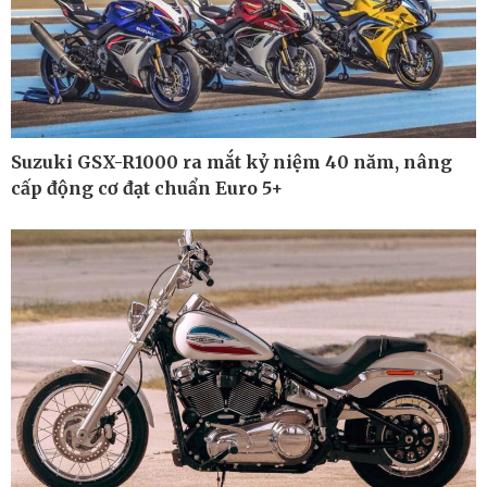
Kinh tế
Thị trường
Bất động sản
Giá vàng
Khởi nghiệp
Tiêu dùng
Tỷ giá
Chứng khoán
Suzuki GSX-R1000 ra mắt kỷ niệm 40 năm, nâng
Giá cà phê
cấp động cơ đạt chuẩn Euro 5+