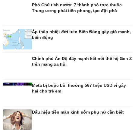
Phó Chủ tịch nước: 7 thành phố trực thuộc
Trung ương phải tiên phong, tạo đột phá
Áp thấp nhiệt đới trên Biển Đông gây gió mạnh,
biển động
Giải trí
Du lịch
Nghệ sĩ
Tư vấn
Chính phủ Ấn Độ đẩy mạnh kết nối thế hệ Gen Z
Thời trang
Săn Tour
trên mạng xã hội
Sao Việt
check-in
Meta bị buộc bồi thường 567 triệu USD vì gây
hại cho trẻ em
Dấu hiệu tiền mãn kinh sớm phụ nữ cần biết