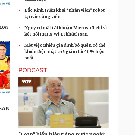
Bắc Kinh triển khai “nhân viên” robot
tại các công viên
Nguy cơ mất tài khoản Microsoft chỉ vì
kết nối mạng Wi-Fi khách sạn
Một việc nhiều gia đình bỏ quên có thể
khiến điện mặt trời giảm tới 40% hiệu
suất
PODCAST
"Loạn" biển hiệu tiếng nước ngoài: