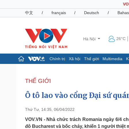
VO
中文
/
français
/
Deutsch
/
Bahas
26°C
Hà Nội
Chính trị
Xã hội
Thế giới
Multimedia
K
Chính trị
Xã hội
Đảng
Tin 24h
THẾ GIỚI
Tổ chức nhân sự
Dự báo thời tiết
Quốc hội
Giáo dục
Ô tô lao vào cổng Đại sứ quá
Nhận diện sự thật
Dấu ấn VOV
Việc làm
Biển đảo
Thứ Tư, 14:35, 06/04/2022
Pháp luật
Quân sự - Quốc phòng
VOV.VN - Nhà chức trách Romania ngày 6/4 cho
đô Bucharest và bốc cháy, khiến 1 người thiệt 
Vụ án
Vũ khí