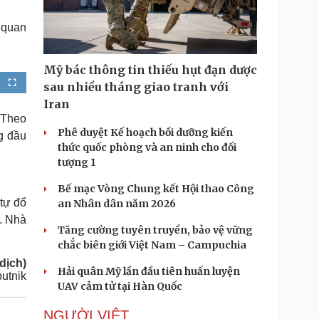
Doanh nghiệp 24h
Tin Công nghệ
Doanh nhân
Trải nghiệm
 quan
ì cộng đồng
Chuyển đổi số
Mỹ bác thông tin thiếu hụt đạn dược
u lịch
Podcast
sau nhiều tháng giao tranh với
F
u
Tư vấn
Câu chuyện thời sự
l
Iran
l
Săn Tour
Đọc truyện đêm khuya
s
. Theo
c
heck-in
Cửa sổ tình yêu
r
Phê duyệt Kế hoạch bồi dưỡng kiến
g đầu
e
Kể chuyện cho bé
e
thức quốc phòng và an ninh cho đối
n
Hạt giống tâm hồn
tượng 1
Bế mạc Vòng Chung kết Hội thao Công
tự đổ
an Nhân dân năm 2026
c. Nhà
Tăng cường tuyên truyền, bảo vệ vững
chắc biên giới Việt Nam – Campuchia
dịch)
Hải quân Mỹ lần đầu tiên huấn luyện
utnik
UAV cảm tử tại Hàn Quốc
NGƯỜI VIỆT