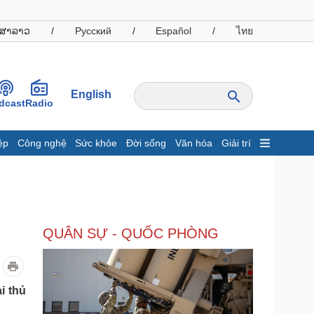
ສາລາວ
/
Русский
/
Español
/
ไทย
English
dcast
Radio
ệp
Công nghệ
Sức khỏe
Đời sống
Văn hóa
Giải trí
inh tế
Thị trường
ất động sản
Giá vàng
hởi nghiệp
Tiêu dùng
Tỷ giá
QUÂN SỰ - QUỐC PHÒNG
Chứng khoán
Giá cà phê
oanh nghiệp
Công nghệ
i thủ
hông tin doanh nghiệp
Sành điệu