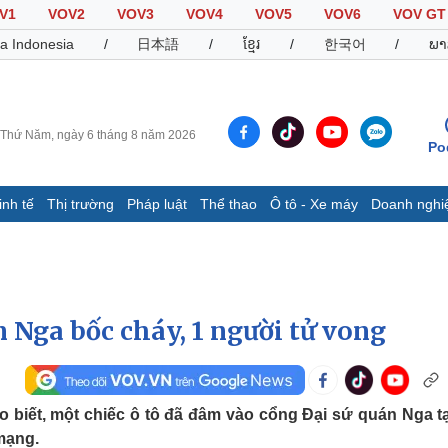
V1
VOV2
VOV3
VOV4
VOV5
VOV6
VOV GT
a Indonesia
/
日本語
/
ខ្មែរ
/
한국어
/
ພາ
Thứ Năm, ngày 6 tháng 8 năm 2026
Po
inh tế
Thị trường
Pháp luật
Thể thao
Ô tô - Xe máy
Doanh nghi
Thế giới
Multimedia
K
Quan sát
Video
B
Cuộc sống đó đây
Ảnh
K
Hồ sơ
E-Magazine
n Nga bốc cháy, 1 người tử vong
Infographic
Thể thao
Ô tô - Xe máy
D
 biết, một chiếc ô tô đã đâm vào cổng Đại sứ quán Nga tạ
mạng.
Bóng đá
Ô tô
T