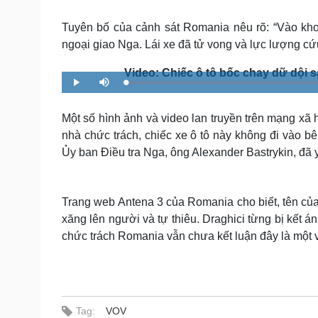
Tin nóng
Việt Nam
Tư vấn luật
Phân tích
Tuyên bố của cảnh sát Romania nêu rõ: “Vào kho
ngoại giao Nga. Lái xe đã tử vong và lực lượng cứ
Video: Chiếc ô tô bốc chay dữ dội s
Sức khỏe
Đời sống
P
M
l
u
Dinh dưỡng - món ngon
Nhà đẹp
a
t
y
e
Cây thuốc
Blog
Một số hình ảnh và video lan truyền trên mạng xã 
Sản phụ khoa
Tình yêu - Gia đình
nhà chức trách, chiếc xe ô tô này không đi vào b
Nhi khoa
Ủy ban Điều tra Nga, ông Alexander Bastrykin, đã y
Nam khoa
Làm đẹp - giảm cân
Phòng mạch online
Ăn sạch sống khỏe
Trang web Antena 3 của Romania cho biết, tên của
xăng lên người và tự thiêu. Draghici từng bị kết á
Cải chính
chức trách Romania vẫn chưa kết luận đây là một v
Tag:
VOV