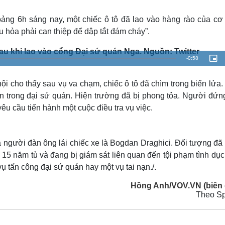
Lịch thi đấu bóng đá
Xe máy
Thế giới thể thao
Tư vấn
ảng 6h sáng nay, một chiếc ô tô đã lao vào hàng rào của cơ
eSports
V
u hỏa phải can thiệp để dập tắt đám cháy”.
Hậu trường
au khi lao vào cổng Đại sứ quán Nga. Nguồn: Twitter
Văn hóa
Giải trí
D
R
-
0:58
L
P
o
i
Sân khấu - Điện ảnh
Nghệ sĩ
a
c
e
d
t
Văn học
Thời trang
e
u
hội cho thấy sau vụ va chạm, chiếc ô tô đã chìm trong biển lửa
d
r
Âm nhạc
Sao Việt
c
m
:
e
ên trong đại sứ quán. Hiện trường đã bị phong tỏa. Người đứn
1
-
Di sản
0
i
a
0
n
êu cầu tiến hành một cuộc điều tra vụ việc.
.
-
0
P
i
0
i
%
c
t
n
u
r
 người đàn ông lái chiếc xe là Bogdan Draghici. Đối tượng đã 
e
i
n 15 năm tù và đang bị giám sát liên quan đến tội phạm tình dụ
n
ụ tấn công đại sứ quán hay một vụ tai nạn./.
g
Hồng Anh/VOV.VN (biên 
Theo Sp
T
i
m