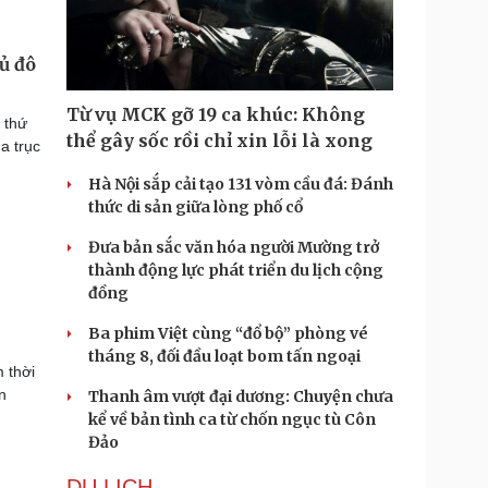
ủ đô
Từ vụ MCK gỡ 19 ca khúc: Không
 thứ
thể gây sốc rồi chỉ xin lỗi là xong
a trục
Hà Nội sắp cải tạo 131 vòm cầu đá: Đánh
thức di sản giữa lòng phố cổ
Đưa bản sắc văn hóa người Mường trở
thành động lực phát triển du lịch cộng
đồng
Ba phim Việt cùng “đổ bộ” phòng vé
tháng 8, đối đầu loạt bom tấn ngoại
 thời
n
Thanh âm vượt đại dương: Chuyện chưa
kể về bản tình ca từ chốn ngục tù Côn
Đảo
DU LỊCH