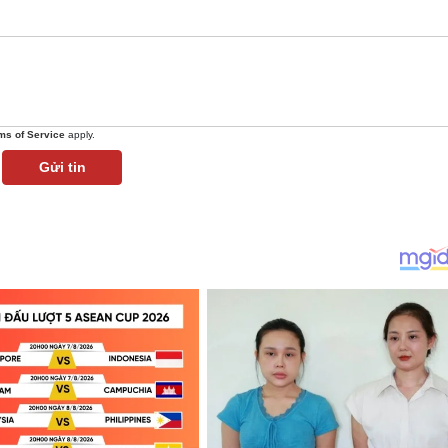
ms of Service
apply.
Gửi tin