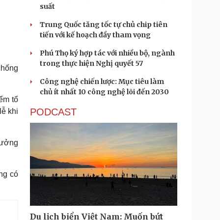
suất
Trung Quốc tăng tốc tự chủ chip tiên
tiến với kế hoạch đầy tham vọng
Phú Thọ ký hợp tác với nhiều bộ, ngành
trong thực hiện Nghị quyết 57
 chống
Công nghệ chiến lược: Mục tiêu làm
chủ ít nhất 10 công nghệ lõi đến 2030
ểm tổ
PODCAST
lễ khi
rưởng
ng có
Du lịch biển Việt Nam: Muốn bứt