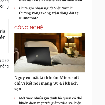
n công
 Đông
Chưa ghi nhận người Việt Nam bị
thương vong trong trận động đất tại
Kumamoto
CÔNG NGHỆ
ria
iên
à 530
không
Nguy cơ mất tài khoản Microsoft
chỉ vì kết nối mạng Wi-Fi khách
sạn
Một việc nhiều gia đình bỏ quên có thể
khiến điện mặt trời giảm tới 40% hiệu