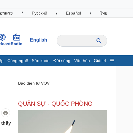
ສາລາວ
/
Русский
/
Español
/
ไทย
English
dcast
Radio
ệp
Công nghệ
Sức khỏe
Đời sống
Văn hóa
Giải trí
inh tế
Thị trường
ất động sản
Giá vàng
Báo điện tử VOV
hởi nghiệp
Tiêu dùng
Tỷ giá
Chứng khoán
QUÂN SỰ - QUỐC PHÒNG
Giá cà phê
oanh nghiệp
Công nghệ
 thấy
hông tin doanh nghiệp
Sành điệu