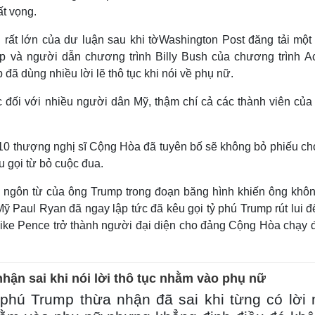
t vọng.
h rất lớn của dư luận sau khi tờWashington Post đăng tải một
 và người dẫn chương trình Billy Bush của chương trình A
đã dùng nhiều lời lẽ thô tục khi nói về phụ nữ.
 đối với nhiều người dân Mỹ, thậm chí cả các thành viên của
 10 thượng nghị sĩ Cộng Hòa đã tuyên bố sẽ không bỏ phiếu ch
u gọi từ bỏ cuộc đua.
ngôn từ của ông Trump trong đoạn băng hình khiến ông khôn
ỹ Paul Ryan đã ngay lập tức đã kêu gọi tỷ phú Trump rút lui 
ike Pence trở thành người đại diện cho đảng Cộng Hòa chạy đ
hận sai khi nói lời thô tục nhằm vào phụ nữ
phú Trump thừa nhận đã sai khi từng có lời 