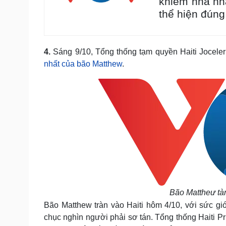
khiếm nhã nh
thể hiện đúng
4.
Sáng 9/10, Tổng thống tạm quyền Haiti Jocelerm
nhất của bão Matthew
.
Bão Mattheư tàn
Bão Matthew tràn vào Haiti hôm 4/10, với sức gi
chục nghìn người phải sơ tán. Tổng thống Haiti Pr