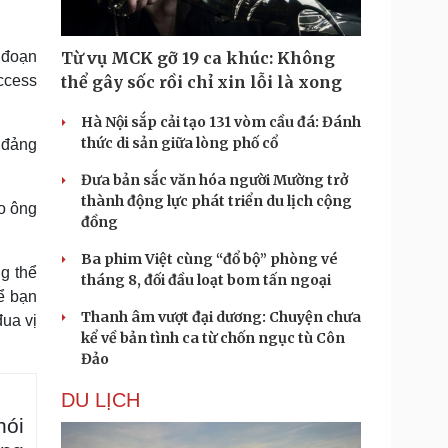
 đoạn
Từ vụ MCK gỡ 19 ca khúc: Không
ccess
thể gây sốc rồi chỉ xin lỗi là xong
Hà Nội sắp cải tạo 131 vòm cầu đá: Đánh
thức di sản giữa lòng phố cổ
 đảng
Đưa bản sắc văn hóa người Mường trở
thành động lực phát triển du lịch cộng
o ông
đồng
Ba phim Việt cùng “đổ bộ” phòng vé
g thể
tháng 8, đối đầu loạt bom tấn ngoại
để bạn
Thanh âm vượt đại dương: Chuyện chưa
ua vị
kể về bản tình ca từ chốn ngục tù Côn
Đảo
DU LỊCH
nói