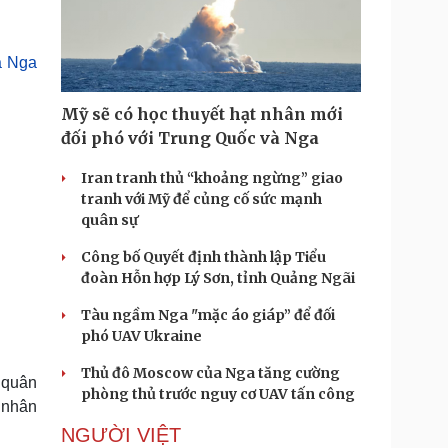
Doanh nghiệp 24h
Tin Công nghệ
Doanh nhân
Trải nghiệm
ì cộng đồng
Chuyển đổi số
à Nga
u lịch
Podcast
Mỹ sẽ có học thuyết hạt nhân mới
Tư vấn
Câu chuyện thời sự
đối phó với Trung Quốc và Nga
Săn Tour
Đọc truyện đêm khuya
heck-in
Iran tranh thủ “khoảng ngừng” giao
Cửa sổ tình yêu
tranh với Mỹ để củng cố sức mạnh
Kể chuyện cho bé
quân sự
Hạt giống tâm hồn
Công bố Quyết định thành lập Tiểu
đoàn Hỗn hợp Lý Sơn, tỉnh Quảng Ngãi
Tàu ngầm Nga "mặc áo giáp” để đối
phó UAV Ukraine
Thủ đô Moscow của Nga tăng cường
 quân
phòng thủ trước nguy cơ UAV tấn công
ợ nhân
NGƯỜI VIỆT