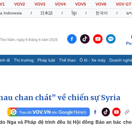
V1
VOV2
VOV3
VOV4
VOV5
VOV6
VOV GT
a Indonesia
/
日本語
/
ខ្មែរ
/
한국어
/
ພາ
Thứ Năm, ngày 6 tháng 8 năm 2026
Po
inh tế
Thị trường
Pháp luật
Thể thao
Ô tô - Xe máy
Doanh nghi
Thế giới
Multimedia
K
Quan sát
Video
B
Cuộc sống đó đây
Ảnh
K
Hồ sơ
E-Magazine
hau chan chát” về chiến sự Syria
Infographic
Thể thao
Ô tô - Xe máy
D
 do Nga và Pháp đệ trình đều bị Hội đồng Bảo an bác cho
Bóng đá
Ô tô
T