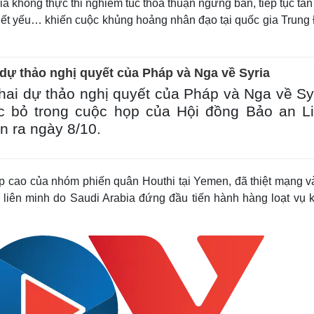
a không thực thi nghiêm túc thỏa thuận ngừng bắn, tiếp tục tấ
hiết yếu… khiến cuộc khủng hoảng nhân đạo tại quốc gia Trung
dự thảo nghị quyết của Pháp và Nga về Syria
hai dự thảo nghị quyết của Pháp và Nga về Sy
c bỏ trong cuộc họp của Hội đồng Bảo an L
n ra ngày 8/10.
ấp cao của nhóm phiến quân Houthi tại Yemen, đã thiệt mạng v
a liên minh do Saudi Arabia đứng đầu tiến hành hàng loạt vụ 