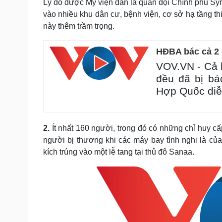
Lý do được Mỹ viện dẫn là quân đội Chính phủ Syri
vào nhiều khu dân cư, bệnh viện, cơ sở hạ tầng t
này thêm trầm trọng.
HĐBA bác cả 2 
VOV.VN - Cả 
đều đã bị bá
Hợp Quốc diễ
2.
Ít nhất 160 người, trong đó có những chỉ huy c
người bị thương khi các máy bay tình nghi là củ
kích trúng vào một lễ tang tại thủ đô Sanaa.