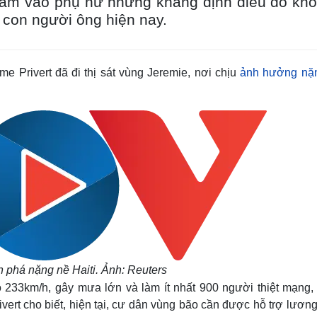
ằm vào phụ nữ nhưng khẳng định điều đó kh
 con người ông hiện nay.
e Privert đã đi thị sát vùng Jeremie, nơi chịu
ảnh hưởng nặ
 phá nặng nề Haiti. Ảnh: Reuters
ó 233km/h, gây mưa lớn và làm ít nhất 900 người thiệt mạng,
ivert cho biết, hiện tại, cư dân vùng bão cần được hỗ trợ lươn