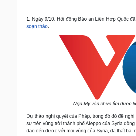
Tin nóng
Việt Nam
Tư vấn luật
Phân tích
1.
Ngày 9/10, Hội đồng Bảo an Liên Hợp Quốc đã
soạn thảo
.
Sức khỏe
Đời sống
Dinh dưỡng - món ngon
Nhà đẹp
Cây thuốc
Blog
Sản phụ khoa
Tình yêu - Gia đình
Nhi khoa
Nam khoa
Làm đẹp - giảm cân
Phòng mạch online
Ăn sạch sống khỏe
Cải chính
Nga-Mỹ vẫn chưa tìm được tiế
Dự thảo nghị quyết của Pháp, trong đó đó đề nghị
sự trên vùng trời thành phố Aleppo của Syria đồng
đạo đến được với mọi vùng của Syria, đã thất bại 