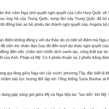
 lần thứ năm Nga phủ quyết nghị quyết của Liên Hợp Quốc về S
sự ủng hộ của Trung Quốc, song lần này Trung Quốc đã bỏ 
 Hội đồng bảo an bỏ phiếu tán thành nghị quyết này. Angola bỏ
uan điểm không đồng ý với dự thảo do có một số điểm mà Nga c
 đề viện trợ nhân đạo.Sau đó đến lượt dự thảo nghị quyết của
động đến việc chấm dứt chiến dịch oanh tạc, cũng thất bại do
yết của Anh, Pháp và Mỹ. Có 4 phiếu thuận và 2 phiếu trắng dà
ang gia tăng giữa Nga với các nước phương Tây, đặc biệt là M
 nhằm vào lực lượng đối lập với Tổng thống Syria Bashar al-
 đang gặp sóng gió giữa Mỹ và Nga tiếp tục "lao dốc" khi Mỹ 