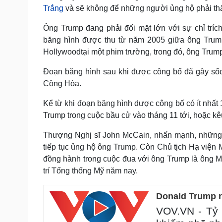
Trắng
và sẽ không để những người ủng hộ phải thấ
Ông Trump đang phải đối mặt lớn với sự chỉ tríc
băng hình được thu từ năm 2005 giữa ông Trump
Hollywoodtại một phim trường, trong đó, ông Trump 
Đoạn băng hình sau khi được công bố đã gây sốc
Cộng Hòa.
Kể từ khi đoạn băng hình dược công bố có ít nhất
Trump trong cuộc bầu cử vào tháng 11 tới, hoặc kê
Thượng Nghị sĩ John McCain, nhấn mạnh, những 
tiếp tục ủng hộ ông Trump. Còn Chủ tịch Hạ viện M
đồng hành trong cuộc đua với ông Trump là ông M
trí Tổng thống Mỹ năm nay.
Donald Trump n
VOV.VN - Tỷ 