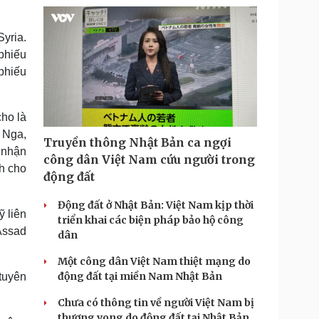
yria.
phiếu
 phiếu
ho là
 Nga,
Truyền thông Nhật Bản ca ngợi
 nhận
công dân Việt Nam cứu người trong
nh cho
động đất
Động đất ở Nhật Bản: Việt Nam kịp thời
ỹ liên
triển khai các biện pháp bảo hộ công
Assad
dân
Một công dân Việt Nam thiệt mạng do
động đất tại miền Nam Nhật Bản
tuyên
Chưa có thông tin về người Việt Nam bị
thương vong do động đất tại Nhật Bản