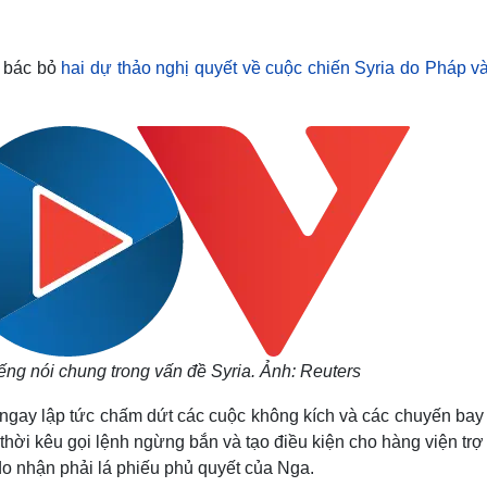
Lịch thi đấu bóng đá
Xe máy
Thế giới thể thao
Tư vấn
eSports
V
 bác bỏ
hai dự thảo nghị quyết về cuộc chiến Syria do Pháp v
Hậu trường
Văn hóa
Giải trí
D
Sân khấu - Điện ảnh
Nghệ sĩ
Văn học
Thời trang
Âm nhạc
Sao Việt
c
Di sản
ng nói chung trong vấn đề Syria. Ảnh: Reuters
 ngay lập tức chấm dứt các cuộc không kích và các chuyến bay
 thời kêu gọi lệnh ngừng bắn và tạo điều kiện cho hàng viện tr
do nhận phải lá phiếu phủ quyết của Nga.