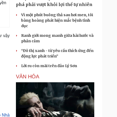
yền
phá phải vượt khỏi lợi thế tự nhiên
Vì một phút buông thả sau hơi men, tôi
bàng hoàng phát hiện mắc bệnh tình
dục
Ranh giới mong manh giữa hài hước và
ư vậy
phản cảm
“Đô thị xanh - từ yêu cầu thích ứng đến
động lực phát triển”
Lời ru còn mãi trên đảo Lý Sơn
VĂN HÓA
o Nhà