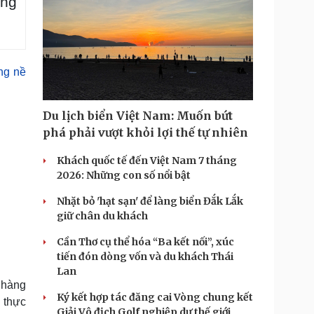
ông
ng nề
Du lịch biển Việt Nam: Muốn bứt
phá phải vượt khỏi lợi thế tự nhiên
Khách quốc tế đến Việt Nam 7 tháng
2026: Những con số nổi bật
Nhặt bỏ 'hạt sạn' để làng biển Đắk Lắk
giữ chân du khách
Cần Thơ cụ thể hóa “Ba kết nối”, xúc
tiến đón dòng vốn và du khách Thái
Lan
 hàng
Ký kết hợp tác đăng cai Vòng chung kết
g thực
Giải Vô địch Golf nghiệp dư thế giới