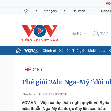
VO
中文
/
français
/
Deutsch
/
Bahas
31°C
Hà Nội
Chính trị
Xã hội
Thế giới
Multimedia
K
Chính trị
Xã hội
Đảng
Tin 24h
THẾ GIỚI
Tổ chức nhân sự
Dự báo thời tiết
Quốc hội
Giáo dục
Thế giới 24h: Nga-Mỹ “đối n
Nhận diện sự thật
Dấu ấn VOV
Việc làm
Biển đảo
Chủ Nhật, 19:04, 09/10/2016
Pháp luật
Quân sự - Quốc phòng
VOV.VN - Việc cả dự thảo nghị quyết về Syria
mâu thuẫn Nga-Mỹ đã được đẩy lên cao trào.
Vụ án
Vũ khí