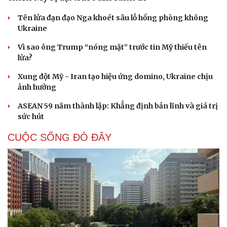
Tên lửa đạn đạo Nga khoét sâu lỗ hổng phòng không
Ukraine
Vì sao ông Trump “nóng mặt” trước tin Mỹ thiếu tên
lửa?
Xung đột Mỹ - Iran tạo hiệu ứng domino, Ukraine chịu
ảnh hưởng
ASEAN 59 năm thành lập: Khẳng định bản lĩnh và giá trị
sức hút
CUỘC SỐNG ĐÓ ĐÂY