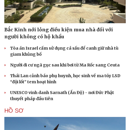
Bắc Kinh nới lỏng điều kiện mua nhà đối với
người không có hộ khẩu
Tòa án Israel cấm sử dụng cá sấu để canh giữ nhà tù
giam khủng bố
Người di cư ngã gục sau khi bơi từ Ma Rốc sang Ceuta
Cải chính
Thái Lan cảnh báo phụ huynh, học sinh về ma túy LSD
“đội lốt” tem hoạt hình
UNESCO vinh danh Sarnath (Ấn Độ) - nơi Đức Phật
thuyết pháp đầu tiên
HỒ SƠ