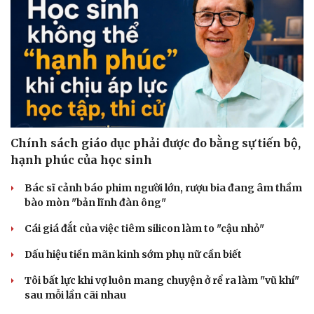
Sức khỏe
Đời sống
Dinh dưỡng - món ngon
Nhà đẹp
Cây thuốc
Blog
Sản phụ khoa
Tình yêu - Gia đình
Nhi khoa
Nam khoa
Làm đẹp - giảm cân
Phòng mạch online
Ăn sạch sống khỏe
Chính sách giáo dục phải được đo bằng sự tiến bộ,
hạnh phúc của học sinh
Bác sĩ cảnh báo phim người lớn, rượu bia đang âm thầm
bào mòn "bản lĩnh đàn ông"
Cái giá đắt của việc tiêm silicon làm to "cậu nhỏ"
Dấu hiệu tiền mãn kinh sớm phụ nữ cần biết
Tôi bất lực khi vợ luôn mang chuyện ở rể ra làm "vũ khí"
sau mỗi lần cãi nhau