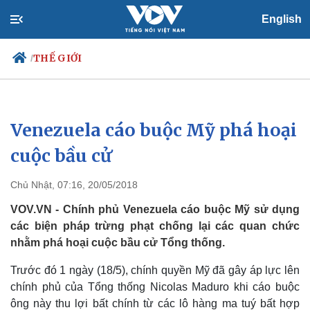
English
THẾ GIỚI
/
Venezuela cáo buộc Mỹ phá hoại
Chính trị
Xã hội
Đảng
Tin 24h
cuộc bầu cử
Tổ chức nhân sự
Dự báo thời tiết
Quốc hội
Giáo dục
Chủ Nhật, 07:16, 20/05/2018
Nhận diện sự thật
Dấu ấn VOV
Việc làm
VOV.VN - Chính phủ Venezuela cáo buộc Mỹ sử dụng
Biển đảo
các biện pháp trừng phạt chống lại các quan chức
nhằm phá hoại cuộc bầu cử Tổng thống.
Trước đó 1 ngày (18/5), chính quyền Mỹ đã gây áp lực lên
chính phủ của Tổng thống Nicolas Maduro khi cáo buộc
ông này thu lợi bất chính từ các lô hàng ma tuý bất hợp