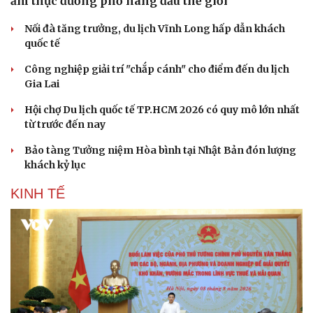
ẩm thực đường phố hàng đầu thế giới
Nối đà tăng trưởng, du lịch Vĩnh Long hấp dẫn khách
quốc tế
Công nghiệp giải trí "chắp cánh" cho điểm đến du lịch
Gia Lai
Văn hóa
Giải trí
Hội chợ Du lịch quốc tế TP.HCM 2026 có quy mô lớn nhất
Sân khấu - Điện ảnh
Nghệ sĩ
từ trước đến nay
Văn học
Thời trang
Bảo tàng Tưởng niệm Hòa bình tại Nhật Bản đón lượng
Âm nhạc
Sao Việt
khách kỷ lục
Di sản
KINH TẾ