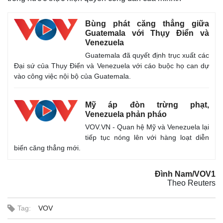
Bùng phát căng thẳng giữa
Guatemala với Thụy Điển và
Venezuela
Guatemala đã quyết định trục xuất các
Đại sứ của Thụy Điển và Venezuela với cáo buộc họ can dự
vào công việc nội bộ của Guatemala.
Mỹ áp đòn trừng phạt,
Venezuela phản pháo
VOV.VN - Quan hệ Mỹ và Venezuela lại
Thế giới
Multimedia
tiếp tục nóng lên với hàng loạt diễn
Quan sát
Video
biến căng thẳng mới.
Cuộc sống đó đây
Ảnh
Hồ sơ
E-Magazine
Đình Nam/VOV1
Infographic
Theo Reuters
Tag:
VOV