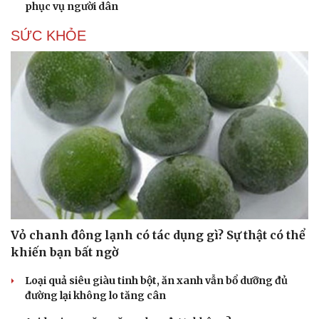
phục vụ người dân
SỨC KHỎE
Du lịch
Podcast
Tư vấn
Câu chuyện thời sự
Săn Tour
Đọc truyện đêm khuya
check-in
Cửa sổ tình yêu
Kể chuyện cho bé
Hạt giống tâm hồn
Vỏ chanh đông lạnh có tác dụng gì? Sự thật có thể
khiến bạn bất ngờ
Loại quả siêu giàu tinh bột, ăn xanh vẫn bổ dưỡng đủ
đường lại không lo tăng cân