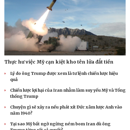
Thực hư việc Mỹ cạn kiệt kho tên lửa đắt tiền
Lý do ông Trump được xem là tư lệnh chiến lược hiệu
quả
Chiến lược lợi hại của Iran nhằm làm suy yếu Mỹ và Tổng
thống Trump
Chuyện gì sẽ xảy ra nếu phát xít Đức xâm lược Anh vào
năm 1940?
Tại sao Mỹ bất ngờ ngừng ném bom Iran dù ông
Trump từng rất cả quyết?