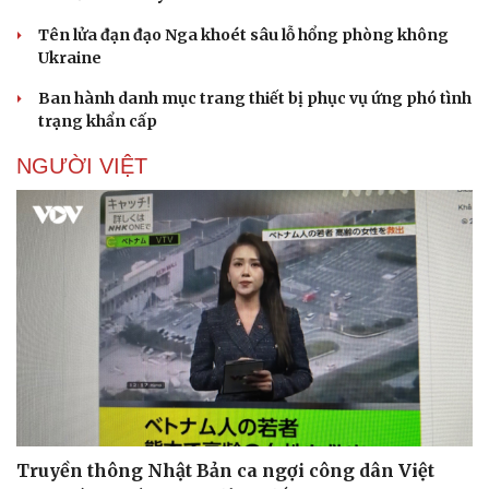
Thông tin doanh nghiệp
Sành điệu
Tên lửa đạn đạo Nga khoét sâu lỗ hổng phòng không
Doanh nghiệp 24h
Tin Công nghệ
Ukraine
Doanh nhân
Trải nghiệm
Vì cộng đồng
Chuyển đổi số
Ban hành danh mục trang thiết bị phục vụ ứng phó tình
trạng khẩn cấp
NGƯỜI VIỆT
Truyền thông Nhật Bản ca ngợi công dân Việt