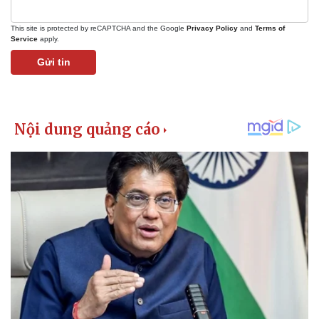
This site is protected by reCAPTCHA and the Google
Privacy Policy
and
Terms of
Service
apply.
Gửi tin
Kinh tế
Thị trường
Bất động sản
Giá vàng
Khởi nghiệp
Tiêu dùng
Tỷ giá
Chứng khoán
Giá cà phê