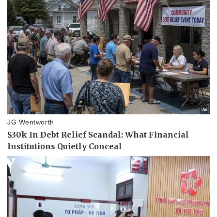
Pháp luật
Quân sự - Quốc phòng
Vụ án
Vũ khí
Tin nóng
Việt Nam
Tư vấn luật
Phân tích