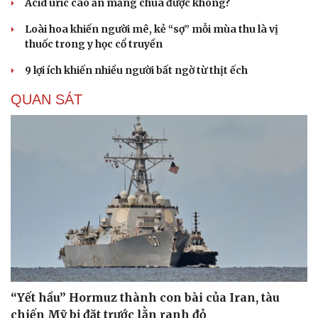
Acid uric cao ăn măng chua được không?
Loài hoa khiến người mê, kẻ “sợ” mỗi mùa thu là vị
thuốc trong y học cổ truyền
9 lợi ích khiến nhiều người bất ngờ từ thịt ếch
QUAN SÁT
“Yết hầu” Hormuz thành con bài của Iran, tàu
chiến Mỹ bị đặt trước lằn ranh đỏ