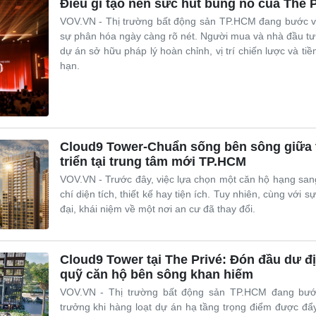
Điều gì tạo nên sức hút bùng nổ của The 
VOV.VN - Thị trường bất động sản TP.HCM đang bước và
sự phân hóa ngày càng rõ nét. Người mua và nhà đầu tư
dự án sở hữu pháp lý hoàn chỉnh, vị trí chiến lược và tiềm
hạn.
Cloud9 Tower-Chuẩn sống bên sông giữa 
triển tại trung tâm mới TP.HCM
VOV.VN - Trước đây, việc lựa chọn một căn hộ hạng san
chí diện tích, thiết kế hay tiện ích. Tuy nhiên, cùng với sự
đại, khái niệm về một nơi an cư đã thay đổi.
Cloud9 Tower tại The Privé: Đón đầu dư đ
quỹ căn hộ bên sông khan hiếm
VOV.VN - Thị trường bất động sản TP.HCM đang bước
trưởng khi hàng loạt dự án hạ tầng trọng điểm được đẩ