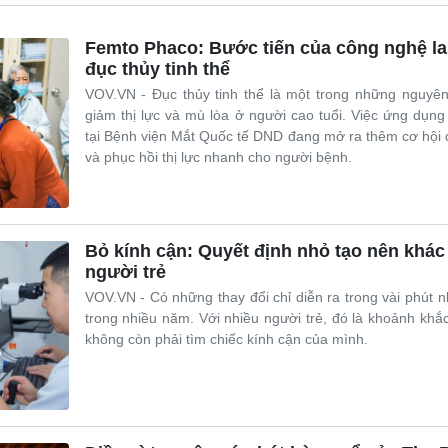
Femto Phaco: Bước tiến của công nghệ lase
đục thủy tinh thể
VOV.VN - Đục thủy tinh thể là một trong những nguyê
Giải trí
Du lịch
Q
giảm thị lực và mù lòa ở người cao tuổi. Việc ứng dụ
Nghệ sĩ
Tư vấn
V
tại Bệnh viện Mắt Quốc tế DND đang mở ra thêm cơ hội đi
Thời trang
Săn Tour
và phục hồi thị lực nhanh cho người bệnh.
Sao Việt
check-in
P
Bỏ kính cận: Quyết định nhỏ tạo nên khác 
người trẻ
VOV.VN - Có những thay đổi chỉ diễn ra trong vài phút
trong nhiều năm. Với nhiều người trẻ, đó là khoảnh khắc
không còn phải tìm chiếc kính cận của mình.