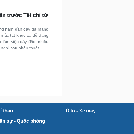
n trước Tết chỉ từ
hững năm gần đây đã mang
 mắc tật khúc xạ dễ dàng
 và làm việc dày đặc, nhiều
 ngơi sau phẫu thuật.
ể thao
Ô tô - Xe máy
ân sự - Quốc phòng