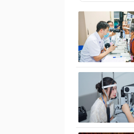
Lịch thi đấu bóng đá
eSports
Hậu trường
Đời sống
Văn hóa
Nhà đẹp
Sân khấu - Điện ảnh
Tình yêu - Gia đình
Văn học
Blog
Âm nhạc
Di sản