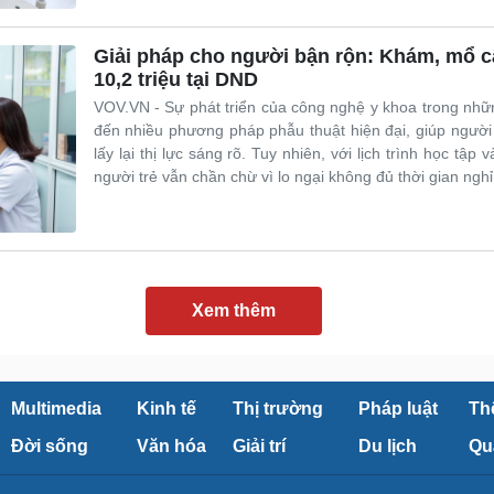
Giải pháp cho người bận rộn: Khám, mổ cậ
10,2 triệu tại DND
VOV.VN - Sự phát triển của công nghệ y khoa trong n
đến nhiều phương pháp phẫu thuật hiện đại, giúp người
lấy lại thị lực sáng rõ. Tuy nhiên, với lịch trình học tập
người trẻ vẫn chần chừ vì lo ngại không đủ thời gian nghỉ
Xem thêm
Multimedia
Kinh tế
Thị trường
Pháp luật
Th
Đời sống
Văn hóa
Giải trí
Du lịch
Qu