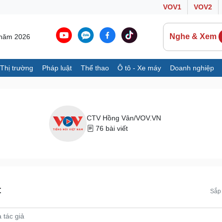
VOV1
VOV2
Nghe & Xem
 năm 2026
Thị trường
Pháp luật
Thể thao
Ô tô - Xe máy
Doanh nghiệp
Thế giới
Multimedia
K
Quan sát
Ảnh
B
Cuộc sống đó đây
Video
K
CTV Hồng Vân/VOV.VN
Hồ sơ
E-Magazine
76 bài viết
Infographic
Ô tô - Xe máy
Doanh nghiệp
C
Ô tô
Thông tin doanh nghiệp
t
Sắp 
Xe máy
Doanh nghiệp 24h
Tư vấn
Doanh nhân
T
Vì cộng đồng
C