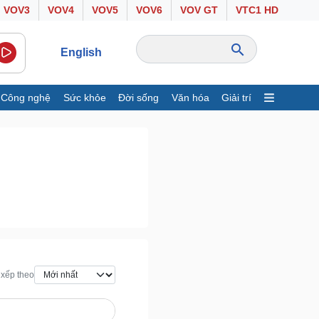
VOV3
VOV4
VOV5
VOV6
VOV GT
VTC1 HD
English
Công nghệ
Sức khỏe
Đời sống
Văn hóa
Giải trí
inh tế
Thị trường
ất động sản
Giá vàng
hởi nghiệp
Tiêu dùng
Tỷ giá
Chứng khoán
Giá cà phê
ông nghệ
Sức khỏe
Sành điệu
Dinh dưỡng - món ngon
xếp theo
Tin Công nghệ
Cây thuốc
rải nghiệm
Sản phụ khoa
huyển đổi số
Nhi khoa