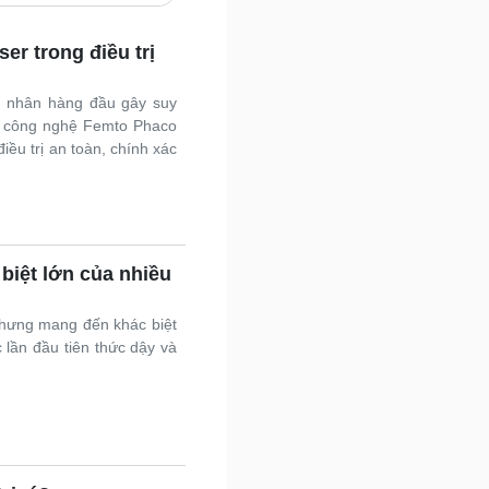
Nam khoa
Làm đẹp - giảm cân
r trong điều trị
Phòng mạch online
Ăn sạch sống khỏe
n nhân hàng đầu gây suy
uân sự - Quốc phòng
ng công nghệ Femto Phaco
ũ khí
ều trị an toàn, chính xác
Việt Nam
hân tích
biệt lớn của nhiều
 nhưng mang đến khác biệt
 lần đầu tiên thức dậy và