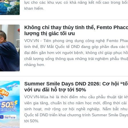
lực cho các khu vực có khả năng kết nối cao trong bố
khan hiếm.
Không chỉ thay thủy tinh thể, Femto Phac
lượng thị giác tối ưu
VOV.VN - Tiên phong ứng dụng công nghệ Femto Phaco 
tinh thể, BV Mắt Quốc tế DND đang góp phần đưa các 
đại đến gần hơn với người bệnh, không chỉ giúp phục hồ
chất lượng sống thông qua những trải nghiệm phẫu thuậ
nhàng hơn.
Summer Smile Days DND 2026: Cơ hội “tốt
với ưu đãi hỗ trợ tới 50%
VOV.VN-Mùa hè là thời điểm nhu cầu phẫu thuật tật kh
viên gia tăng, chuẩn bị cho năm học mới, đồng thời cải 
sinh hoạt, mở rộng cơ hội nghề nghiệp. Nắm bắt nhu
Quốc tế DND triển khai chương trình Summer Smile Days
tới 50%.