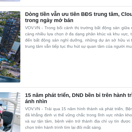
Dòng tiền vẫn ưu tiên BĐS trung tâm, Clo
trong ngày mở bán
VOV.VN - Trong bối cảnh thị trường bất động sản giữa
càng nhiều lựa chọn ở đa dạng phân khúc và khu vực, t
đến bất động sản nghỉ dưỡng, những dự án sở hữu vị tr
trung tâm vẫn tiếp tục thu hút sự quan tâm của người mu
15 năm phát triển, DND bền bỉ trên hành t
ánh nhìn
VOV.VN - Trải qua 15 năm hình thành và phát triển, B
đã khẳng định vị thế vững chắc trong lĩnh vực nhãn k
và sự tận tâm, bệnh viện trở thành địa chỉ uy tín đượ
chọn trên hành trình tìm lại đôi mắt sáng.