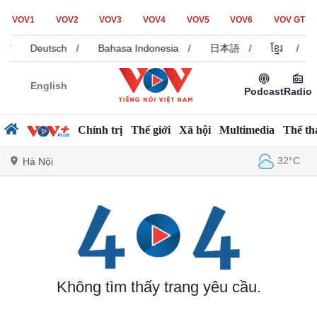
VOV1
VOV2
VOV3
VOV4
VOV5
VOV6
VOV GT
/
Deutsch
/
Bahasa Indonesia
/
日本語
/
ខ្មែរ
/
English
Podcast
Radio
Chính trị
Thế giới
Xã hội
Multimedia
Thể th
32°C
Hà Nội
Chính trị
Xã hội
Đảng
Tin 24h
Tổ chức nhân sự
Dự báo thời tiết
Quốc hội
Giáo dục
Không tìm thấy trang yêu cầu.
Nhận diện sự thật
Dấu ấn VOV
Việc làm