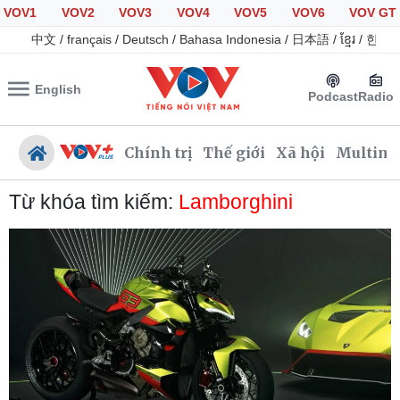
VOV1
VOV2
VOV3
VOV4
VOV5
VOV6
VOV GT
中文
/
français
/
Deutsch
/
Bahasa Indonesia
/
日本語
/
ខ្មែរ
/
한국
English
Podcast
Radio
Chính trị
Thế giới
Xã hội
Multime
Từ khóa tìm kiếm:
Lamborghini
Chính trị
Xã hội
Đảng
Tin 24h
Tổ chức nhân sự
Giáo dục
Quốc hội
Dự báo thời tiết
Nhận diện sự thật
Dấu ấn VOV
Việc làm
Biển đảo