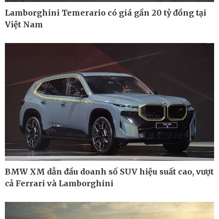
Lamborghini Temerario có giá gần 20 tỷ đồng tại
Việt Nam
Ô tô - Xe máy
Doanh nghiệp
Ô tô
Thông tin doanh nghiệp
Xe máy
Doanh nghiệp 24h
Tư vấn
Doanh nhân
BMW XM dẫn đầu doanh số SUV hiệu suất cao, vượt
Vì cộng đồng
cả Ferrari và Lamborghini