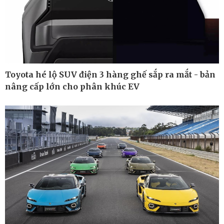
Toyota hé lộ SUV điện 3 hàng ghế sắp ra mắt - bản
nâng cấp lớn cho phân khúc EV
Pháp luật
Thể thao
Vụ án
Pickleball
Tin nóng
Bóng đá quốc tế
Tư vấn luật
Bóng đá Việt Nam
Thế giới thể thao
Lịch thi đấu bóng đá
eSports
Hậu trường