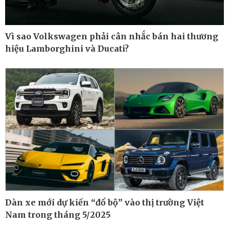
Vì sao Volkswagen phải cân nhắc bán hai thương
hiệu Lamborghini và Ducati?
Thế giới
Multimedia
Quan sát
Ảnh
Cuộc sống đó đây
Video
Hồ sơ
E-Magazine
Infographic
Dàn xe mới dự kiến “đổ bộ” vào thị trường Việt
Nam trong tháng 5/2025