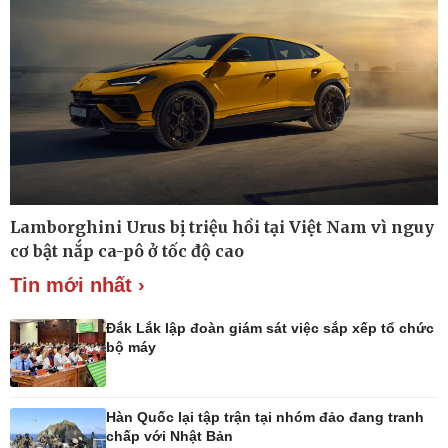
Lamborghini Urus bị triệu hồi tại Việt Nam vì nguy
Công nghệ
Sức khỏe
cơ bật nắp ca-pô ở tốc độ cao
Sành điệu
Dinh dưỡng - món ngon
Tin mới nhất ›
Tin Công nghệ
Cây thuốc
Trải nghiệm
Sản phụ khoa
Chuyển đổi số
Nhi khoa
Đắk Lắk lập đoàn giám sát việc sắp xếp tổ chức
Nam khoa
bộ máy
Làm đẹp - giảm cân
Phòng mạch online
Ăn sạch sống khỏe
Hàn Quốc lại tập trận tại nhóm đảo đang tranh
chấp với Nhật Bản