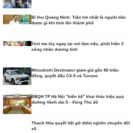
Bí thư Quảng Ninh: Trăn trở nhất là người dân
được gì khi tỉnh lên thành phố
Test ma túy ngay tại nơi làm việc, phát hiện 3
công nhân dương tính
Mitsubishi Destinator giảm giá gần 80 triệu
đồng, quyết đấu CX-5 và Tucson
Đời sống
Văn hóa
Nhà đẹp
Sân khấu - Điện ảnh
ĐBQH TP Hà Nội "hiến kế" khai thác hiệu quả
Tình yêu - Gia đình
Văn học
đường Vành đai 5 - Vùng Thủ đô
Blog
Âm nhạc
Di sản
Thanh Hóa quyết liệt gỡ điểm nghẽn chuyển đổi
số