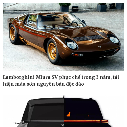
Kinh tế
Thị trường
Lamborghini Miura SV phục chế trong 3 năm, tái
Bất động sản
Giá vàng
hiện màu sơn nguyên bản độc đáo
Khởi nghiệp
Tiêu dùng
Tỷ giá
Chứng khoán
Giá cà phê