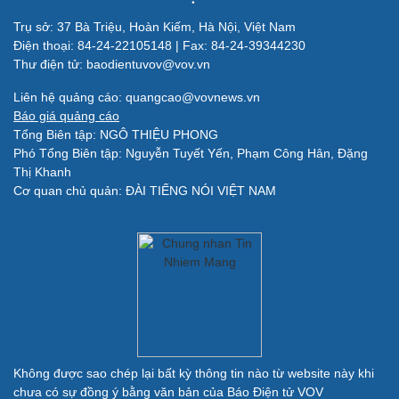
Trụ sở: 37 Bà Triệu, Hoàn Kiếm, Hà Nội, Việt Nam
Điện thoại: 84-24-22105148 | Fax: 84-24-39344230
Thư điện tử: baodientuvov@vov.vn
Liên hệ quảng cáo: quangcao@vovnews.vn
Báo giá quảng cáo
Tổng Biên tập: NGÔ THIỆU PHONG
Phó Tổng Biên tập: Nguyễn Tuyết Yến, Phạm Công Hân, Đặng
Quân sự - Quốc phòng
Thị Khanh
Cơ quan chủ quản: ĐÀI TIẾNG NÓI VIỆT NAM
Vũ khí
Việt Nam
Phân tích
Không được sao chép lại bất kỳ thông tin nào từ website này khi
chưa có sự đồng ý bằng văn bản của Báo Điện tử VOV