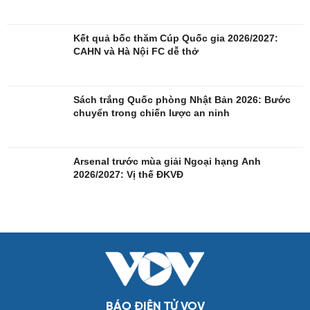
Kết quả bốc thăm Cúp Quốc gia 2026/2027:
CAHN và Hà Nội FC dễ thở
Sách trắng Quốc phòng Nhật Bản 2026: Bước
chuyển trong chiến lược an ninh
Arsenal trước mùa giải Ngoại hạng Anh
Giải trí
Du lịch
2026/2027: Vị thế ĐKVĐ
Nghệ sĩ
Tư vấn
Thời trang
Săn Tour
Sao Việt
check-in
BÁO ĐIỆN TỬ VOV