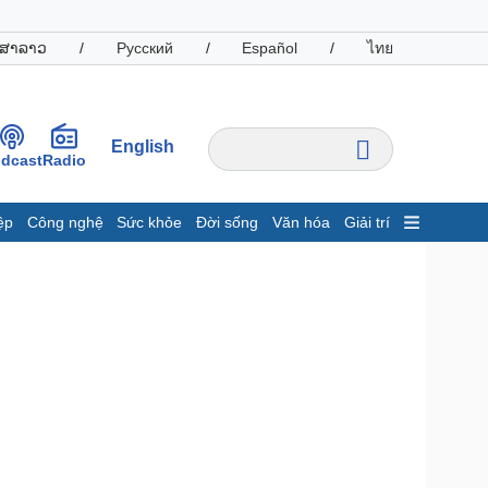
ສາລາວ
/
Русский
/
Español
/
ไทย
English
dcast
Radio
ệp
Công nghệ
Sức khỏe
Đời sống
Văn hóa
Giải trí
inh tế
Thị trường
ất động sản
Giá vàng
hởi nghiệp
Tiêu dùng
Tỷ giá
Chứng khoán
Giá cà phê
oanh nghiệp
Công nghệ
hông tin doanh nghiệp
Sành điệu