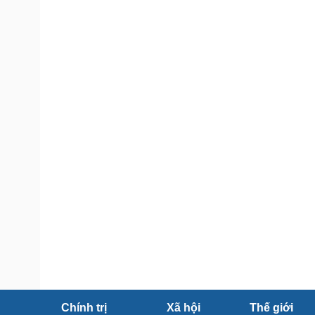
Tin nóng
Việt Nam
Tư vấn luật
Phân tích
Sức khỏe
Đời sống
Dinh dưỡng - món ngon
Nhà đẹp
Cây thuốc
Blog
Sản phụ khoa
Tình yêu - Gia đình
Nhi khoa
Nam khoa
Làm đẹp - giảm cân
Phòng mạch online
Ăn sạch sống khỏe
Cải chính
Chính trị
Xã hội
Thế giới