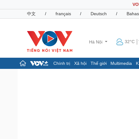
VO
中文
/
français
/
Deutsch
/
Bahas
32°C
Hà Nội
Chính trị
Xã hội
Thế giới
Multimedia
K
Chính trị
Xã hội
Đảng
Tin 24h
Tổ chức nhân sự
Dự báo thời tiết
Quốc hội
Giáo dục
Nhận diện sự thật
Dấu ấn VOV
Việc làm
Biển đảo
Pháp luật
Quân sự - Quốc phòng
Vụ án
Vũ khí