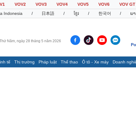
V1
VOV2
VOV3
VOV4
VOV5
VOV6
VOV GT
a Indonesia
/
日本語
/
ខ្មែរ
/
한국어
/
ພາ
Thứ Năm, ngày 28 tháng 5 năm 2026
Po
inh tế
Thị trường
Pháp luật
Thể thao
Ô tô - Xe máy
Doanh nghi
Thế giới
Multimedia
K
Quan sát
Video
B
Cuộc sống đó đây
Ảnh
K
Hồ sơ
E-Magazine
Infographic
Thể thao
Ô tô - Xe máy
D
Bóng đá
Ô tô
T