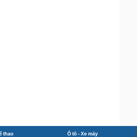
Doanh nghiệp 24h
Tin Công nghệ
Doanh nhân
Trải nghiệm
ì cộng đồng
Chuyển đổi số
u lịch
Podcast
Tư vấn
Câu chuyện thời sự
Săn Tour
Đọc truyện đêm khuya
heck-in
Cửa sổ tình yêu
Kể chuyện cho bé
Hạt giống tâm hồn
ể thao
Ô tô - Xe máy