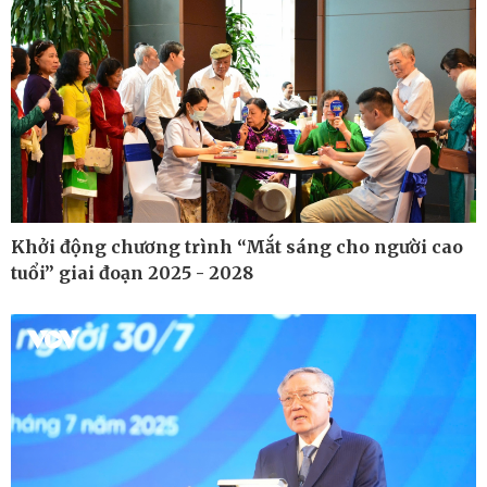
Khởi động chương trình “Mắt sáng cho người cao
tuổi” giai đoạn 2025 - 2028
Ô tô - Xe máy
Doanh nghiệp
Ô tô
Thông tin doanh nghiệp
Xe máy
Doanh nghiệp 24h
Tư vấn
Doanh nhân
Vì cộng đồng