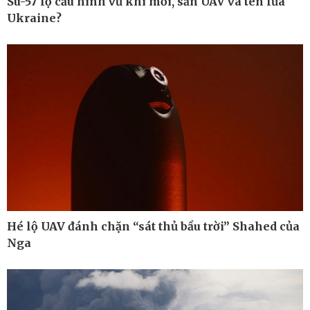
Su-57 lộ cấu hình vũ khí mới, săn UAV và tên lửa
Ukraine?
Pháp luật
Thể thao
Vụ án
Pickleball
Tin nóng
Bóng đá quốc tế
Tư vấn luật
Bóng đá Việt Nam
Thế giới thể thao
Lịch thi đấu bóng đá
eSports
Hậu trường
Hé lộ UAV đánh chặn “sát thủ bầu trời” Shahed của
Nga