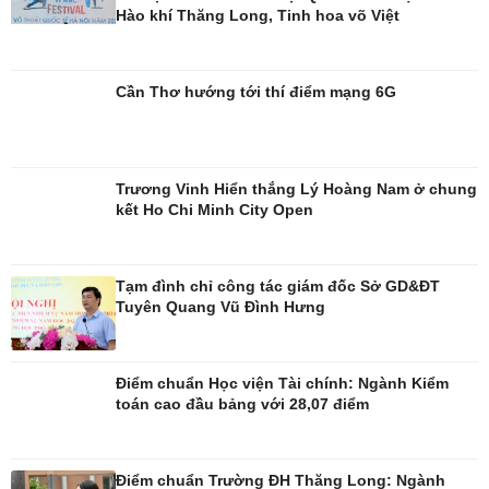
Hào khí Thăng Long, Tinh hoa võ Việt
Đời sống
Văn hóa
Cần Thơ hướng tới thí điểm mạng 6G
Nhà đẹp
Sân khấu - Điện ảnh
Tình yêu - Gia đình
Văn học
Blog
Âm nhạc
Di sản
Trương Vinh Hiển thắng Lý Hoàng Nam ở chung
kết Ho Chi Minh City Open
Tạm đình chỉ công tác giám đốc Sở GD&ĐT
Tuyên Quang Vũ Đình Hưng
Điểm chuẩn Học viện Tài chính: Ngành Kiểm
toán cao đầu bảng với 28,07 điểm
Điểm chuẩn Trường ĐH Thăng Long: Ngành