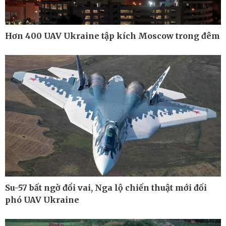
Hơn 400 UAV Ukraine tập kích Moscow trong đêm
Su-57 bất ngờ đổi vai, Nga lộ chiến thuật mới đối
phó UAV Ukraine
Thế giới
Multimedia
Quan sát
Ảnh