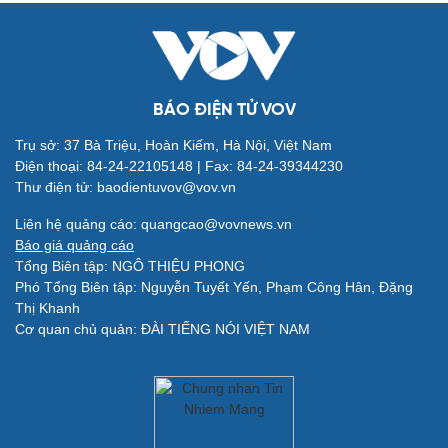
BÁO ĐIỆN TỬ VOV
Trụ sở: 37 Bà Triệu, Hoàn Kiếm, Hà Nội, Việt Nam
Điện thoại: 84-24-22105148 | Fax: 84-24-39344230
Thư điện tử: baodientuvov@vov.vn
Quân sự - Quốc phòng
Vũ khí
Liên hệ quảng cáo: quangcao@vovnews.vn
Việt Nam
Báo giá quảng cáo
Phân tích
Tổng Biên tập: NGÔ THIỆU PHONG
Phó Tổng Biên tập: Nguyễn Tuyết Yến, Phạm Công Hân, Đặng
Thị Khanh
Cơ quan chủ quản: ĐÀI TIẾNG NÓI VIỆT NAM