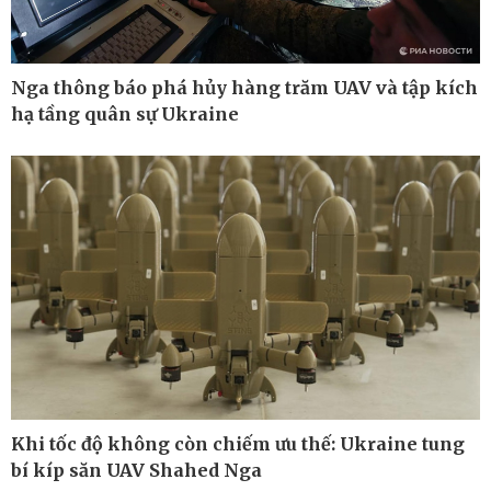
Nga thông báo phá hủy hàng trăm UAV và tập kích
hạ tầng quân sự Ukraine
Công nghệ
Sức khỏe
Sành điệu
Dinh dưỡng - món ngon
Tin Công nghệ
Cây thuốc
Khi tốc độ không còn chiếm ưu thế: Ukraine tung
Trải nghiệm
Sản phụ khoa
bí kíp săn UAV Shahed Nga
Chuyển đổi số
Nhi khoa