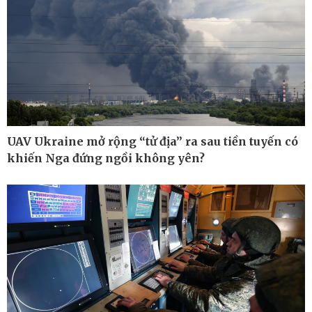
UAV Ukraine mở rộng “tử địa” ra sau tiền tuyến có
khiến Nga đứng ngồi không yên?
Ô tô - Xe máy
Doanh nghiệp
Ô tô
Thông tin doanh nghiệp
Xe máy
Doanh nghiệp 24h
Tư vấn
Doanh nhân
Vì cộng đồng