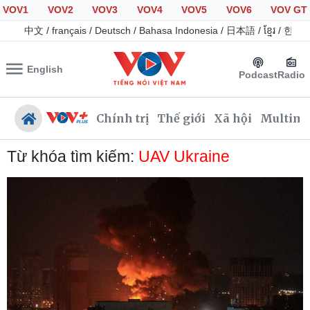
VOV1
VOV2
VOV3
VOV4
VOV5
VOV6
VOV GT
中文
/
français
/
Deutsch
/
Bahasa Indonesia
/
日本語
/
ខ្មែរ
/
한국
English
Podcast
Radio
Chính trị
Thế giới
Xã hội
Multime
Từ khóa tìm kiếm:
UAV Ukraine
Chính trị
Xã hội
Đảng
Tin 24h
Tổ chức nhân sự
Giáo dục
Quốc hội
Dự báo thời tiết
Nhận diện sự thật
Dấu ấn VOV
Việc làm
Biển đảo