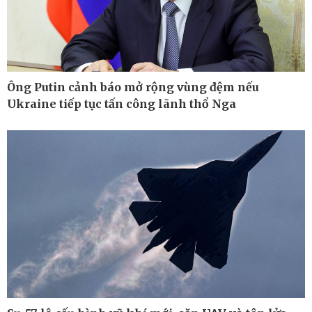
Kinh tế
Thị trường
Bất động sản
Giá vàng
Khởi nghiệp
Tiêu dùng
Tỷ giá
Ông Putin cảnh báo mở rộng vùng đệm nếu
Chứng khoán
Giá cà phê
Ukraine tiếp tục tấn công lãnh thổ Nga