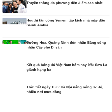
Truyền thông đa phương tiện điểm cao nhất
Houthi tấn công Yemen, tập kích nhà máy dầu
Saudi Arabia
Giải trí
Du lịch
Nghệ sĩ
Tư vấn
Đường Hoa, Quảng Ninh đón nhận Bằng công
Thời trang
Săn Tour
nhận Cây chè Di sản
Sao Việt
check-in
Kết quả bóng đá Việt Nam hôm nay 9/8: Sơn La
giành hạng ba
Thời tiết ngày 10/8: Hà Nội nắng nóng 37 độ,
nhiều nơi mưa dông