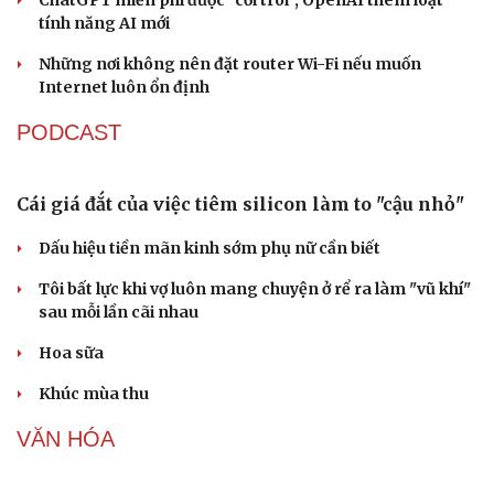
Microsoft tăng tốc đầu tư hạ tầng AI tại Ấn Độ
Trung Quốc đưa vào hoạt động cơ sở điện toán AI lớn
nhất thế giới
Meta bị buộc bồi thường 567 triệu USD vì gây hại cho trẻ
em
ChatGPT miễn phí được “cởi trói”, OpenAI thêm loạt
tính năng AI mới
Những nơi không nên đặt router Wi-Fi nếu muốn
Internet luôn ổn định
PODCAST
Cái giá đắt của việc tiêm silicon làm to "cậu nhỏ"
Dấu hiệu tiền mãn kinh sớm phụ nữ cần biết