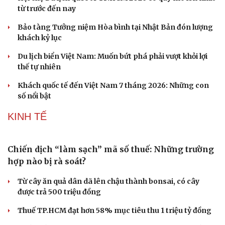
“Chạm Việt Nam 2026”: Cùng thế hệ trẻ nuôi dưỡng văn
hóa Việt trên không gian số
DU LỊCH
Công nghiệp giải trí "chắp cánh" cho điểm đến du
lịch Gia Lai
Hội chợ Du lịch quốc tế TP.HCM 2026 có quy mô lớn nhất
từ trước đến nay
Bảo tàng Tưởng niệm Hòa bình tại Nhật Bản đón lượng
khách kỷ lục
Du lịch biển Việt Nam: Muốn bứt phá phải vượt khỏi lợi
thế tự nhiên
Khách quốc tế đến Việt Nam 7 tháng 2026: Những con
số nổi bật
KINH TẾ