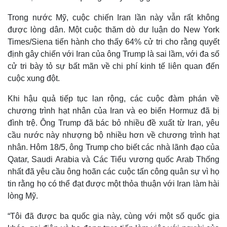
Trong nước Mỹ, cuộc chiến Iran lần này vẫn rất không
được lòng dân. Một cuộc thăm dò dư luận do New York
Times/Siena tiến hành cho thấy 64% cử tri cho rằng quyết
định gây chiến với Iran của ông Trump là sai lầm, với đa số
cử tri bày tỏ sự bất mãn về chi phí kinh tế liên quan đến
cuộc xung đột.
Khi hậu quả tiếp tục lan rộng, các cuộc đàm phán về
chương trình hạt nhân của Iran và eo biển Hormuz đã bị
đình trệ. Ông Trump đã bác bỏ nhiều đề xuất từ ​​Iran, yêu
cầu nước này nhượng bộ nhiều hơn về chương trình hạt
nhân. Hôm 18/5, ông Trump cho biết các nhà lãnh đạo của
Qatar, Saudi Arabia và Các Tiểu vương quốc Arab Thống
nhất đã yêu cầu ông hoãn các cuộc tấn công quân sự vì họ
tin rằng họ có thể đạt được một thỏa thuận với Iran làm hài
lòng Mỹ.
“Tôi đã được ba quốc gia này, cùng với một số quốc gia