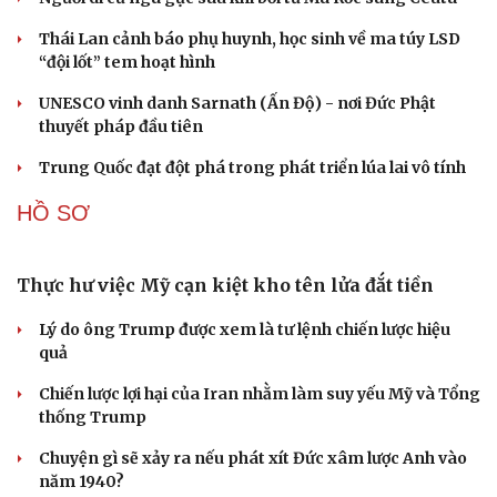
Khủng hoảng tên lửa Patriot đẩy NATO vào thế lưỡng
nan chiến lược
CUỘC SỐNG ĐÓ ĐÂY
Tòa án Israel cấm sử dụng cá sấu để canh giữ nhà
tù giam khủng bố
Người di cư ngã gục sau khi bơi từ Ma Rốc sang Ceuta
Thái Lan cảnh báo phụ huynh, học sinh về ma túy LSD
“đội lốt” tem hoạt hình
UNESCO vinh danh Sarnath (Ấn Độ) - nơi Đức Phật
thuyết pháp đầu tiên
Trung Quốc đạt đột phá trong phát triển lúa lai vô tính
HỒ SƠ