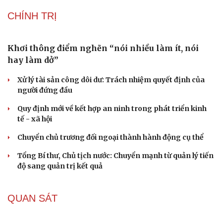
Lý do ông Trump được xem là tư lệnh chiến lược hiệu
quả
Chiến lược lợi hại của Iran nhằm làm suy yếu Mỹ và Tổng
thống Trump
Chuyện gì sẽ xảy ra nếu phát xít Đức xâm lược Anh vào
năm 1940?
Tại sao Mỹ bất ngờ ngừng ném bom Iran dù ông
Trump từng rất cả quyết?
CHÍNH TRỊ
Khơi thông điểm nghẽn “nói nhiều làm ít, nói
hay làm dở”
Xử lý tài sản công dôi dư: Trách nhiệm quyết định của
người đứng đầu
Quy định mới về kết hợp an ninh trong phát triển kinh
Cải chính