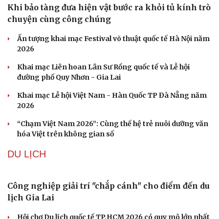
Tôi bất lực khi vợ luôn mang chuyện ở rể ra làm "vũ khí"
sau mỗi lần cãi nhau
Hoa sữa
Khúc mùa thu
VĂN HÓA
Khi bảo tàng đưa hiện vật bước ra khỏi tủ kính trò
chuyện cùng công chúng
Ấn tượng khai mạc Festival võ thuật quốc tế Hà Nội năm
Văn hóa
Giải trí
2026
Sân khấu - Điện ảnh
Nghệ sĩ
Văn học
Thời trang
Khai mạc Liên hoan Lân Sư Rồng quốc tế và Lễ hội
Âm nhạc
Sao Việt
đường phố Quy Nhơn - Gia Lai
Di sản
Khai mạc Lễ hội Việt Nam - Hàn Quốc TP Đà Nẵng năm
2026