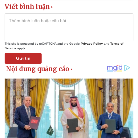
Viết bình luận
This site is protected by reCAPTCHA and the Google
Privacy Policy
and
Terms of
Service
apply.
Gửi tin