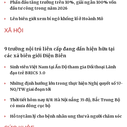
Chiến dịch “làm sạch” mã số thuế: Những trường
hợp nào bị rà soát?
Từ cây ăn quả dân dã lên chậu thành bonsai, có cây
được trả 500 triệu đồng
Thuế TP.HCM đạt hơn 58% mục tiêu thu 1 triệu tỷ đồng
Phấn đấu tăng trưởng trên 10%, giải ngân 100% vốn
đầu tư công trong năm 2026
Lên biên giới xem bí ngô khổng lồ ở Hoành Mô
XÃ HỘI
9 trường nội trú liên cấp đang dần hiện hữu tại
các xã biên giới Điện Biên