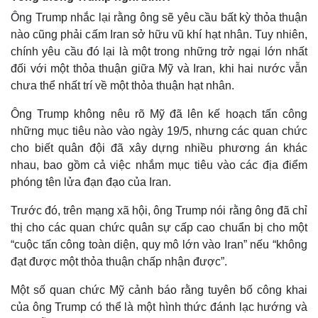
Ông Trump nhắc lại rằng ông sẽ yêu cầu bất kỳ thỏa thuận
nào cũng phải cấm Iran sở hữu vũ khí hạt nhân. Tuy nhiên,
chính yêu cầu đó lại là một trong những trở ngại lớn nhất
đối với một thỏa thuận giữa Mỹ và Iran, khi hai nước vẫn
chưa thể nhất trí về một thỏa thuận hạt nhân.
Ông Trump không nêu rõ Mỹ đã lên kế hoạch tấn công
những mục tiêu nào vào ngày 19/5, nhưng các quan chức
cho biết quân đội đã xây dựng nhiều phương án khác
nhau, bao gồm cả việc nhắm mục tiêu vào các địa điểm
phóng tên lửa đạn đạo của Iran.
Trước đó, trên mạng xã hội, ông Trump nói rằng ông đã chỉ
thị cho các quan chức quân sự cấp cao chuẩn bị cho một
“cuộc tấn công toàn diện, quy mô lớn vào Iran” nếu “không
Kinh tế
Thị trường
đạt được một thỏa thuận chấp nhận được”.
Bất động sản
Giá vàng
Khởi nghiệp
Tiêu dùng
Một số quan chức Mỹ cảnh báo rằng tuyên bố công khai
Tỷ giá
của ông Trump có thể là một hình thức đánh lạc hướng và
Chứng khoán