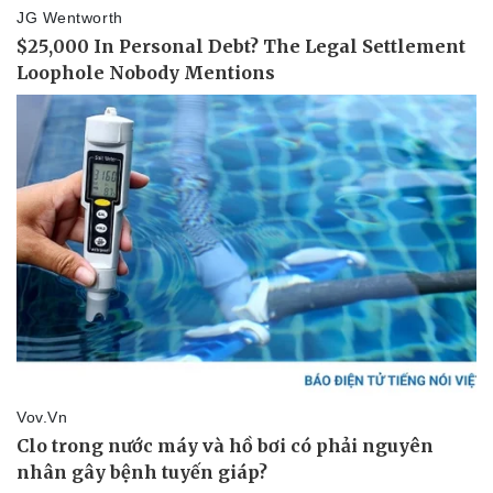
Thể thao
Ô tô - Xe máy
Bóng đá
Ô tô
Lịch thi đấu bóng đá
Xe máy
Thế giới thể thao
Tư vấn
eSports
Hậu trường