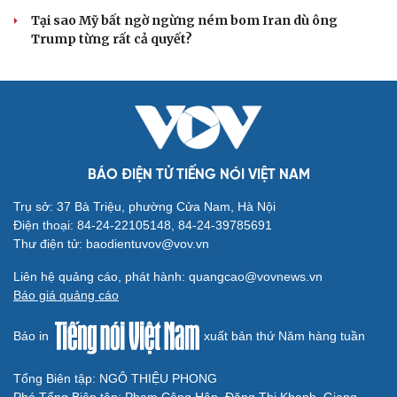
Thực hư việc Mỹ cạn kiệt kho tên lửa đắt tiền
Lý do ông Trump được xem là tư lệnh chiến lược hiệu
quả
Chiến lược lợi hại của Iran nhằm làm suy yếu Mỹ và Tổng
thống Trump
Chuyện gì sẽ xảy ra nếu phát xít Đức xâm lược Anh vào
năm 1940?
Tại sao Mỹ bất ngờ ngừng ném bom Iran dù ông
Trump từng rất cả quyết?
BÁO ĐIỆN TỬ TIẾNG NÓI VIỆT NAM
Trụ sở: 37 Bà Triệu, phường Cửa Nam, Hà Nội