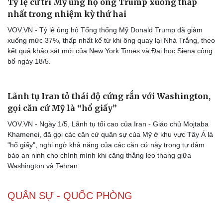
Ông Trump nói “có cơ hội rất lớn” đạt thỏa thuận
hạt nhân với Iran sau khi hoãn tấn công
VOV.VN - Tổng thống Mỹ Donald Trump ngày 19/5 cho biết khả
năng Washington và Tehran đạt được một thỏa thuận nhằm ngăn
Iran sở hữu vũ khí hạt nhân là “rất lớn”, chỉ vài giờ sau khi ông
xác nhận đã hoãn kế hoạch tấn công quân sự nhằm vào Iran để
mở đường cho đàm phán tiếp tục.
Tỷ lệ cử tri Mỹ ủng hộ ông Trump xuống thấp
nhất trong nhiệm kỳ thứ hai
VOV.VN - Tỷ lệ ủng hộ Tổng thống Mỹ Donald Trump đã giảm
xuống mức 37%, thấp nhất kể từ khi ông quay lại Nhà Trắng, theo
kết quả khảo sát mới của New York Times và Đại học Siena công
bố ngày 18/5.
Lãnh tụ Iran tỏ thái độ cứng rắn với Washington,
gọi căn cứ Mỹ là “hổ giấy”