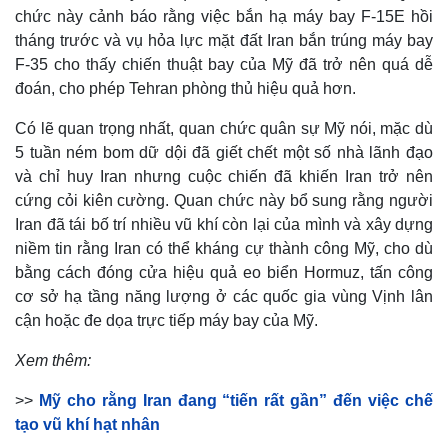
chức này cảnh báo rằng việc bắn hạ máy bay F-15E hồi
tháng trước và vụ hỏa lực mặt đất Iran bắn trúng máy bay
F-35 cho thấy chiến thuật bay của Mỹ đã trở nên quá dễ
đoán, cho phép Tehran phòng thủ hiệu quả hơn.
Có lẽ quan trọng nhất, quan chức quân sự Mỹ nói, mặc dù
5 tuần ném bom dữ dội đã giết chết một số nhà lãnh đạo
và chỉ huy Iran nhưng cuộc chiến đã khiến Iran trở nên
cứng cỏi kiên cường. Quan chức này bổ sung rằng người
Iran đã tái bố trí nhiều vũ khí còn lại của mình và xây dựng
niềm tin rằng Iran có thể kháng cự thành công Mỹ, cho dù
bằng cách đóng cửa hiệu quả eo biển Hormuz, tấn công
cơ sở hạ tầng năng lượng ở các quốc gia vùng Vịnh lân
cận hoặc đe dọa trực tiếp máy bay của Mỹ.
Xem thêm:
>>
Mỹ cho rằng Iran đang “tiến rất gần” đến việc chế
tạo vũ khí hạt nhân
Pháp luật
Quân sự - Quốc phòng