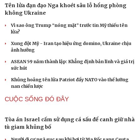
tế - xã hội
Chuyển chủ trương đối ngoại thành hành động cụ thể
Tổng Bí thư, Chủ tịch nước: Chuyển mạnh từ quản lý tiến
độ sang quản trị kết quả
QUAN SÁT
Tên lửa đạn đạo Nga khoét sâu lỗ hổng phòng
không Ukraine
Vì sao ông Trump “nóng mặt” trước tin Mỹ thiếu tên
lửa?
Xung đột Mỹ - Iran tạo hiệu ứng domino, Ukraine chịu
ảnh hưởng
ASEAN 59 năm thành lập: Khẳng định bản lĩnh và giá trị
sức hút