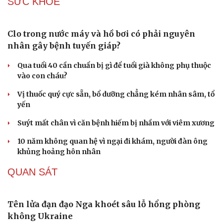
Sinh viên Việt Nam tại Ấn Độ tham gia Đối thoại Lãnh
đạo trẻ BRICS 3.0
Những định hướng lớn trong thực hiện Nghị quyết số 57-
NQ/TW giai đoạn tới
Thời tiết hôm nay 8/8: Hà Nội nắng 35 độ, Bắc Trung Bộ
có mưa dông cục bộ
Hỗ trợ tâm lý cho bệnh nhân ung thư và người chăm sóc
SỨC KHỎE
Clo trong nước máy và hồ bơi có phải nguyên
nhân gây bệnh tuyến giáp?
Qua tuổi 40 cần chuẩn bị gì để tuổi già không phụ thuộc
Du lịch
Podcast
vào con cháu?
Tư vấn
Câu chuyện thời sự
Săn Tour
Đọc truyện đêm khuya
Vị thuốc quý cực sẵn, bổ dưỡng chẳng kém nhân sâm, tổ
check-in
Cửa sổ tình yêu
yến
Kể chuyện cho bé