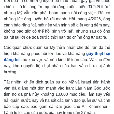
Kết quả là có những tuyên bố mâu thuẫn gay gắt về cuộc
chiến - có lúc ông Trump nói rằng cuộc chiến đã “kết thúc”
nhưng Mỹ vẫn cần phải hoàn thành nốt công việc. Rồi có
những lúc ông tuyên bố rất mạnh .Hồi tháng 4/2026, ông
cảnh báo rằng “cả một nền văn minh sẽ diệt vong đêm nay,
không bao giờ có thể hồi sinh trở lại”, nhưng sau đó ông
đã rút lại lời đe dọa trước thời hạn do chính ông tự đặt ra.
Các quan chức quân sự Mỹ thừa nhận chế độ Iran đã thể
hiện khả năng phục hồi lớn lao và khả năng
gây thiệt hại
đáng kể
cho khu vực và nền kinh tế toàn cầu. Và cho đến
nay, kho nguyên liệu hạt nhân của Iran vẫn chưa bị ảnh
hưởng.
Thế giới
Multimedia
Quan sát
Video
Tất nhiên, chiến dịch quân sự do Mỹ và Israel tiến hành
Cuộc sống đó đây
Ảnh
vẫn đã giáng một đòn mạnh vào Iran: Lầu Năm Góc ước
Hồ sơ
E-Magazine
tính họ đã phá hủy khoảng 13.000 mục tiêu, làm suy yếu
Infographic
hải quân nước này và hạ sát các lãnh đạo quân sự và tình
báo cấp cao, bao gồm cả Đại giáo chủ Ali Khamenei -
Lãnh tụ tối cao của quốc gia này trong gần 37 năm.