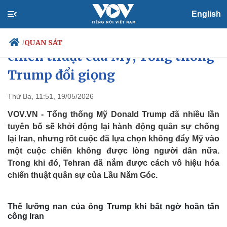
English
Iran nắm rõ cách vô hiệu hóa
QUAN SÁT
/
chiến thuật của Mỹ, Tổng thống
Trump đổi giọng
Chính trị
Xã hội
Thứ Ba, 11:51, 19/05/2026
Đảng
Tin 24h
VOV.VN - Tổng thống Mỹ Donald Trump đã nhiều lần
Tổ chức nhân sự
Dự báo thời tiết
tuyên bố sẽ khởi động lại hành động quân sự chống
Quốc hội
Giáo dục
lại Iran, nhưng rốt cuộc đã lựa chọn không đẩy Mỹ vào
Nhận diện sự thật
Dấu ấn VOV
một cuộc chiến không được lòng người dân nữa.
Việc làm
Biển đảo
Trong khi đó, Tehran đã nắm được cách vô hiệu hóa
chiến thuật quân sự của Lầu Năm Góc.
Thế lưỡng nan của ông Trump khi bất ngờ hoãn tấn
công Iran