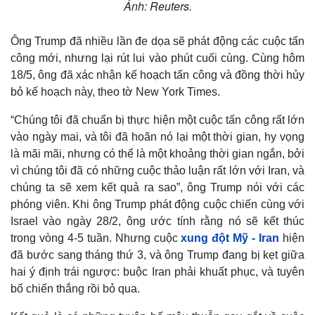
Ảnh: Reuters.
Ông Trump đã nhiều lần đe dọa sẽ phát động các cuộc tấn
công mới, nhưng lại rút lui vào phút cuối cùng. Cùng hôm
18/5, ông đã xác nhận kế hoạch tấn công và đồng thời hủy
bỏ kế hoạch này, theo tờ New York Times.
“Chúng tôi đã chuẩn bị thực hiện một cuộc tấn công rất lớn
vào ngày mai, và tôi đã hoãn nó lại một thời gian, hy vọng
là mãi mãi, nhưng có thể là một khoảng thời gian ngắn, bởi
vì chúng tôi đã có những cuộc thảo luận rất lớn với Iran, và
chúng ta sẽ xem kết quả ra sao”, ông Trump nói với các
phóng viên. Khi ông Trump phát động cuộc chiến cùng với
Israel vào ngày 28/2, ông ước tính rằng nó sẽ kết thúc
trong vòng 4-5 tuần. Nhưng cuộc
xung đột Mỹ - Iran
hiện
đã bước sang tháng thứ 3, và ông Trump đang bị kẹt giữa
hai ý định trái ngược: buộc Iran phải khuất phục, và tuyên
bố chiến thắng rồi bỏ qua.