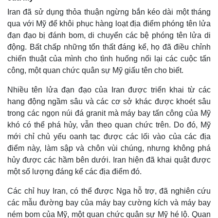
Iran đã sử dụng thỏa thuận ngừng bắn kéo dài một tháng
qua với Mỹ để khôi phục hàng loạt địa điểm phóng tên lửa
đạn đạo bị đánh bom, di chuyển các bệ phóng tên lửa di
động. Bất chấp những tổn thất đáng kể, họ đã điều chỉnh
chiến thuật của mình cho tình huống nối lại các cuộc tấn
công, một quan chức quân sự Mỹ giấu tên cho biết.
Nhiều tên lửa đạn đạo của Iran được triển khai từ các
hang động ngầm sâu và các cơ sở khác được khoét sâu
trong các ngọn núi đá granit mà máy bay tấn công của Mỹ
khó có thể phá hủy, vẫn theo quan chức trên. Do đó, Mỹ
mới chỉ chủ yếu oanh tạc được các lối vào của các địa
điểm này, làm sập và chôn vùi chúng, nhưng không phá
hủy được các hầm bên dưới. Iran hiện đã khai quật được
một số lượng đáng kể các địa điểm đó.
Các chỉ huy Iran, có thể được Nga hỗ trợ, đã nghiên cứu
các mẫu đường bay của máy bay cường kích và máy bay
ném bom của Mỹ, một quan chức quân sự Mỹ hé lộ. Quan