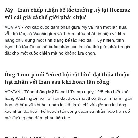
60 ngày xung đột giữa Mỹ và Israel với Iran - hậu
quả và thách thức nặng nề
VOV.VN - Sau 60 ngày kể từ khi cuộc chiến của Mỹ và Israel
chống Iran bắt đầu, các cuộc đàm phán hòa bình vẫn bế tắc và
thế giới đang chuẩn bị cho những khó khăn kinh tế khủng khiếp
hơn nữa. Mỹ đang chiến thắng hay sa lầy tại Iran?
Mỹ - Iran chấp nhận bế tắc trường kỳ tại Hormuz
với cái giá cả thế giới phải chịu?
VOV.VN - Với các cuộc đàm phán giữa Mỹ và Iran một lần nữa
vẫn bế tắc, cả Washington và Tehran đều phát tín hiệu về khả
năng chịu đựng một tình trạng bế tắc kéo dài. Tuy nhiên, tình
trạng bế tắc đó có thể buộc phần còn lại của thế giới phải trả giá
đắt cho một cuộc chiến mà họ không lựa chọn.