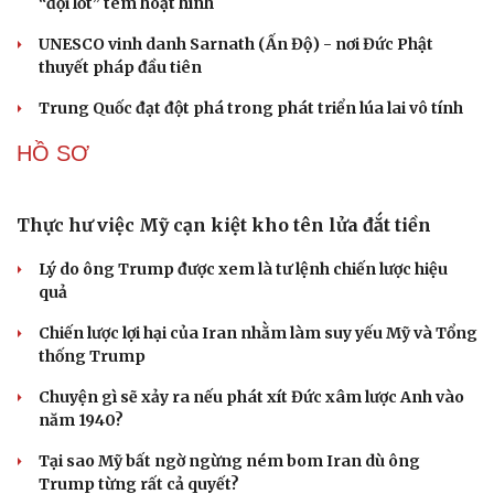
CUỘC SỐNG ĐÓ ĐÂY
Tòa án Israel cấm sử dụng cá sấu để canh giữ nhà
tù giam khủng bố
Người di cư ngã gục sau khi bơi từ Ma Rốc sang Ceuta
Thái Lan cảnh báo phụ huynh, học sinh về ma túy LSD
“đội lốt” tem hoạt hình
UNESCO vinh danh Sarnath (Ấn Độ) - nơi Đức Phật
thuyết pháp đầu tiên
Trung Quốc đạt đột phá trong phát triển lúa lai vô tính
HỒ SƠ
Thực hư việc Mỹ cạn kiệt kho tên lửa đắt tiền