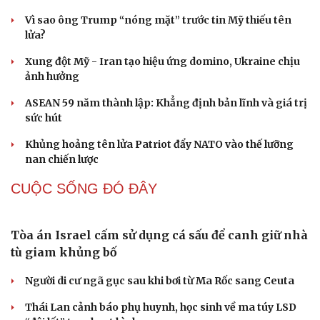
Suýt mất chân vì căn bệnh hiếm bị nhầm với viêm xương
Hạt giống tâm hồn
10 năm không quan hệ vì ngại đi khám, người đàn ông
khủng hoảng hôn nhân
QUAN SÁT
Tên lửa đạn đạo Nga khoét sâu lỗ hổng phòng
không Ukraine
Vì sao ông Trump “nóng mặt” trước tin Mỹ thiếu tên
lửa?
Xung đột Mỹ - Iran tạo hiệu ứng domino, Ukraine chịu
ảnh hưởng
ASEAN 59 năm thành lập: Khẳng định bản lĩnh và giá trị
sức hút
Khủng hoảng tên lửa Patriot đẩy NATO vào thế lưỡng
nan chiến lược