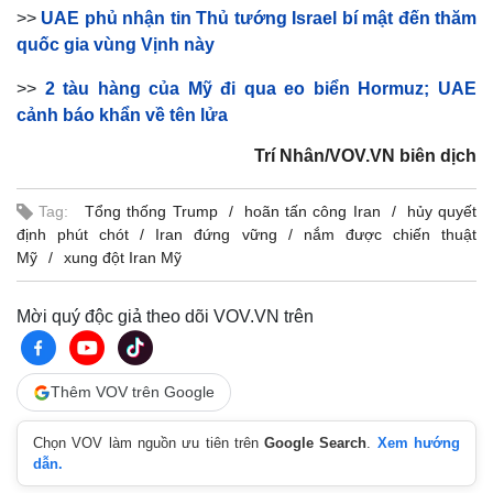
Vụ án
Vũ khí
>>
UAE phủ nhận tin Thủ tướng Israel bí mật đến thăm
Tin nóng
Việt Nam
quốc gia vùng Vịnh này
Tư vấn luật
Phân tích
>>
2 tàu hàng của Mỹ đi qua eo biển Hormuz; UAE
cảnh báo khẩn về tên lửa
Trí Nhân/VOV.VN biên dịch
Tag:
Tổng thống Trump
hoãn tấn công Iran
hủy quyết
định phút chót
Iran đứng vững
nắm được chiến thuật
Mỹ
xung đột Iran Mỹ
Mời quý độc giả theo dõi VOV.VN trên
Thêm VOV trên Google
Chọn VOV làm nguồn ưu tiên trên
Google Search
.
Xem hướng
dẫn.