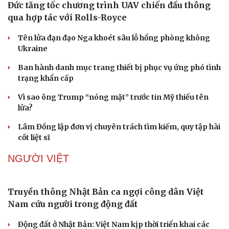
VOV.VN - Ngày 1/5, Lãnh tụ tối cao của Iran - Giáo chủ Mojtaba
Khamenei, đã gọi các căn cứ quân sự của Mỹ ở khu vực Tây Á là
"hổ giấy", nghi ngờ khả năng của các căn cứ này trong tự đảm
bảo an ninh cho chính mình khi căng thẳng leo thang giữa
Washington và Tehran.
Sức khỏe
Đời sống
QUÂN SỰ - QUỐC PHÒNG
Dinh dưỡng - món ngon
Nhà đẹp
Cây thuốc
Blog
Sản phụ khoa
Tình yêu - Gia đình
Đức tăng tốc chương trình UAV chiến đấu thông
Nhi khoa
qua hợp tác với Rolls-Royce
Nam khoa
Làm đẹp - giảm cân
Tên lửa đạn đạo Nga khoét sâu lỗ hổng phòng không
Phòng mạch online
Ukraine
Ăn sạch sống khỏe
Ban hành danh mục trang thiết bị phục vụ ứng phó tình
trạng khẩn cấp
Vì sao ông Trump “nóng mặt” trước tin Mỹ thiếu tên
lửa?