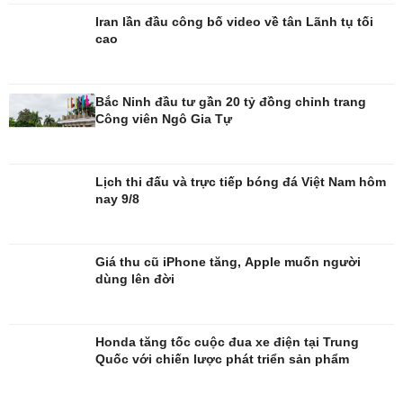
Đời sống
Văn hóa
Iran lần đầu công bố video về tân Lãnh tụ tối
cao
Nhà đẹp
Sân khấu - Điện ảnh
Tình yêu - Gia đình
Văn học
Blog
Âm nhạc
Di sản
Bắc Ninh đầu tư gần 20 tỷ đồng chỉnh trang
Công viên Ngô Gia Tự
Lịch thi đấu và trực tiếp bóng đá Việt Nam hôm
nay 9/8
Giá thu cũ iPhone tăng, Apple muốn người
dùng lên đời
Honda tăng tốc cuộc đua xe điện tại Trung
Quốc với chiến lược phát triển sản phẩm