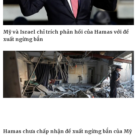
Mỹ và Israel chỉ trích phản hồi của Hamas với đề
xuất ngừng bắn
Công nghệ
Sức khỏe
Sành điệu
Dinh dưỡng - món ngon
Tin Công nghệ
Cây thuốc
Trải nghiệm
Sản phụ khoa
Chuyển đổi số
Nhi khoa
Hamas chưa chấp nhận đề xuất ngừng bắn của Mỹ
Nam khoa
Làm đẹp - giảm cân