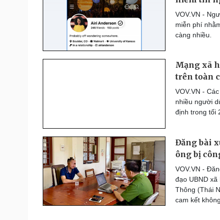
Thế giới thể thao
VOV.VN - Ngườ
Lịch thi đấu bóng đá
miễn phí nhằm 
eSports
càng nhiều.
Hậu trường
Mạng xã hộ
Đời sống
Văn hóa
trên toàn 
Nhà đẹp
Sân khấu - Điện ảnh
Blog
Văn học
VOV.VN - Các 
Tình yêu - Gia đình
Âm nhạc
nhiều người d
Di sản
định trong tối 
Đăng bài x
ông bị côn
VOV.VN - Đăng
đạo UBND xã l
Thông (Thái N
cam kết không