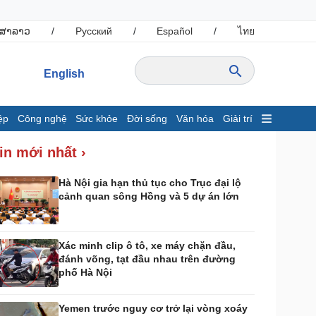
ສາລາວ
/
Русский
/
Español
/
ไทย
English
ệp
Công nghệ
Sức khỏe
Đời sống
Văn hóa
Giải trí
inh tế
Thị trường
in mới nhất ›
ất động sản
Tiêu dùng
hởi nghiệp
Giá vàng
Hà Nội gia hạn thủ tục cho Trục đại lộ
cảnh quan sông Hồng và 5 dự án lớn
Tỷ giá
Chứng khoán
Xổ số 3 miền
Giá cà phê
Xác minh clip ô tô, xe máy chặn đầu,
đánh võng, tạt đầu nhau trên đường
ông nghệ
Sức khỏe
phố Hà Nội
Sành điệu
Dinh dưỡng - món ngon
Tin Công nghệ
Cây thuốc
Yemen trước nguy cơ trở lại vòng xoáy
rải nghiệm
Sản phụ khoa