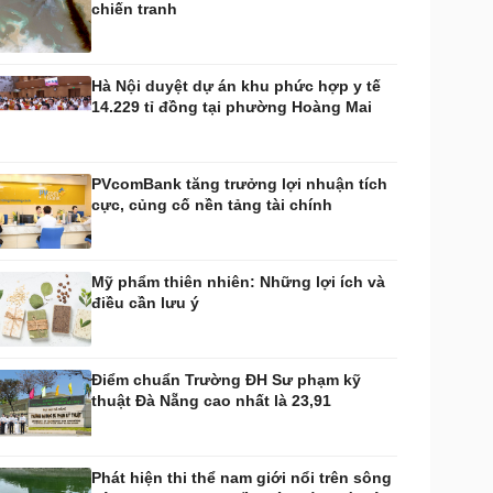
chiến tranh
huyển đổi số
Nhi khoa
Nam khoa
Làm đẹp - giảm cân
Hà Nội duyệt dự án khu phức hợp y tế
Phòng mạch online
14.229 tỉ đồng tại phường Hoàng Mai
Ăn sạch sống khỏe
uân sự - Quốc phòng
ũ khí
PVcomBank tăng trưởng lợi nhuận tích
Việt Nam
cực, củng cố nền tảng tài chính
hân tích
Mỹ phẩm thiên nhiên: Những lợi ích và
điều cần lưu ý
Điểm chuẩn Trường ĐH Sư phạm kỹ
thuật Đà Nẵng cao nhất là 23,91
Phát hiện thi thể nam giới nổi trên sông