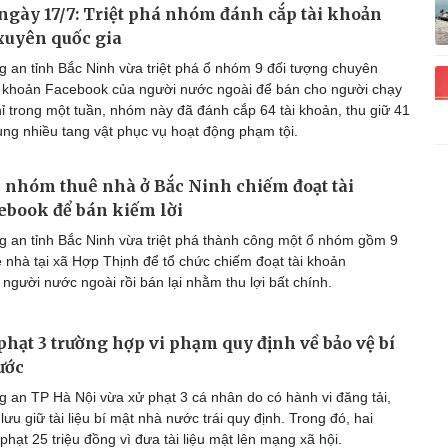
gày 17/7: Triệt phá nhóm đánh cắp tài khoản
xuyên quốc gia
 an tỉnh Bắc Ninh vừa triệt phá ổ nhóm 9 đối tượng chuyên
i khoản Facebook của người nước ngoài để bán cho người chạy
ỉ trong một tuần, nhóm này đã đánh cắp 64 tài khoản, thu giữ 41
ùng nhiều tang vật phục vụ hoạt động phạm tội.
ổ nhóm thuê nhà ở Bắc Ninh chiếm đoạt tài
ebook để bán kiếm lời
 an tỉnh Bắc Ninh vừa triệt phá thành công một ổ nhóm gồm 9
ê nhà tại xã Hợp Thịnh để tổ chức chiếm đoạt tài khoản
người nước ngoài rồi bán lại nhằm thu lợi bất chính.
phạt 3 trường hợp vi phạm quy định về bảo vệ bí
ước
 an TP Hà Nội vừa xử phạt 3 cá nhân do có hành vi đăng tải,
lưu giữ tài liệu bí mật nhà nước trái quy định. Trong đó, hai
phạt 25 triệu đồng vì đưa tài liệu mật lên mạng xã hội.