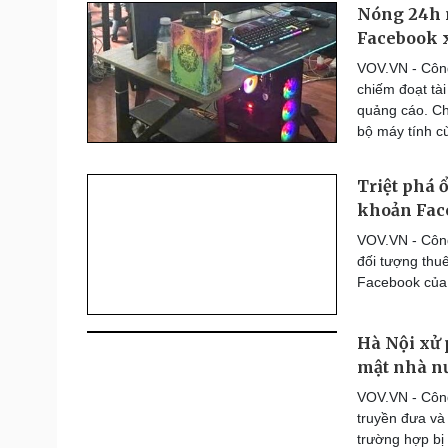
Nóng 24h n
Facebook 
VOV.VN - Công
chiếm đoạt tà
quảng cáo. Ch
bộ máy tính c
Triệt phá 
khoản Fac
VOV.VN - Công
đối tượng thu
Facebook của 
Hà Nội xử 
mật nhà n
VOV.VN - Công
truyền đưa và 
trường hợp bị 