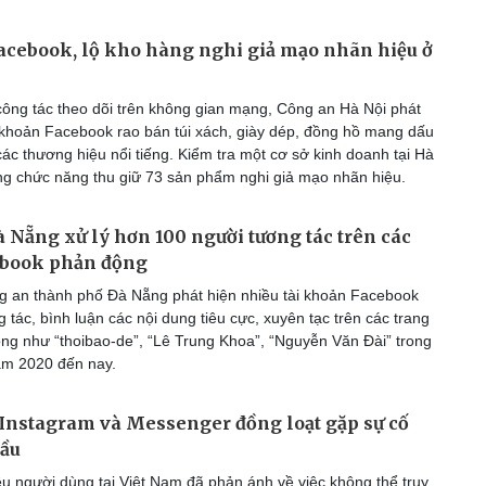
acebook, lộ kho hàng nghi giả mạo nhãn hiệu ở
ông tác theo dõi trên không gian mạng, Công an Hà Nội phát
i khoản Facebook rao bán túi xách, giày dép, đồng hồ mang dấu
ác thương hiệu nổi tiếng. Kiểm tra một cơ sở kinh doanh tại Hà
ng chức năng thu giữ 73 sản phẩm nghi giả mạo nhãn hiệu.
 Nẵng xử lý hơn 100 người tương tác trên các
ebook phản động
 an thành phố Đà Nẵng phát hiện nhiều tài khoản Facebook
 tác, bình luận các nội dung tiêu cực, xuyên tạc trên các trang
g như “thoibao-de”, “Lê Trung Khoa”, “Nguyễn Văn Đài” trong
năm 2020 đến nay.
Instagram và Messenger đồng loạt gặp sự cố
cầu
u người dùng tại Việt Nam đã phản ánh về việc không thể truy