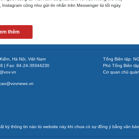
 Instagram cũng như gửi tin nhắn trên Messenger từ tối ngày
em thêm
 Kiếm, Hà Nội, Việt Nam
Tổng Biên tập: 
48 | Fax: 84-24-39344230
Phó Tổng Biên tậ
v@vov.vn
Cơ quan chủ quả
gcao@vovnews.vn
ất kỳ thông tin nào từ website này khi chưa có sự đồng ý bằng văn b