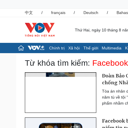
中文
/
français
/
Deutsch
/
Bahas
Thứ Hai, ngày 10 tháng 8 n
Chính trị
Xã hội
Thế giới
Multimedia
K
Chính trị
Xã hội
Từ khóa tìm kiếm:
Facebook
Đảng
Tin 24h
Tổ chức nhân sự
Dự báo thời tiết
Đoàn Bảo C
Quốc hội
Giáo dục
chống Nhà
Nhận diện sự thật
Dấu ấn VOV
Tòa án nhân d
Việc làm
năm tù về tội “
Biển đảo
phẩm nhằm ch
Pháp luật
Thể thao
Vụ án
Pickleball
Facebook b
Tin nóng
Bóng đá Việt Nam
Tư vấn luật
Bóng đá quốc tế
niềm tin n