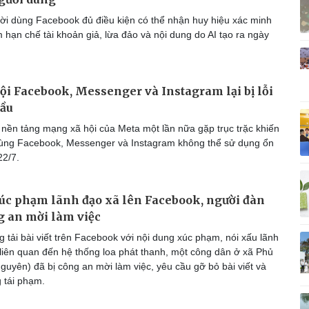
Vì cộng đồng
C
i dùng Facebook đủ điều kiện có thể nhận huy hiệu xác minh
hạn chế tài khoản giả, lừa đảo và nội dung do AI tạo ra ngày
i Facebook, Messenger và Instagram lại bị lỗi
Giải trí
Du lịch
Q
cầu
Nghệ sĩ
Tư vấn
V
Thời trang
Săn Tour
nền tảng mạng xã hội của Meta một lần nữa gặp trục trặc khiến
Sao Việt
check-in
P
ùng Facebook, Messenger và Instagram không thể sử dụng ổn
22/7.
úc phạm lãnh đạo xã lên Facebook, người đàn
g an mời làm việc
 tải bài viết trên Facebook với nội dung xúc phạm, nói xấu lãnh
iên quan đến hệ thống loa phát thanh, một công dân ở xã Phủ
guyên) đã bị công an mời làm việc, yêu cầu gỡ bỏ bài viết và
 tái phạm.