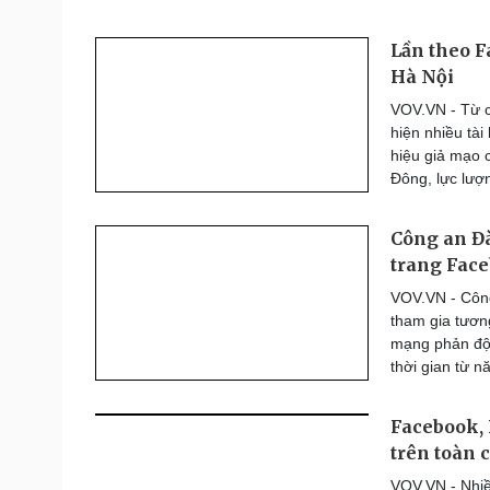
Lần theo F
Hà Nội
VOV.VN - Từ c
hiện nhiều tà
hiệu giả mạo c
Đông, lực lượ
Công an Đà
trang Fac
VOV.VN - Công
tham gia tương
mạng phản độn
thời gian từ 
Facebook, 
trên toàn 
VOV.VN - Nhiề