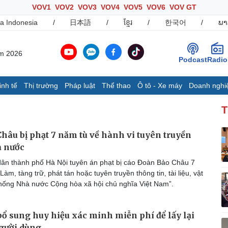
VOV1
VOV2
VOV3
VOV4
VOV5
VOV6
VOV GT
a Indonesia
/
日本語
/
ខ្មែរ
/
한국어
/
ພາ
ăm 2026
Podcast
Radio
inh tế
Thị trường
Pháp luật
Thể thao
Ô tô - Xe máy
Doanh nghi
Thế giới
Multimedia
K
T
Quan sát
Ảnh
B
Cuộc sống đó đây
Video
K
hâu bị phạt 7 năm tù về hành vi tuyên truyền
Hồ sơ
E-Magazine
 nước
Infographic
ân thành phố Hà Nội tuyên án phạt bị cáo Đoàn Bảo Châu 7
Làm, tàng trữ, phát tán hoặc tuyên truyền thông tin, tài liệu, vật
ống Nhà nước Cộng hòa xã hội chủ nghĩa Việt Nam”.
Ô tô - Xe máy
Doanh nghiệp
C
Ô tô
Thông tin doanh nghiệp
ổ sung huy hiệu xác minh miễn phí để lấy lại
Xe máy
Doanh nghiệp 24h
Tư vấn
Doanh nhân
T
gười dùng