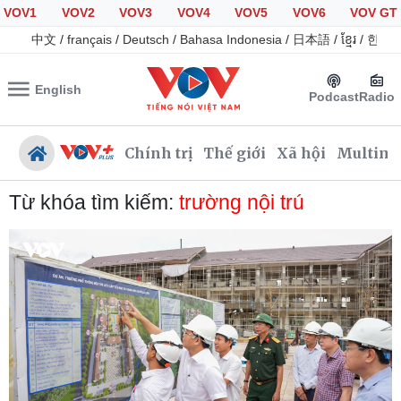
VOV1
VOV2
VOV3
VOV4
VOV5
VOV6
VOV GT
中文
/
français
/
Deutsch
/
Bahasa Indonesia
/
日本語
/
ខ្មែរ
/
한국
English
Podcast
Radio
Chính trị
Thế giới
Xã hội
Multime
Từ khóa tìm kiếm:
trường nội trú
Chính trị
Xã hội
Đảng
Tin 24h
Tổ chức nhân sự
Giáo dục
Quốc hội
Dự báo thời tiết
Nhận diện sự thật
Dấu ấn VOV
Việc làm
Biển đảo