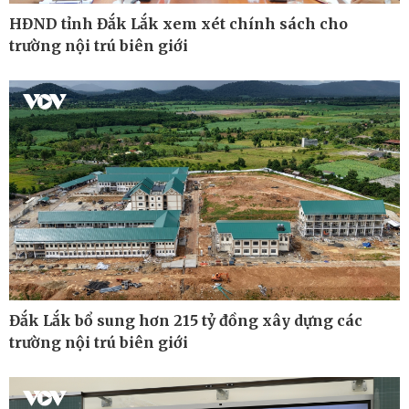
HĐND tỉnh Đắk Lắk xem xét chính sách cho
trường nội trú biên giới
Pháp luật
Thể thao
Vụ án
Pickleball
Tin nóng
Bóng đá quốc tế
Tư vấn luật
Bóng đá Việt Nam
Thế giới thể thao
Lịch thi đấu bóng đá
eSports
Hậu trường
Đắk Lắk bổ sung hơn 215 tỷ đồng xây dựng các
trường nội trú biên giới