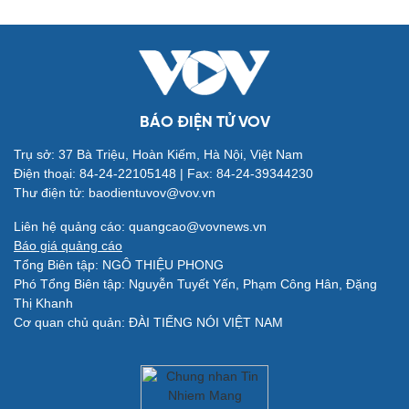
Quân sự - Quốc phòng
Vũ khí
Việt Nam
Phân tích
BÁO ĐIỆN TỬ VOV
Trụ sở: 37 Bà Triệu, Hoàn Kiếm, Hà Nội, Việt Nam
Điện thoại: 84-24-22105148 | Fax: 84-24-39344230
Thư điện tử: baodientuvov@vov.vn
Liên hệ quảng cáo: quangcao@vovnews.vn
Báo giá quảng cáo
Tổng Biên tập: NGÔ THIỆU PHONG
Phó Tổng Biên tập: Nguyễn Tuyết Yến, Phạm Công Hân, Đặng
Thị Khanh
Cơ quan chủ quản: ĐÀI TIẾNG NÓI VIỆT NAM