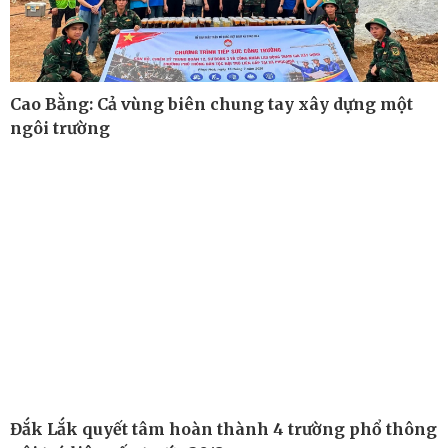
Cao Bằng: Cả vùng biên chung tay xây dựng một
ngôi trường
Công nghệ
Sức khỏe
Sành điệu
Dinh dưỡng - món ngon
Tin Công nghệ
Cây thuốc
Trải nghiệm
Sản phụ khoa
Chuyển đổi số
Nhi khoa
Nam khoa
Làm đẹp - giảm cân
Phòng mạch online
Ăn sạch sống khỏe
Đắk Lắk quyết tâm hoàn thành 4 trường phổ thông