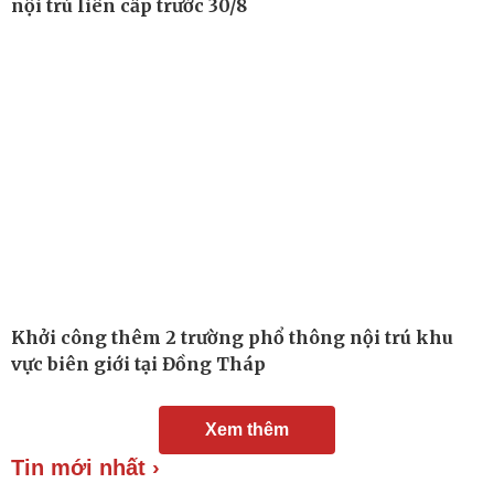
nội trú liên cấp trước 30/8
Khởi công thêm 2 trường phổ thông nội trú khu
vực biên giới tại Đồng Tháp
Đời sống
Văn hóa
Xem thêm
Nhà đẹp
Sân khấu - Điện ảnh
Tình yêu - Gia đình
Văn học
Tin mới nhất ›
Blog
Âm nhạc