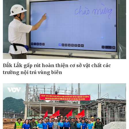
Ô tô - Xe máy
Doanh nghiệp
Ô tô
Thông tin doanh nghiệp
Xe máy
Doanh nghiệp 24h
Đắk Lắk gấp rút hoàn thiện cơ sở vật chất các
Tư vấn
Doanh nhân
trường nội trú vùng biên
Vì cộng đồng