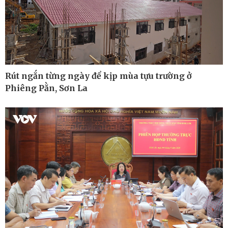
Bất động sản
Giá vàng
Khởi nghiệp
Tiêu dùng
Tỷ giá
Chứng khoán
Giá cà phê
Rút ngắn từng ngày để kịp mùa tựu trường ở
Phiêng Pằn, Sơn La