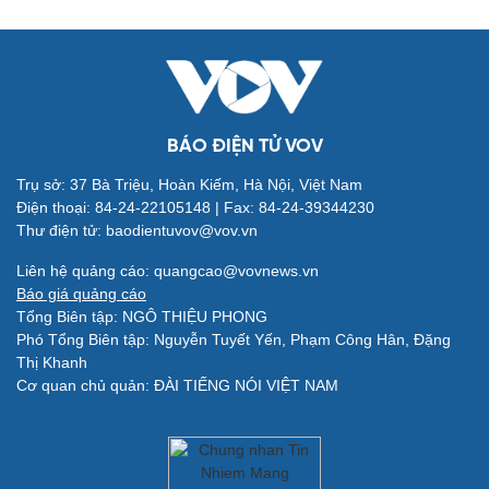
BÁO ĐIỆN TỬ VOV
Trụ sở: 37 Bà Triệu, Hoàn Kiếm, Hà Nội, Việt Nam
Điện thoại: 84-24-22105148 | Fax: 84-24-39344230
Thư điện tử: baodientuvov@vov.vn
Quân sự - Quốc phòng
Vũ khí
Liên hệ quảng cáo: quangcao@vovnews.vn
Việt Nam
Báo giá quảng cáo
Phân tích
Tổng Biên tập: NGÔ THIỆU PHONG
Phó Tổng Biên tập: Nguyễn Tuyết Yến, Phạm Công Hân, Đặng
Thị Khanh
Cơ quan chủ quản: ĐÀI TIẾNG NÓI VIỆT NAM