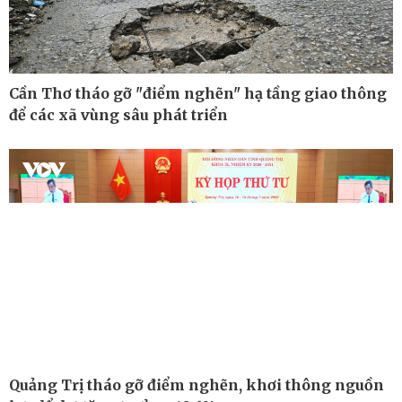
Cần Thơ tháo gỡ "điểm nghẽn" hạ tầng giao thông
để các xã vùng sâu phát triển
Công nghệ
Sức khỏe
Sành điệu
Dinh dưỡng - món ngon
Tin Công nghệ
Cây thuốc
Quảng Trị tháo gỡ điểm nghẽn, khơi thông nguồn
Trải nghiệm
Sản phụ khoa