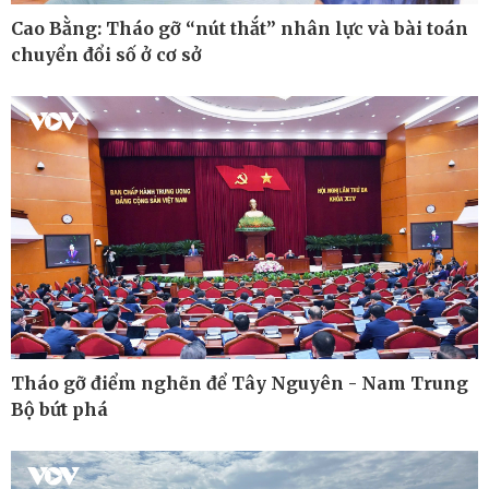
Cao Bằng: Tháo gỡ “nút thắt” nhân lực và bài toán
chuyển đổi số ở cơ sở
Pháp luật
Thể thao
Vụ án
Pickleball
Tin nóng
Bóng đá quốc tế
Tư vấn luật
Bóng đá Việt Nam
Thế giới thể thao
Lịch thi đấu bóng đá
eSports
Hậu trường
Tháo gỡ điểm nghẽn để Tây Nguyên - Nam Trung
Bộ bứt phá