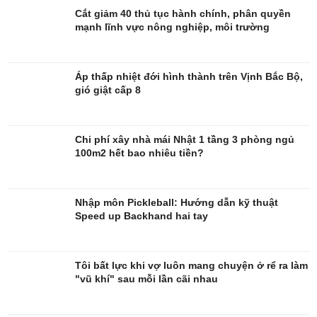
Cắt giảm 40 thủ tục hành chính, phân quyền
mạnh lĩnh vực nông nghiệp, môi trường
Đời sống
Văn hóa
Nhà đẹp
Sân khấu - Điện ảnh
Áp thấp nhiệt đới hình thành trên Vịnh Bắc Bộ,
Tình yêu - Gia đình
Văn học
gió giật cấp 8
Blog
Âm nhạc
Di sản
Chi phí xây nhà mái Nhật 1 tầng 3 phòng ngủ
100m2 hết bao nhiêu tiền?
Nhập môn Pickleball: Hướng dẫn kỹ thuật
Speed up Backhand hai tay
Tôi bất lực khi vợ luôn mang chuyện ở rể ra làm
"vũ khí" sau mỗi lần cãi nhau