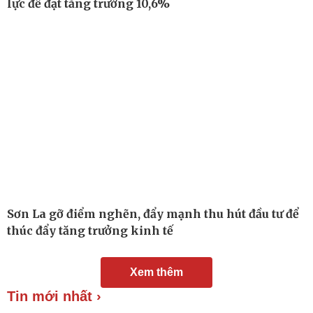
lực để đạt tăng trưởng 10,6%
Chuyển đổi số
Nhi khoa
Nam khoa
Làm đẹp - giảm cân
Phòng mạch online
Ăn sạch sống khỏe
Sơn La gỡ điểm nghẽn, đẩy mạnh thu hút đầu tư để
thúc đẩy tăng trưởng kinh tế
Xem thêm
Tin mới nhất ›