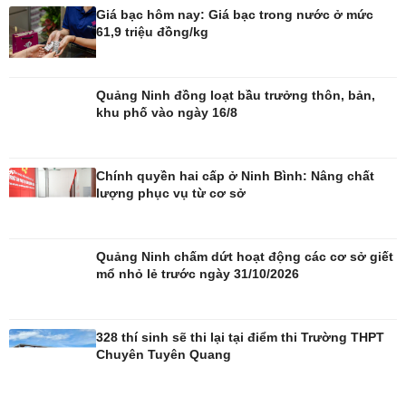
Giá bạc hôm nay: Giá bạc trong nước ở mức
61,9 triệu đồng/kg
Quảng Ninh đồng loạt bầu trưởng thôn, bản,
khu phố vào ngày 16/8
Giải trí
Du lịch
Nghệ sĩ
Tư vấn
Chính quyền hai cấp ở Ninh Bình: Nâng chất
Thời trang
Săn Tour
lượng phục vụ từ cơ sở
Sao Việt
check-in
Quảng Ninh chấm dứt hoạt động các cơ sở giết
mổ nhỏ lẻ trước ngày 31/10/2026
328 thí sinh sẽ thi lại tại điểm thi Trường THPT
Chuyên Tuyên Quang