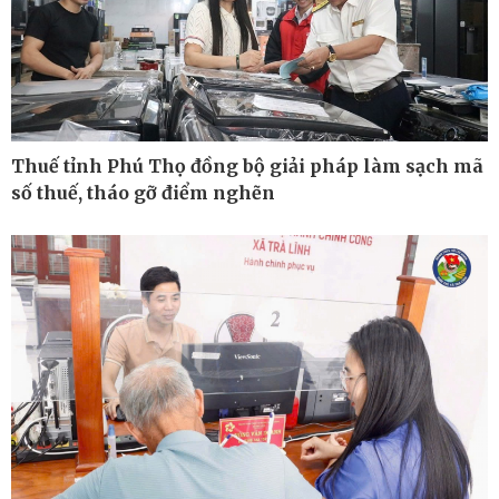
Kinh tế
Thị trường
Bất động sản
Giá vàng
Khởi nghiệp
Tiêu dùng
Tỷ giá
Chứng khoán
Thuế tỉnh Phú Thọ đồng bộ giải pháp làm sạch mã
Giá cà phê
số thuế, tháo gỡ điểm nghẽn