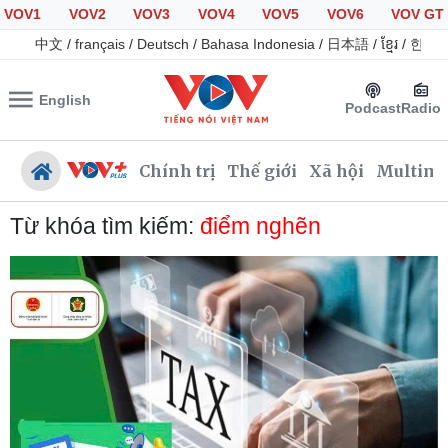
VOV1
VOV2
VOV3
VOV4
VOV5
VOV6
VOV GT
中文
/
français
/
Deutsch
/
Bahasa Indonesia
/
日本語
/
ខ្មែរ
/
한국
English
Podcast
Radio
Chính trị
Thế giới
Xã hội
Multime
Từ khóa tìm kiếm:
điểm nghẽn
Chính trị
Xã hội
Đảng
Tin 24h
Tổ chức nhân sự
Giáo dục
Quốc hội
Dự báo thời tiết
Nhận diện sự thật
Dấu ấn VOV
Việc làm
Biển đảo