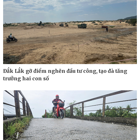
Đắk Lắk gỡ điểm nghẽn đầu tư công, tạo đà tăng
trưởng hai con số
Ô tô - Xe máy
Doanh nghiệp
Ô tô
Thông tin doanh nghiệp
Xe máy
Doanh nghiệp 24h
Tư vấn
Doanh nhân
Vì cộng đồng