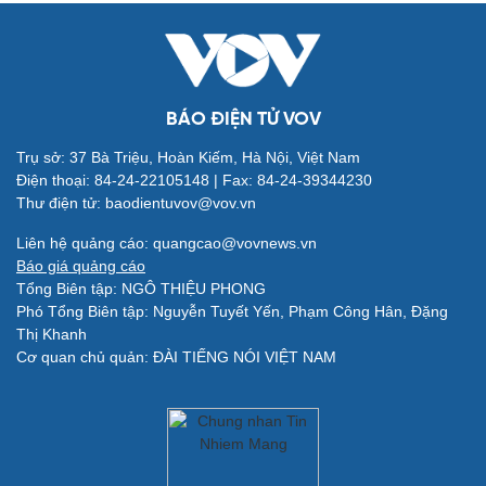
BÁO ĐIỆN TỬ VOV
Trụ sở: 37 Bà Triệu, Hoàn Kiếm, Hà Nội, Việt Nam
Điện thoại: 84-24-22105148 | Fax: 84-24-39344230
Thư điện tử: baodientuvov@vov.vn
Quân sự - Quốc phòng
Vũ khí
Liên hệ quảng cáo: quangcao@vovnews.vn
Việt Nam
Báo giá quảng cáo
Phân tích
Tổng Biên tập: NGÔ THIỆU PHONG
Phó Tổng Biên tập: Nguyễn Tuyết Yến, Phạm Công Hân, Đặng
Thị Khanh
Cơ quan chủ quản: ĐÀI TIẾNG NÓI VIỆT NAM