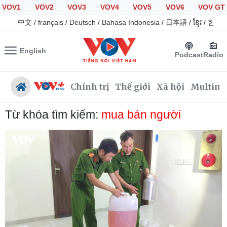
VOV1
VOV2
VOV3
VOV4
VOV5
VOV6
VOV GT
中文
/
français
/
Deutsch
/
Bahasa Indonesia
/
日本語
/
ខ្មែរ
/
한국
English
Podcast
Radio
Chính trị
Thế giới
Xã hội
Multime
Từ khóa tìm kiếm:
mua bán người
Chính trị
Xã hội
Đảng
Tin 24h
Tổ chức nhân sự
Dự báo thời tiết
Quốc hội
Giáo dục
Nhận diện sự thật
Dấu ấn VOV
Việc làm
Biển đảo