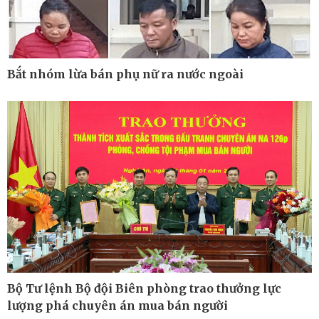
Bắt nhóm lừa bán phụ nữ ra nước ngoài
Công nghệ
Sức khỏe
Sành điệu
Dinh dưỡng - món ngon
Bộ Tư lệnh Bộ đội Biên phòng trao thưởng lực
Tin Công nghệ
Cây thuốc
lượng phá chuyên án mua bán người
Trải nghiệm
Sản phụ khoa