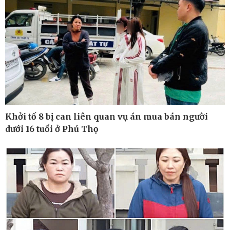
Khởi tố 8 bị can liên quan vụ án mua bán người
dưới 16 tuổi ở Phú Thọ
Ô tô - Xe máy
Doanh nghiệp
Ô tô
Thông tin doanh nghiệp
Xe máy
Doanh nghiệp 24h
Tư vấn
Doanh nhân
Vì cộng đồng