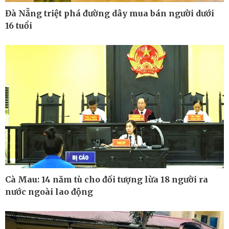
Đà Nẵng triệt phá đường dây mua bán người dưới
16 tuổi
Pháp luật
Thể thao
Vụ án
Pickleball
Tin nóng
Bóng đá Việt Nam
Tư vấn luật
Bóng đá quốc tế
Thế giới thể thao
Lịch thi đấu bóng đá
eSports
Hậu trường
Cà Mau: 14 năm tù cho đối tượng lừa 18 người ra
nước ngoài lao động