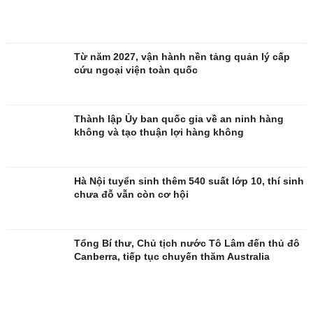
Từ năm 2027, vận hành nền tảng quản lý cấp
cứu ngoại viện toàn quốc
Giải trí
Du lịch
Thành lập Ủy ban quốc gia về an ninh hàng
Nghệ sĩ
Tư vấn
không và tạo thuận lợi hàng không
Thời trang
Săn Tour
Sao Việt
check-in
Hà Nội tuyển sinh thêm 540 suất lớp 10, thí sinh
chưa đỗ vẫn còn cơ hội
Tổng Bí thư, Chủ tịch nước Tô Lâm đến thủ đô
Canberra, tiếp tục chuyến thăm Australia