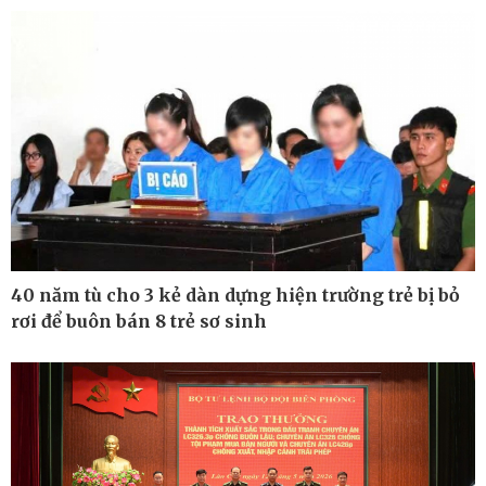
Cuộc sống đó đây
Video
Hồ sơ
E-Magazine
Infographic
40 năm tù cho 3 kẻ dàn dựng hiện trường trẻ bị bỏ
rơi để buôn bán 8 trẻ sơ sinh