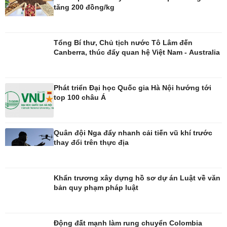
tăng 200 đồng/kg
Đời sống
Văn hóa
Tổng Bí thư, Chủ tịch nước Tô Lâm đến
Nhà đẹp
Sân khấu - Điện ảnh
Canberra, thúc đẩy quan hệ Việt Nam - Australia
Blog
Văn học
Tình yêu - Gia đình
Âm nhạc
Di sản
Phát triển Đại học Quốc gia Hà Nội hướng tới
top 100 châu Á
Quân đội Nga đẩy nhanh cải tiến vũ khí trước
thay đổi trên thực địa
Khẩn trương xây dựng hồ sơ dự án Luật về văn
bản quy phạm pháp luật
Động đất mạnh làm rung chuyển Colombia