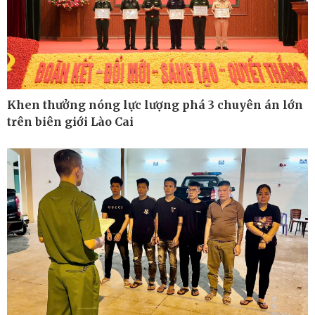
Kinh tế
Thị trường
Bất động sản
Tiêu dùng
Khởi nghiệp
Giá vàng
Tỷ giá
Chứng khoán
Xổ số 3 miền
Khen thưởng nóng lực lượng phá 3 chuyên án lớn
Giá cà phê
trên biên giới Lào Cai