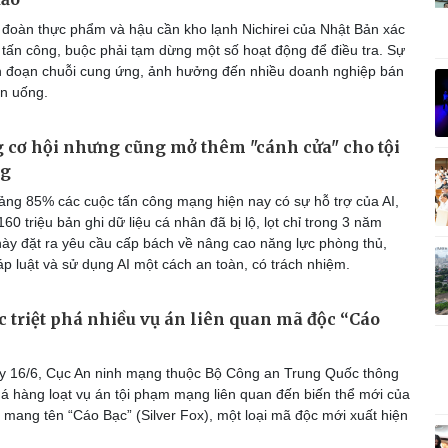
Vì cộng đồng
C
đoàn thực phẩm và hậu cần kho lạnh Nichirei của Nhật Bản xác
c tấn công, buộc phải tạm dừng một số hoạt động để điều tra. Sự
n đoạn chuỗi cung ứng, ảnh hưởng đến nhiều doanh nghiệp bán
ăn uống.
Giải trí
Du lịch
Q
 cơ hội nhưng cũng mở thêm "cánh cửa" cho tội
Nghệ sĩ
Tư vấn
V
g
Thời trang
Săn Tour
ng 85% các cuộc tấn công mạng hiện nay có sự hỗ trợ của AI,
Sao Việt
check-in
P
160 triệu bản ghi dữ liệu cá nhân đã bị lộ, lọt chỉ trong 3 năm
này đặt ra yêu cầu cấp bách về nâng cao năng lực phòng thủ,
p luật và sử dụng AI một cách an toàn, có trách nhiệm.
 triệt phá nhiều vụ án liên quan mã độc “Cáo
 16/6, Cục An ninh mạng thuộc Bộ Công an Trung Quốc thông
phá hàng loạt vụ án tội phạm mạng liên quan đến biến thể mới của
 mang tên “Cáo Bạc” (Silver Fox), một loại mã độc mới xuất hiện