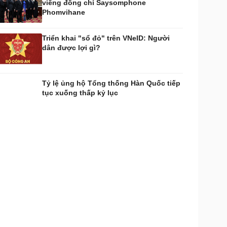
viếng đồng chí Saysomphone
Phomvihane
Triển khai "sổ đỏ" trên VNeID: Người
dân được lợi gì?
Tỷ lệ ủng hộ Tổng thống Hàn Quốc tiếp
tục xuống thấp kỷ lục