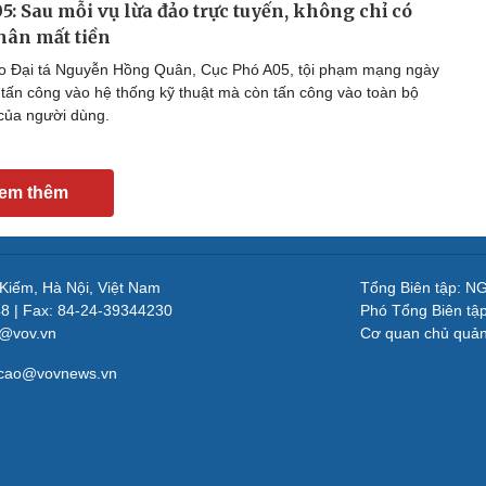
5: Sau mỗi vụ lừa đảo trực tuyến, không chỉ có
hân mất tiền
o Đại tá Nguyễn Hồng Quân, Cục Phó A05, tội phạm mạng ngày
 tấn công vào hệ thống kỹ thuật mà còn tấn công vào toàn bộ
 của người dùng.
em thêm
 Kiếm, Hà Nội, Việt Nam
Tổng Biên tập: 
48 | Fax: 84-24-39344230
Phó Tổng Biên tậ
v@vov.vn
Cơ quan chủ quả
gcao@vovnews.vn