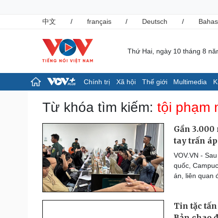
中文
/
français
/
Deutsch
/
Bahas
Thứ Hai, ngày 10 tháng 8 n
Chính trị
Xã hội
Thế giới
Multimedia
K
Chính trị
Xã hội
Từ khóa tìm kiếm:
tội phạm
Đảng
Tin 24h
Tổ chức nhân sự
Giáo dục
Gần 3.000
Quốc hội
Dự báo thời tiết
tay trấn á
Nhận diện sự thật
Dấu ấn VOV
VOV.VN - Sau m
Việc làm
quốc, Campuch
Biển đảo
án, liên quan 
Pháp luật
Thể thao
Vụ án
Pickleball
Tin tặc tấ
Tin nóng
Bóng đá quốc tế
Tư vấn luật
Bóng đá Việt Nam
Bản chao 