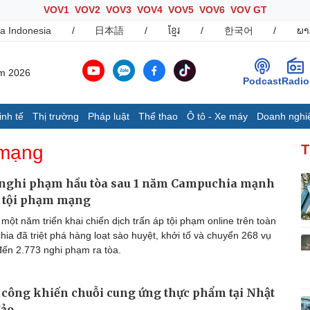
VOV1
VOV2
VOV3
VOV4
VOV5
VOV6
VOV GT
a Indonesia
/
日本語
/
ខ្មែរ
/
한국어
/
ພາ
ăm 2026
Podcast
Radio
inh tế
Thị trường
Pháp luật
Thể thao
Ô tô - Xe máy
Doanh nghi
Thế giới
Multimedia
K
 mạng
T
Quan sát
Ảnh
B
Cuộc sống đó đây
Video
K
 nghi phạm hầu tòa sau 1 năm Campuchia mạnh
Hồ sơ
E-Magazine
p tội phạm mạng
Infographic
ột năm triển khai chiến dịch trấn áp tội phạm online trên toàn
ia đã triệt phá hàng loạt sào huyệt, khởi tố và chuyển 268 vụ
đến 2.773 nghi phạm ra tòa.
Ô tô - Xe máy
Doanh nghiệp
C
Ô tô
Thông tin doanh nghiệp
n công khiến chuỗi cung ứng thực phẩm tại Nhật
Xe máy
Doanh nghiệp 24h
Tư vấn
Doanh nhân
T
đảo