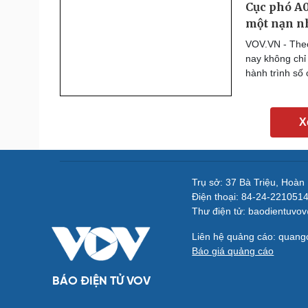
Cục phó A0
một nạn n
VOV.VN - The
nay không chỉ
hành trình số
X
Trụ sở: 37 Bà Triệu, Hoàn
Điện thoại: 84-24-221051
Thư điện tử: baodientuvo
Liên hệ quảng cáo: quan
Báo giá quảng cáo
BÁO ĐIỆN TỬ VOV