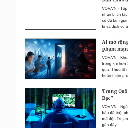
Thế giới thể thao
VOV.VN - Tập 
Lịch thi đấu bóng đá
nhận bị tin tặ
eSports
cố đã làm giá
Hậu trường
lẻ và dịch vụ 
Đời sống
Văn hóa
AI mở rộng
Nhà đẹp
Sân khấu - Điện ảnh
phạm mạn
Tình yêu - Gia đình
Văn học
VOV.VN - Khoả
Blog
Âm nhạc
trong khi hơn 
Di sản
qua. Thực tế 
hoàn thiện phá
Trung Quốc
Bạc”
VOV.VN - Ngày
báo đã triệt 
mã độc Trojan
gần đây.