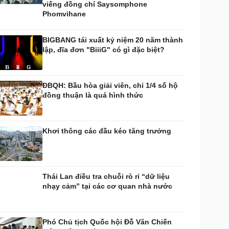
viếng đồng chí Saysomphone
huyển đổi số
Nhi khoa
Phomvihane
Nam khoa
Làm đẹp - giảm cân
BIGBANG tái xuất kỷ niệm 20 năm thành
Phòng mạch online
lập, đĩa đơn "BiiiG" có gì đặc biệt?
Ăn sạch sống khỏe
uân sự - Quốc phòng
ũ khí
ĐBQH: Bầu hòa giải viên, chỉ 1/4 số hộ
Việt Nam
đồng thuận là quá hình thức
hân tích
Khơi thông các đầu kéo tăng trưởng
Thái Lan điều tra chuỗi rò rỉ “dữ liệu
nhạy cảm” tại các cơ quan nhà nước
Phó Chủ tịch Quốc hội Đỗ Văn Chiến