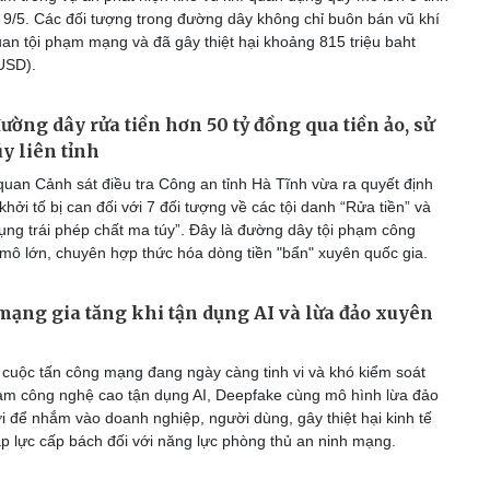
9/5. Các đối tượng trong đường dây không chỉ buôn bán vũ khí
uan tội phạm mạng và đã gây thiệt hại khoảng 815 triệu baht
 USD).
ường dây rửa tiền hơn 50 tỷ đồng qua tiền ảo, sử
y liên tỉnh
uan Cảnh sát điều tra Công an tỉnh Hà Tĩnh vừa ra quyết định
 khởi tố bị can đối với 7 đối tượng về các tội danh “Rửa tiền” và
ụng trái phép chất ma túy”. Đây là đường dây tội phạm công
mô lớn, chuyên hợp thức hóa dòng tiền "bẩn" xuyên quốc gia.
ạng gia tăng khi tận dụng AI và lừa đảo xuyên
cuộc tấn công mạng đang ngày càng tinh vi và khó kiểm soát
hạm công nghệ cao tận dụng AI, Deepfake cùng mô hình lừa đảo
i để nhắm vào doanh nghiệp, người dùng, gây thiệt hại kinh tế
áp lực cấp bách đối với năng lực phòng thủ an ninh mạng.