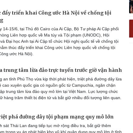
c đẩy triển khai Công ước Hà Nội về chống tội
g
 14-15/6, tại Thủ đô Cairo của Ai Cập, Bộ Tư pháp Ai Cập phối
hòng Liên hợp quốc về Ma túy và Tội phạm (UNODC), Hội
à Đại học Anh tại Ai Cập tổ chức Hội nghị quốc tế về chống tội
m thúc đẩy triển khai Công ước Liên hợp quốc về chống tội
ông ước Hà Nội).
a trung tâm lừa đảo trực tuyến trước giờ vận hành
 an tỉnh Phú Thọ vừa kịp thời phát hiện, triệt phá đường dây lừa
 cao xuyên quốc gia có nguồn gốc từ Campuchia, ngăn chặn
lập trung tâm lừa đảo quy mô lớn tại Việt Nam. Lực lượng chức
ữ hàng trăm thiết bị điện tử và bắt giữ nhiều đối tượng liên quan.
riệt phá đường dây tội phạm mạng quy mô lớn
 sát Thái Lan đang tiếp tục mở rộng điều tra, bắt giữ thêm
ạm trong vụ án phát hiện kho vũ khí quân dụng quy mô lớn ở tỉnh