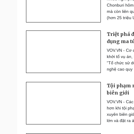
Chonburi hôm 
mà còn liên q
(hơn 25 triệu
Triệt phá đ
dụng ma tú
VOV.VN - Cơ q
khởi tố vụ án,
“Tổ chức sử d
nghệ cao quy 
Tội phạm m
biên giới
VOV.VN - Các 
hơn khi tội p
xuyên biên giớ
lớn và đặt ra 