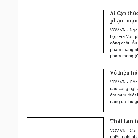
Ai Cập thú
phạm mạn
VOV.VN - Ngày
hợp với Văn p
đồng châu Âu v
phạm mạng nhằ
phạm mạng (C
Vô hiệu hó
VOV.VN - Công
đảo công nghệ
âm mưu thiết 
năng đã thu gi
Thái Lan t
VOV.VN - Cảnh
nhiều nghi ph