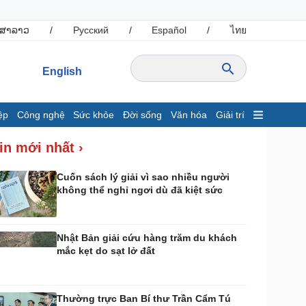
ສາລາວ
/
Русский
/
Español
/
ไทย
English
ệp
Công nghệ
Sức khỏe
Đời sống
Văn hóa
Giải trí
inh tế
Thị trường
in mới nhất ›
ất động sản
Giá vàng
hởi nghiệp
Tiêu dùng
Cuốn sách lý giải vì sao nhiều người
không thể nghỉ ngơi dù đã kiệt sức
Tỷ giá
Chứng khoán
Giá cà phê
Nhật Bản giải cứu hàng trăm du khách
mắc kẹt do sạt lở đất
ông nghệ
Sức khỏe
Sành điệu
Dinh dưỡng - món ngon
Tin Công nghệ
Cây thuốc
Thường trực Ban Bí thư Trần Cẩm Tú
rải nghiệm
Sản phụ khoa