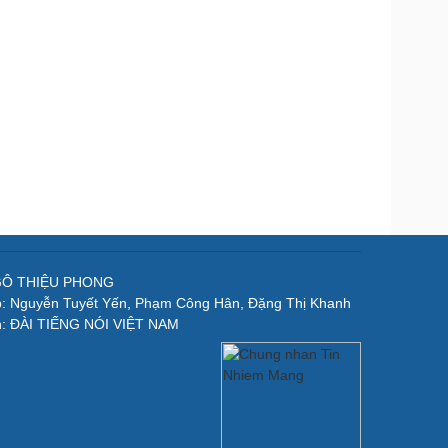
NGÔ THIỆU PHONG
p: Nguyễn Tuyết Yến, Phạm Công Hân, Đặng Thị Khanh
n: ĐÀI TIẾNG NÓI VIỆT NAM