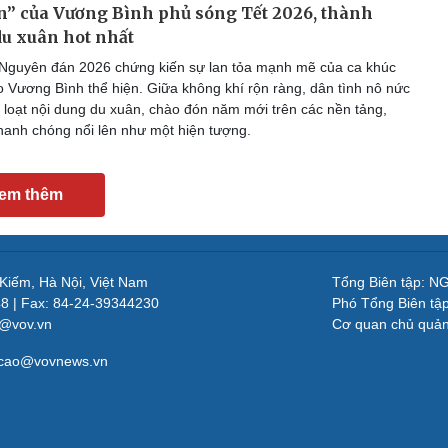
” của Vương Bình phủ sóng Tết 2026, thành
u xuân hot nhất
Nguyên đán 2026 chứng kiến sự lan tỏa mạnh mẽ của ca khúc
o Vương Bình thể hiện. Giữa không khí rộn ràng, dân tình nô nức
 loạt nội dung du xuân, chào đón năm mới trên các nền tảng,
hanh chóng nổi lên như một hiện tượng.
em thêm
 Kiếm, Hà Nội, Việt Nam
Tổng Biên tập: 
48 | Fax: 84-24-39344230
Phó Tổng Biên tậ
v@vov.vn
Cơ quan chủ quả
gcao@vovnews.vn