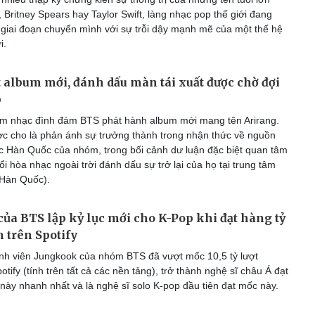
Britney Spears hay Taylor Swift, làng nhạc pop thế giới đang
giai đoạn chuyển mình với sự trỗi dậy mạnh mẽ của một thế hệ
i.
 album mới, đánh dấu màn tái xuất được chờ đợi
p
m nhạc đình đám BTS phát hành album mới mang tên Arirang.
 cho là phản ánh sự trưởng thành trong nhận thức về nguồn
c Hàn Quốc của nhóm, trong bối cảnh dư luận đặc biệt quan tâm
i hòa nhạc ngoài trời đánh dấu sự trở lại của họ tại trung tâm
(Hàn Quốc).
ủa BTS lập kỷ lục mới cho K-Pop khi đạt hàng tỷ
m trên Spotify
h viên Jungkook của nhóm BTS đã vượt mốc 10,5 tỷ lượt
otify (tính trên tất cả các nền tảng), trở thành nghệ sĩ châu Á đạt
này nhanh nhất và là nghệ sĩ solo K-pop đầu tiên đạt mốc này.