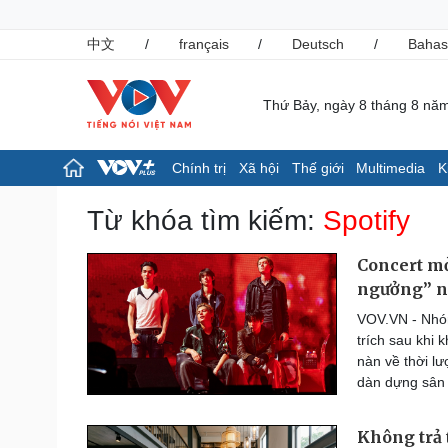
中文
/
français
/
Deutsch
/
Bahas
Thứ Bảy, ngày 8 tháng 8 nă
Chính trị
Xã hội
Thế giới
Multimedia
K
Chính trị
Xã hội
Từ khóa tìm kiếm:
Spotify
Đảng
Tin 24h
Tổ chức nhân sự
Giáo dục
Concert mở
Quốc hội
Dự báo thời tiết
ngưởng” n
Nhận diện sự thật
Dấu ấn VOV
VOV.VN - Nhóm
Việc làm
trích sau khi 
Biển đảo
nàn về thời lư
Pháp luật
Thể thao
dàn dựng sân 
Vụ án
Pickleball
Tin nóng
Bóng đá quốc tế
Không trả 
Tư vấn luật
Bóng đá Việt Nam