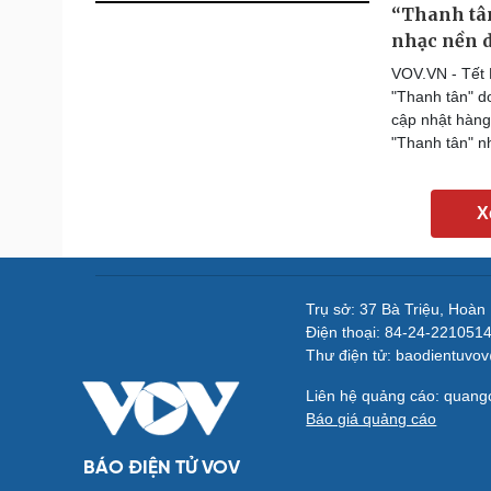
“Thanh tân
nhạc nền d
VOV.VN - Tết 
"Thanh tân" d
cập nhật hàng
"Thanh tân" n
X
Trụ sở: 37 Bà Triệu, Hoàn
Điện thoại: 84-24-221051
Thư điện tử: baodientuvo
Liên hệ quảng cáo: quan
Báo giá quảng cáo
BÁO ĐIỆN TỬ VOV