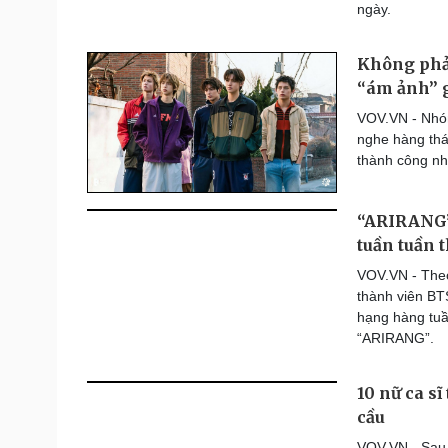
ngày.
Không phải
“ám ảnh” g
VOV.VN - Nhóm
nghe hàng thá
thành công nh
“ARIRANG” 
tuần tuần t
VOV.VN - Theo
thành viên BT
hạng hàng tuần
“ARIRANG”.
10 nữ ca sĩ
cầu
VOV.VN - Sau 