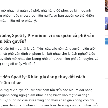
Vì cộng đồng
C
 mở nhạc tại quán cà phê, nhà hàng để phục vụ kinh doanh
n phép hoặc chưa thực hiện nghĩa vụ bản quyền có thể khiến
mặt nhiều rủi ro pháp lý.
Giải trí
Du lịch
Q
tube, Spotify Premium, vì sao quán cà phê vẫn
Nghệ sĩ
Tư vấn
V
iền bản quyền?
Thời trang
Săn Tour
 tiền túi mua tài khoản "xịn" của các nền tảng xuyên biên giới,
Sao Việt
check-in
P
án cà phê vẫn dính vi phạm khi bật nhạc cho khách nghe? Liệu
quy định mở nhạc âm lượng nhỏ thì được miễn phí bản quyền, và
g xong sẽ chảy về đâu?
 đến Spotify: Khán giả đang thay đổi cách
ức âm nhạc
những MV được đầu tư như bom tấn đến các album dài hàng
 ngành công nghiệp âm nhạc đang bước vào một giai đoạn
i. Sự bùng nổ của streaming cho thấy khán giả không còn chỉ
, mà đang dành nhiều thời gian hơn để sống cùng âm nhạc mỗi