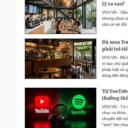
lý ra sao?
Thế giới thể thao
Lịch thi đấu bóng đá
VOV.VN - Việc
eSports
nhưng chưa xi
Hậu trường
chủ cơ sở đối 
Đời sống
Văn hóa
Đã mua You
Nhà đẹp
Sân khấu - Điện ảnh
phải trả t
Tình yêu - Gia đình
Văn học
VOV.VN - Đã bỏ
Blog
Âm nhạc
vì sao chủ qu
Di sản
pháp luật có 
dòng tiền đón
Từ YouTube
thưởng th
VOV.VN - Từ 
chục ca khúc,
chuyển đổi mớ
"xem" âm nhạc