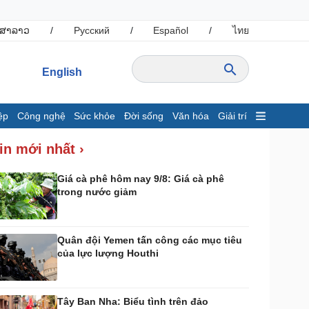
ສາລາວ
/
Русский
/
Español
/
ไทย
English
ệp
Công nghệ
Sức khỏe
Đời sống
Văn hóa
Giải trí
inh tế
Thị trường
in mới nhất ›
ất động sản
Giá vàng
hởi nghiệp
Tiêu dùng
Giá cà phê hôm nay 9/8: Giá cà phê
trong nước giảm
Tỷ giá
Chứng khoán
Giá cà phê
Quân đội Yemen tấn công các mục tiêu
của lực lượng Houthi
ông nghệ
Sức khỏe
Sành điệu
Dinh dưỡng - món ngon
Tin Công nghệ
Cây thuốc
Tây Ban Nha: Biểu tình trên đảo
rải nghiệm
Sản phụ khoa