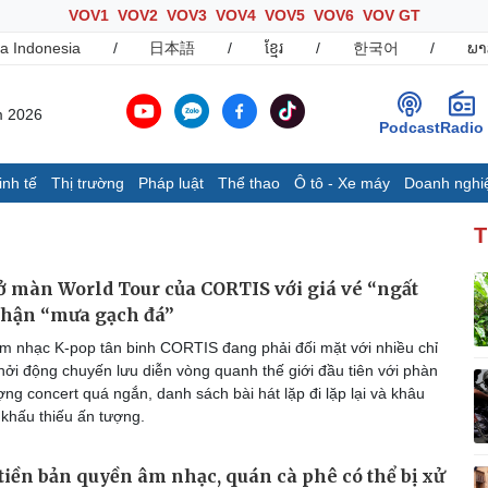
VOV1
VOV2
VOV3
VOV4
VOV5
VOV6
VOV GT
a Indonesia
/
日本語
/
ខ្មែរ
/
한국어
/
ພາ
m 2026
Podcast
Radio
inh tế
Thị trường
Pháp luật
Thể thao
Ô tô - Xe máy
Doanh nghi
Thế giới
Multimedia
K
T
Quan sát
Ảnh
B
Cuộc sống đó đây
Video
K
 màn World Tour của CORTIS với giá vé “ngất
Hồ sơ
E-Magazine
hận “mưa gạch đá”
Infographic
 nhạc K-pop tân binh CORTIS đang phải đối mặt với nhiều chỉ
khởi động chuyến lưu diễn vòng quanh thế giới đầu tiên với phàn
ợng concert quá ngắn, danh sách bài hát lặp đi lặp lại và khâu
Ô tô - Xe máy
Doanh nghiệp
C
khấu thiếu ấn tượng.
Ô tô
Thông tin doanh nghiệp
Xe máy
Doanh nghiệp 24h
tiền bản quyền âm nhạc, quán cà phê có thể bị xử
Tư vấn
Doanh nhân
T