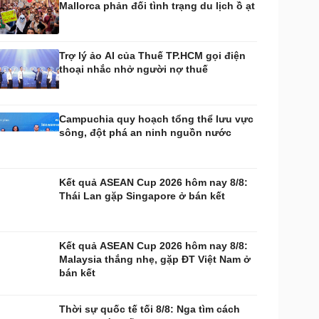
Mallorca phản đối tình trạng du lịch ồ ạt
huyển đổi số
Nhi khoa
Nam khoa
Làm đẹp - giảm cân
Trợ lý ảo AI của Thuế TP.HCM gọi điện
Phòng mạch online
thoại nhắc nhở người nợ thuế
Ăn sạch sống khỏe
uân sự - Quốc phòng
ũ khí
Campuchia quy hoạch tổng thể lưu vực
Việt Nam
sông, đột phá an ninh nguồn nước
hân tích
Kết quả ASEAN Cup 2026 hôm nay 8/8:
Thái Lan gặp Singapore ở bán kết
Kết quả ASEAN Cup 2026 hôm nay 8/8:
Malaysia thắng nhẹ, gặp ĐT Việt Nam ở
bán kết
Thời sự quốc tế tối 8/8: Nga tìm cách