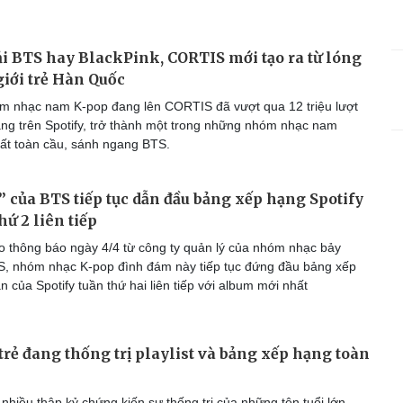
 BTS hay BlackPink, CORTIS mới tạo ra từ lóng
iới trẻ Hàn Quốc
 nhạc nam K-pop đang lên CORTIS đã vượt qua 12 triệu lượt
ng trên Spotify, trở thành một trong những nhóm nhạc nam
ất toàn cầu, sánh ngang BTS.
của BTS tiếp tục dẫn đầu bảng xếp hạng Spotify
hứ 2 liên tiếp
 thông báo ngày 4/4 từ công ty quản lý của nhóm nhạc bảy
S, nhóm nhạc K-pop đình đám này tiếp tục đứng đầu bảng xếp
 của Spotify tuần thứ hai liên tiếp với album mới nhất
 trẻ đang thống trị playlist và bảng xếp hạng toàn
nhiều thập kỷ chứng kiến sự thống trị của những tên tuổi lớn