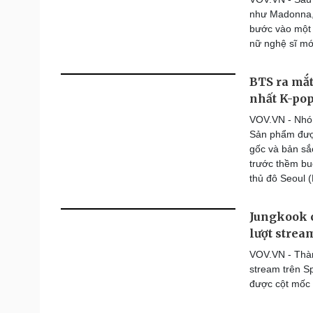
như Madonna, 
bước vào một 
nữ nghệ sĩ mớ
BTS ra mắt
nhất K-po
VOV.VN - Nhó
Sản phẩm được
gốc và bản sắ
trước thềm buổ
thủ đô Seoul 
Jungkook c
lượt strea
VOV.VN - Thàn
stream trên Sp
được cột mốc 