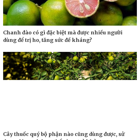
Chanh đào có gì đặc biệt mà được nhiều người
dùng để trị ho, tăng sức đề kháng?
Công nghệ
Sức khỏe
Sành điệu
Dinh dưỡng - món ngon
Tin Công nghệ
Cây thuốc
Cây thuốc quý bộ phận nào cũng dùng được, sử
Trải nghiệm
Sản phụ khoa