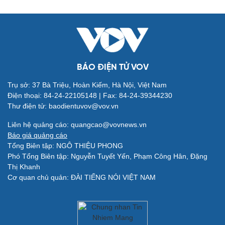
BÁO ĐIỆN TỬ VOV
Trụ sở: 37 Bà Triệu, Hoàn Kiếm, Hà Nội, Việt Nam
Điện thoại: 84-24-22105148 | Fax: 84-24-39344230
Thư điện tử: baodientuvov@vov.vn
Quân sự - Quốc phòng
Vũ khí
Liên hệ quảng cáo: quangcao@vovnews.vn
Việt Nam
Báo giá quảng cáo
Phân tích
Tổng Biên tập: NGÔ THIỆU PHONG
Phó Tổng Biên tập: Nguyễn Tuyết Yến, Phạm Công Hân, Đặng
Thị Khanh
Cơ quan chủ quản: ĐÀI TIẾNG NÓI VIỆT NAM