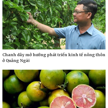
Chanh dây mở hướng phát triển kinh tế nông thôn
ở Quảng Ngãi
Ô tô - Xe máy
Doanh nghiệp
Ô tô
Thông tin doanh nghiệp
Xe máy
Doanh nghiệp 24h
Tư vấn
Doanh nhân
Vì cộng đồng