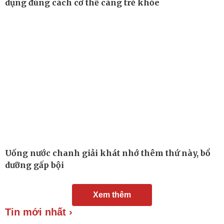
dụng đúng cách cơ thể càng trẻ khỏe
Chuyển đổi số
Nhi khoa
Nam khoa
Làm đẹp - giảm cân
Phòng mạch online
Ăn sạch sống khỏe
Uống nước chanh giải khát nhớ thêm thứ này, bổ
dưỡng gấp bội
Xem thêm
Tin mới nhất ›