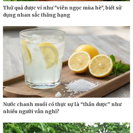
Thứ quả được ví như "viên ngọc mùa hè", biết sử
dụng nhan sắc thăng hạng
Pháp luật
Thể thao
Vụ án
Pickleball
Tin nóng
Bóng đá quốc tế
Tư vấn luật
Bóng đá Việt Nam
Thế giới thể thao
Lịch thi đấu bóng đá
eSports
Hậu trường
Nước chanh muối có thực sự là “thần dược” như
nhiều người vẫn nghĩ?