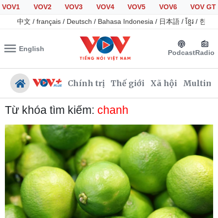
VOV1
VOV2
VOV3
VOV4
VOV5
VOV6
VOV GT
中文
/
français
/
Deutsch
/
Bahasa Indonesia
/
日本語
/
ខ្មែរ
/
한국
English
Podcast
Radio
Chính trị
Thế giới
Xã hội
Multime
Từ khóa tìm kiếm:
chanh
Chính trị
Xã hội
Đảng
Tin 24h
Tổ chức nhân sự
Giáo dục
Quốc hội
Dự báo thời tiết
Nhận diện sự thật
Dấu ấn VOV
Việc làm
Biển đảo