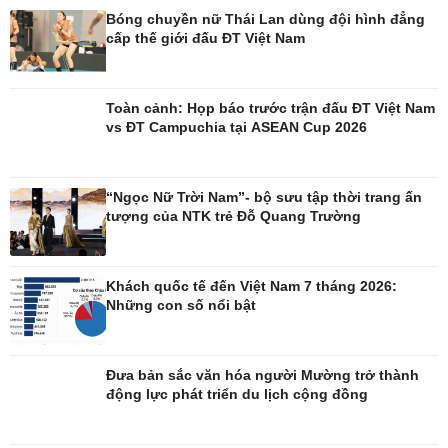
Bóng chuyền nữ Thái Lan dùng đội hình đẳng
cấp thế giới đấu ĐT Việt Nam
Đời sống
Văn hóa
Nhà đẹp
Sân khấu - Điện ảnh
Toàn cảnh: Họp báo trước trận đấu ĐT Việt Nam
Tình yêu - Gia đình
Văn học
vs ĐT Campuchia tại ASEAN Cup 2026
Blog
Âm nhạc
Di sản
“Ngọc Nữ Trời Nam”- bộ sưu tập thời trang ấn
tượng của NTK trẻ Đỗ Quang Trường
Khách quốc tế đến Việt Nam 7 tháng 2026:
Những con số nổi bật
Đưa bản sắc văn hóa người Mường trở thành
động lực phát triển du lịch cộng đồng