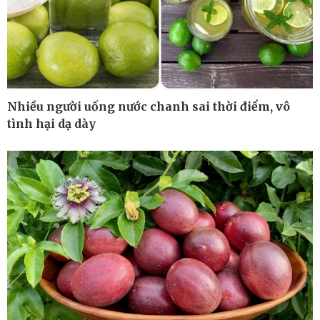
Kinh tế
Thị trường
Bất động sản
Giá vàng
Khởi nghiệp
Tiêu dùng
Tỷ giá
Chứng khoán
Nhiều người uống nước chanh sai thời điểm, vô
Giá cà phê
tình hại dạ dày