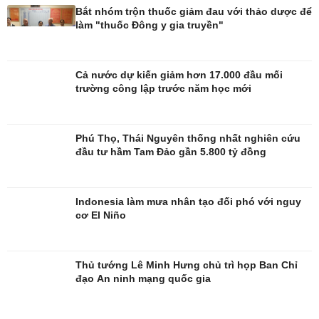
Bắt nhóm trộn thuốc giảm đau với thảo dược để
làm "thuốc Đông y gia truyền"
Cả nước dự kiến giảm hơn 17.000 đầu mối
trường công lập trước năm học mới
Giải trí
Du lịch
Nghệ sĩ
Tư vấn
Phú Thọ, Thái Nguyên thống nhất nghiên cứu
Thời trang
Săn Tour
đầu tư hầm Tam Đảo gần 5.800 tỷ đồng
Sao Việt
check-in
Indonesia làm mưa nhân tạo đối phó với nguy
cơ El Niño
Thủ tướng Lê Minh Hưng chủ trì họp Ban Chỉ
đạo An ninh mạng quốc gia