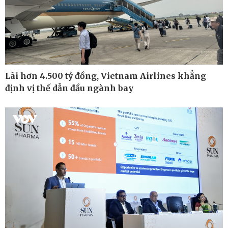
Kinh tế
Thị trường
Bất động sản
Giá vàng
Khởi nghiệp
Tiêu dùng
Tỷ giá
Chứng khoán
Lãi hơn 4.500 tỷ đồng, Vietnam Airlines khẳng
Giá cà phê
định vị thế dẫn đầu ngành bay