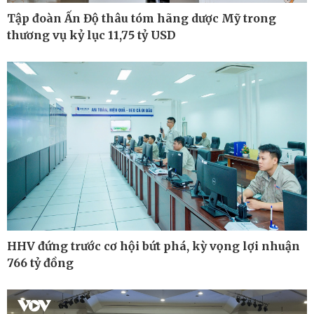
Tập đoàn Ấn Độ thâu tóm hãng dược Mỹ trong
thương vụ kỷ lục 11,75 tỷ USD
Pháp luật
Thể thao
Vụ án
Pickleball
Tin nóng
Bóng đá quốc tế
Tư vấn luật
Bóng đá Việt Nam
Thế giới thể thao
Lịch thi đấu bóng đá
eSports
Hậu trường
HHV đứng trước cơ hội bứt phá, kỳ vọng lợi nhuận
766 tỷ đồng