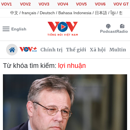
VOV1
VOV2
VOV3
VOV4
VOV5
VOV6
VOV GT
中文
/
français
/
Deutsch
/
Bahasa Indonesia
/
日本語
/
ខ្មែរ
/
한국
English
Podcast
Radio
Chính trị
Thế giới
Xã hội
Multime
Từ khóa tìm kiếm:
lợi nhuận
Chính trị
Xã hội
Đảng
Tin 24h
Tổ chức nhân sự
Giáo dục
Quốc hội
Dự báo thời tiết
Nhận diện sự thật
Dấu ấn VOV
Việc làm
Biển đảo