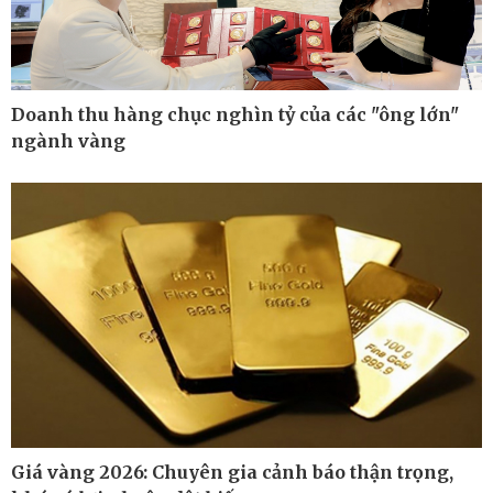
Doanh thu hàng chục nghìn tỷ của các "ông lớn"
ngành vàng
Công nghệ
Sức khỏe
Sành điệu
Dinh dưỡng - món ngon
Tin Công nghệ
Cây thuốc
Giá vàng 2026: Chuyên gia cảnh báo thận trọng,
Trải nghiệm
Sản phụ khoa