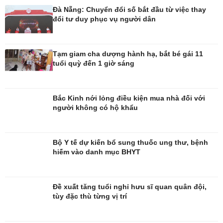
Đà Nẵng: Chuyển đổi số bắt đầu từ việc thay
đổi tư duy phục vụ người dân
Đời sống
Văn hóa
Nhà đẹp
Sân khấu - Điện ảnh
Tạm giam cha dượng hành hạ, bắt bé gái 11
Tình yêu - Gia đình
Văn học
tuổi quỳ đến 1 giờ sáng
Blog
Âm nhạc
Di sản
Bắc Kinh nới lỏng điều kiện mua nhà đối với
người không có hộ khẩu
Bộ Y tế dự kiến bổ sung thuốc ung thư, bệnh
hiếm vào danh mục BHYT
Đề xuất tăng tuổi nghỉ hưu sĩ quan quân đội,
tùy đặc thù từng vị trí