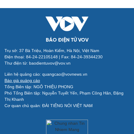
BÁO ĐIỆN TỬ VOV
Trụ sở: 37 Bà Triệu, Hoàn Kiếm, Hà Nội, Việt Nam
Điện thoại: 84-24-22105148 | Fax: 84-24-39344230
Thư điện tử: baodientuvov@vov.vn
Quân sự - Quốc phòng
Vũ khí
Liên hệ quảng cáo: quangcao@vovnews.vn
Việt Nam
Báo giá quảng cáo
Phân tích
Tổng Biên tập: NGÔ THIỆU PHONG
Phó Tổng Biên tập: Nguyễn Tuyết Yến, Phạm Công Hân, Đặng
Thị Khanh
Cơ quan chủ quản: ĐÀI TIẾNG NÓI VIỆT NAM