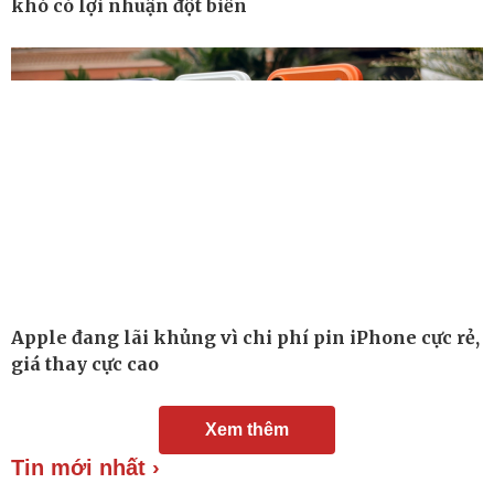
khó có lợi nhuận đột biến
Chuyển đổi số
Nhi khoa
Nam khoa
Làm đẹp - giảm cân
Phòng mạch online
Ăn sạch sống khỏe
Apple đang lãi khủng vì chi phí pin iPhone cực rẻ,
giá thay cực cao
Xem thêm
Tin mới nhất ›