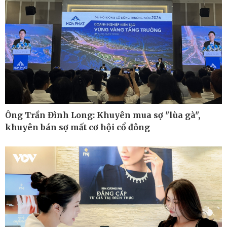
Ông Trần Đình Long: Khuyên mua sợ "lùa gà",
khuyên bán sợ mất cơ hội cổ đông
Ô tô - Xe máy
Doanh nghiệp
Ô tô
Thông tin doanh nghiệp
Xe máy
Doanh nghiệp 24h
Tư vấn
Doanh nhân
Vì cộng đồng