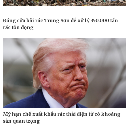
Đóng cửa bãi rác Trung Sơn để xử lý 350.000 tấn
rác tồn đọng
Thế giới
Multimedia
Quan sát
Ảnh
Mỹ hạn chế xuất khẩu rác thải điện tử có khoáng
Cuộc sống đó đây
Video
sản quan trọng
Hồ sơ
E-Magazine
Infographic