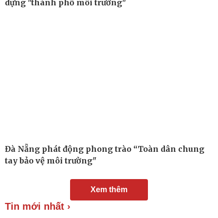
dựng "thành phố môi trường"
Đời sống
Văn hóa
Nhà đẹp
Sân khấu - Điện ảnh
Blog
Văn học
Tình yêu - Gia đình
Âm nhạc
Di sản
Đà Nẵng phát động phong trào “Toàn dân chung
tay bảo vệ môi trường"
Xem thêm
Tin mới nhất ›