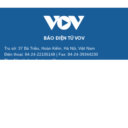
BÁO ĐIỆN TỬ VOV
Trụ sở: 37 Bà Triệu, Hoàn Kiếm, Hà Nội, Việt Nam
Điện thoại: 84-24-22105148 | Fax: 84-24-39344230
Thư điện tử: baodientuvov@vov.vn
Liên hệ quảng cáo: quangcao@vovnews.vn
Báo giá quảng cáo
Tổng Biên tập: NGÔ THIỆU PHONG
Phó Tổng Biên tập: Nguyễn Tuyết Yến, Phạm Công Hân, Đặng
Thị Khanh
Cơ quan chủ quản: ĐÀI TIẾNG NÓI VIỆT NAM