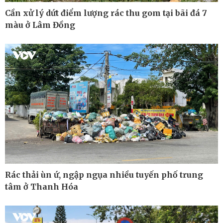
Vụ án
Pickleball
Cần xử lý dứt điểm lượng rác thu gom tại bãi đá 7
Tin nóng
Bóng đá Việt Nam
màu ở Lâm Đồng
Tư vấn luật
Bóng đá quốc tế
Thế giới thể thao
Lịch thi đấu bóng đá
eSports
Hậu trường
Rác thải ùn ứ, ngập ngụa nhiều tuyến phố trung
tâm ở Thanh Hóa