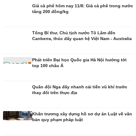
Giá cà phê hôm nay 11/8: Giá cà phê trong nước
tăng 200 đồng/kg
Tổng Bí thư, Chủ tịch nước Tô Lâm đến
Canberra, thúc đẩy quan hệ Việt Nam - Australia
Phát triển Đại học Quốc gia Hà Nội hướng tới
top 100 châu Á
Giải trí
Du lịch
Nghệ sĩ
Tư vấn
Thời trang
Săn Tour
Quân đội Nga đẩy nhanh cải tiến vũ khí trước
Sao Việt
check-in
thay đổi trên thực địa
Khẩn trương xây dựng hồ sơ dự án Luật về văn
bản quy phạm pháp luật