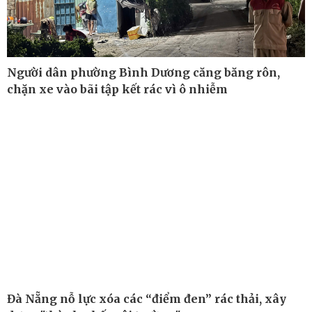
Người dân phường Bình Dương căng băng rôn,
Công nghệ
Sức khỏe
chặn xe vào bãi tập kết rác vì ô nhiễm
Sành điệu
Dinh dưỡng - món ngon
Tin Công nghệ
Cây thuốc
Trải nghiệm
Sản phụ khoa
Chuyển đổi số
Nhi khoa
Nam khoa
Làm đẹp - giảm cân
Phòng mạch online
Ăn sạch sống khỏe
Đà Nẵng nỗ lực xóa các “điểm đen” rác thải, xây