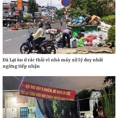
Ô tô - Xe máy
Doanh nghiệp
Ô tô
Thông tin doanh nghiệp
Xe máy
Doanh nghiệp 24h
Tư vấn
Doanh nhân
Vì cộng đồng
Đà Lạt ùn ứ rác thải vì nhà máy xử lý duy nhất
ngừng tiếp nhận