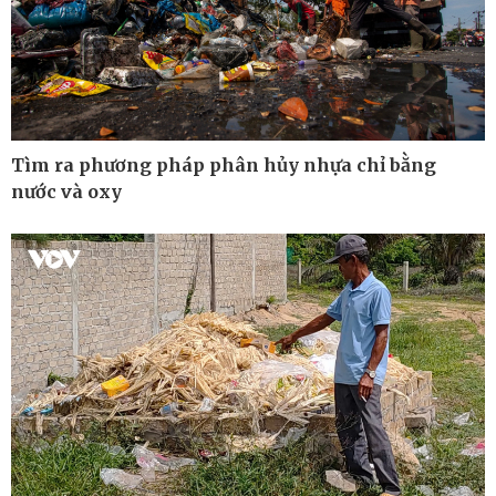
Chứng khoán
Xổ số 3 miền
Giá cà phê
Tìm ra phương pháp phân hủy nhựa chỉ bằng
nước và oxy
Pháp luật
Thể thao