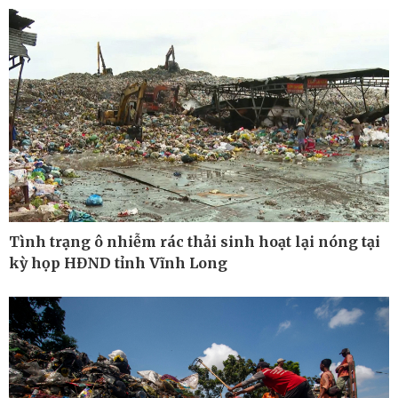
Tình trạng ô nhiễm rác thải sinh hoạt lại nóng tại
kỳ họp HĐND tỉnh Vĩnh Long
Kinh tế
Thị trường
Bất động sản
Tiêu dùng
Khởi nghiệp
Giá vàng
Tỷ giá