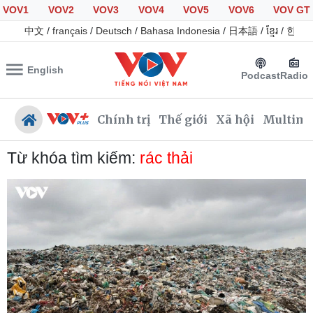
VOV1
VOV2
VOV3
VOV4
VOV5
VOV6
VOV GT
中文
/
français
/
Deutsch
/
Bahasa Indonesia
/
日本語
/
ខ្មែរ
/
한국
English
Podcast
Radio
Chính trị
Thế giới
Xã hội
Multime
Từ khóa tìm kiếm:
rác thải
Chính trị
Xã hội
Đảng
Tin 24h
Tổ chức nhân sự
Dự báo thời tiết
Quốc hội
Giáo dục
Nhận diện sự thật
Dấu ấn VOV
Việc làm
Biển đảo