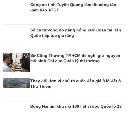
Công an tỉnh Tuyên Quang làm tốt công tác
đảm bảo ATGT
Số ca tử vong do nắng nóng cực đoan tại Hàn
Quốc tiếp tục gia tăng
Giải trí
Du lịch
Nghệ sĩ
Tư vấn
Sở Công Thương TP.HCM đề nghị giữ nguyên
Thời trang
Săn Tour
mô hình Chi cục Quản lý thị trường
Sao Việt
check-in
Thay đổi đơn vị chủ trì cuộc đấu giá 8 lô đất ở
Thủ Thiêm
Đồng Nai tìm khu mộ 100 liệt sĩ dọc Quốc lộ 13