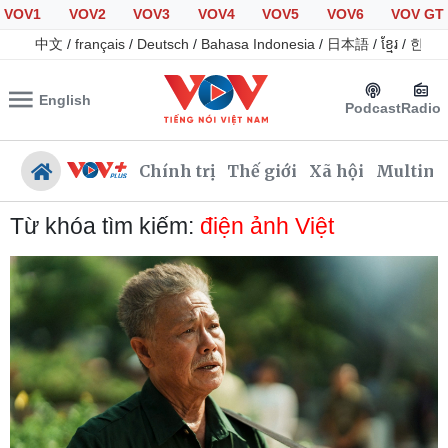
VOV1
VOV2
VOV3
VOV4
VOV5
VOV6
VOV GT
中文
/
français
/
Deutsch
/
Bahasa Indonesia
/
日本語
/
ខ្មែរ
/
한국
English
Podcast
Radio
Chính trị
Thế giới
Xã hội
Multime
Từ khóa tìm kiếm:
điện ảnh Việt
Chính trị
Xã hội
Đảng
Tin 24h
Tổ chức nhân sự
Dự báo thời tiết
Quốc hội
Giáo dục
Nhận diện sự thật
Dấu ấn VOV
Việc làm
Biển đảo