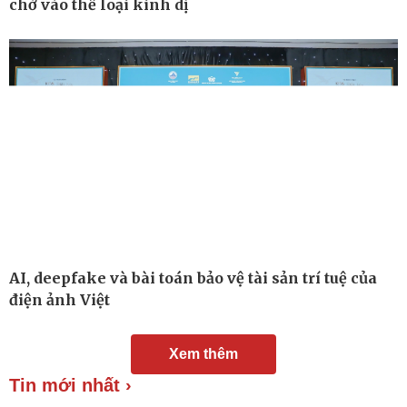
chờ vào thể loại kinh dị
Chuyển đổi số
Nhi khoa
Nam khoa
Làm đẹp - giảm cân
Phòng mạch online
Ăn sạch sống khỏe
AI, deepfake và bài toán bảo vệ tài sản trí tuệ của
điện ảnh Việt
Xem thêm
Tin mới nhất ›