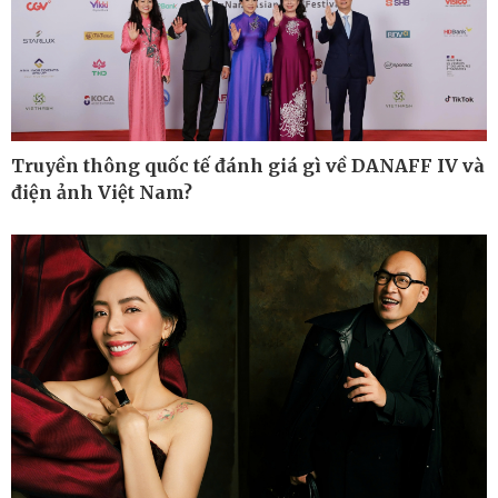
Kinh tế
Thị trường
Bất động sản
Tiêu dùng
Khởi nghiệp
Giá vàng
Tỷ giá
Chứng khoán
Truyền thông quốc tế đánh giá gì về DANAFF IV và
Xổ số 3 miền
Giá cà phê
điện ảnh Việt Nam?