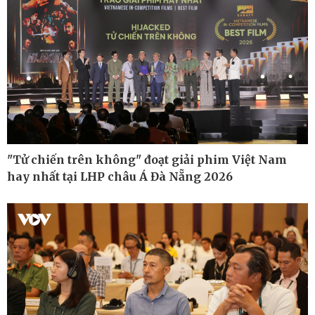
"Tử chiến trên không" đoạt giải phim Việt Nam
hay nhất tại LHP châu Á Đà Nẵng 2026
Ô tô - Xe máy
Doanh nghiệp
Ô tô
Thông tin doanh nghiệp
Xe máy
Doanh nghiệp 24h
Tư vấn
Doanh nhân
Vì cộng đồng