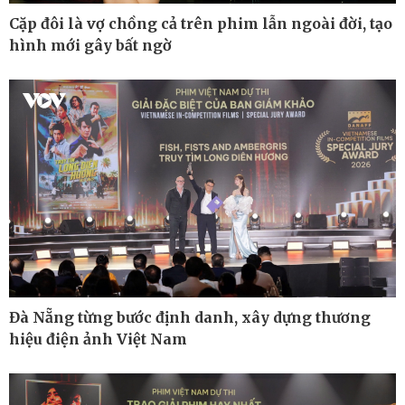
Cặp đôi là vợ chồng cả trên phim lẫn ngoài đời, tạo
hình mới gây bất ngờ
Pháp luật
Thể thao
Vụ án
Pickleball
Tin nóng
Bóng đá Việt Nam
Tư vấn luật
Bóng đá quốc tế
Thế giới thể thao
Lịch thi đấu bóng đá
eSports
Hậu trường
Đà Nẵng từng bước định danh, xây dựng thương
hiệu điện ảnh Việt Nam