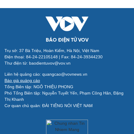
BÁO ĐIỆN TỬ VOV
Trụ sở: 37 Bà Triệu, Hoàn Kiếm, Hà Nội, Việt Nam
Điện thoại: 84-24-22105148 | Fax: 84-24-39344230
Thư điện tử: baodientuvov@vov.vn
Quân sự - Quốc phòng
Vũ khí
Liên hệ quảng cáo: quangcao@vovnews.vn
Việt Nam
Báo giá quảng cáo
Phân tích
Tổng Biên tập: NGÔ THIỆU PHONG
Phó Tổng Biên tập: Nguyễn Tuyết Yến, Phạm Công Hân, Đặng
Thị Khanh
Cơ quan chủ quản: ĐÀI TIẾNG NÓI VIỆT NAM