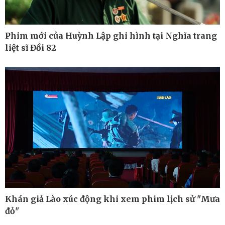
Phim mới của Huỳnh Lập ghi hình tại Nghĩa trang
liệt sĩ Đồi 82
Khán giả Lào xúc động khi xem phim lịch sử "Mưa
Thế giới
Multimedia
đỏ"
Quan sát
Ảnh