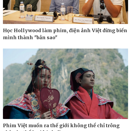
Học Hollywood làm phim, điện ảnh Việt đừng biến
mình thành "bản sao"
Công nghệ
Sức khỏe
Sành điệu
Dinh dưỡng - món ngon
Tin Công nghệ
Cây thuốc
Phim Việt muốn ra thế giới không thể chỉ trông
Trải nghiệm
Sản phụ khoa