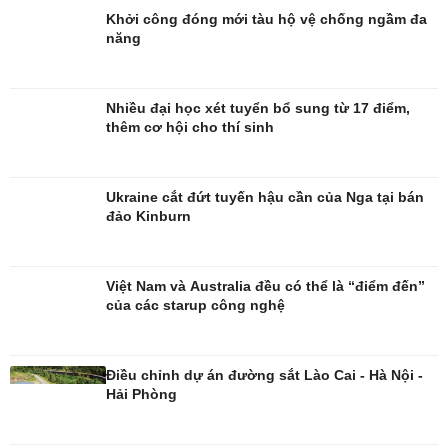
Khởi công đóng mới tàu hộ vệ chống ngầm đa
năng
Đời sống
Văn hóa
Nhiều đại học xét tuyển bổ sung từ 17 điểm,
Nhà đẹp
Sân khấu - Điện ảnh
thêm cơ hội cho thí sinh
Blog
Văn học
Tình yêu - Gia đình
Âm nhạc
Di sản
Ukraine cắt đứt tuyến hậu cần của Nga tại bán
đảo Kinburn
Việt Nam và Australia đều có thể là “điểm đến”
của các starup công nghệ
Điều chỉnh dự án đường sắt Lào Cai - Hà Nội -
Hải Phòng