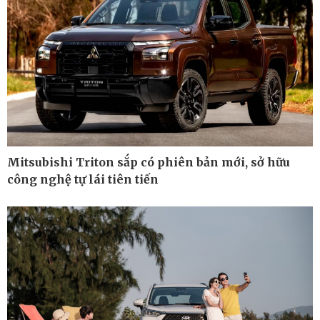
Mitsubishi Triton sắp có phiên bản mới, sở hữu
công nghệ tự lái tiên tiến
Ô tô - Xe máy
Doanh nghiệp
Ô tô
Thông tin doanh nghiệp
Xe máy
Doanh nghiệp 24h
Tư vấn
Doanh nhân
Vì cộng đồng