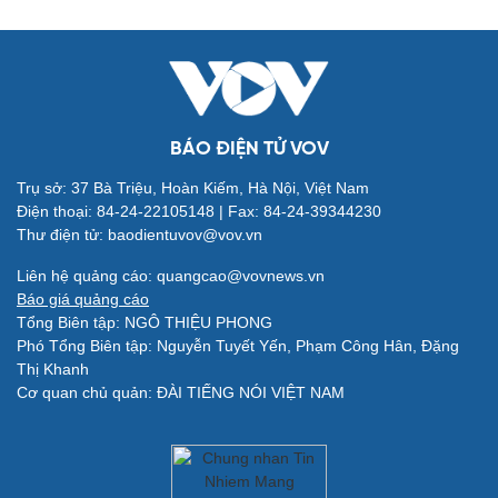
BÁO ĐIỆN TỬ VOV
Trụ sở: 37 Bà Triệu, Hoàn Kiếm, Hà Nội, Việt Nam
Điện thoại: 84-24-22105148 | Fax: 84-24-39344230
Thư điện tử: baodientuvov@vov.vn
Quân sự - Quốc phòng
Vũ khí
Liên hệ quảng cáo: quangcao@vovnews.vn
Việt Nam
Báo giá quảng cáo
Phân tích
Tổng Biên tập: NGÔ THIỆU PHONG
Phó Tổng Biên tập: Nguyễn Tuyết Yến, Phạm Công Hân, Đặng
Thị Khanh
Cơ quan chủ quản: ĐÀI TIẾNG NÓI VIỆT NAM