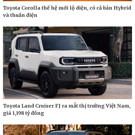
Toyota Corolla thế hệ mới lộ diện, có cả bản Hybrid
và thuần điện
Pháp luật
Thể thao
Vụ án
Pickleball
Tin nóng
Bóng đá quốc tế
Tư vấn luật
Bóng đá Việt Nam
Thế giới thể thao
Lịch thi đấu bóng đá
eSports
Hậu trường
Toyota Land Cruiser FJ ra mắt thị trường Việt Nam,
giá 1,198 tỷ đồng