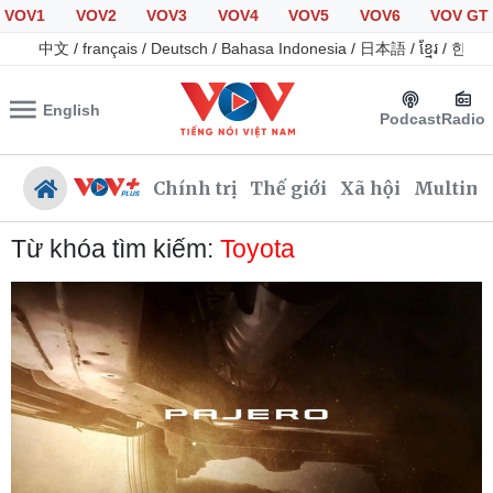
VOV1
VOV2
VOV3
VOV4
VOV5
VOV6
VOV GT
中文
/
français
/
Deutsch
/
Bahasa Indonesia
/
日本語
/
ខ្មែរ
/
한국
English
Podcast
Radio
Chính trị
Thế giới
Xã hội
Multime
Từ khóa tìm kiếm:
Toyota
Chính trị
Xã hội
Đảng
Tin 24h
Tổ chức nhân sự
Giáo dục
Quốc hội
Dự báo thời tiết
Nhận diện sự thật
Dấu ấn VOV
Việc làm
Biển đảo