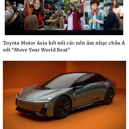
Kinh tế
Thị trường
Bất động sản
Giá vàng
Khởi nghiệp
Tiêu dùng
Tỷ giá
Chứng khoán
Toyota Motor Asia kết nối các nền âm nhạc châu Á
Giá cà phê
với “Move Your World Beat"