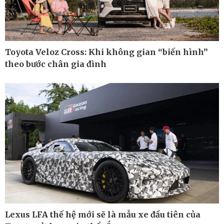
Toyota Veloz Cross: Khi không gian “biến hình”
theo bước chân gia đình
Công nghệ
Sức khỏe
Sành điệu
Dinh dưỡng - món ngon
Tin Công nghệ
Cây thuốc
Lexus LFA thế hệ mới sẽ là mẫu xe đầu tiên của
Trải nghiệm
Sản phụ khoa