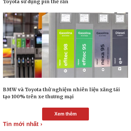
Toyota sử dụng pin thể rắn
Chuyển đổi số
Nhi khoa
Nam khoa
Làm đẹp - giảm cân
Phòng mạch online
Ăn sạch sống khỏe
BMW và Toyota thử nghiệm nhiên liệu xăng tái
tạo 100% trên xe thương mại
Xem thêm
Tin mới nhất ›