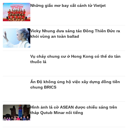
Những giấc mơ bay cất cánh từ Vietjet
Đời sống
Văn hóa
Nhà đẹp
Sân khấu - Điện ảnh
Vicky Nhung đưa sáng tác Đông Thiên Đức ra
Tình yêu - Gia đình
Văn học
khỏi vùng an toàn ballad
Blog
Âm nhạc
Di sản
Vụ cháy chung cư ở Hong Kong có thể do tàn
thuốc lá
Ấn Độ không ủng hộ việc xây dựng đồng tiền
chung BRICS
Hình ảnh lá cờ ASEAN được chiếu sáng trên
tháp Qutub Minar nổi tiếng