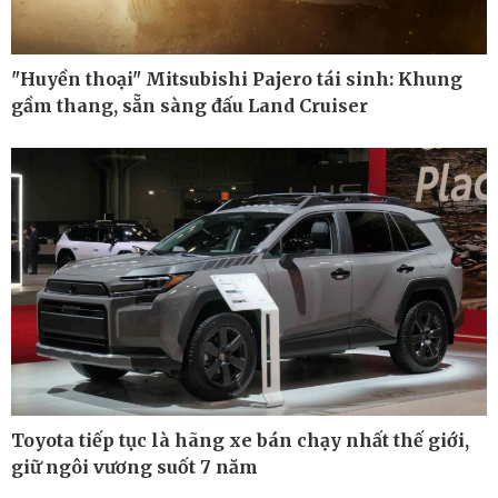
"Huyền thoại" Mitsubishi Pajero tái sinh: Khung
gầm thang, sẵn sàng đấu Land Cruiser
Toyota tiếp tục là hãng xe bán chạy nhất thế giới,
Thế giới
Multimedia
giữ ngôi vương suốt 7 năm
Quan sát
Ảnh