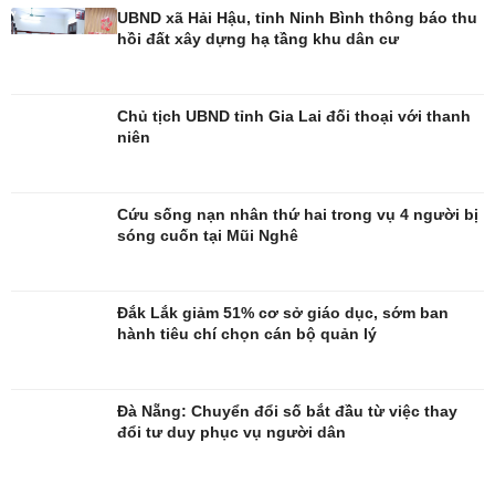
UBND xã Hải Hậu, tỉnh Ninh Bình thông báo thu
hồi đất xây dựng hạ tầng khu dân cư
Chủ tịch UBND tỉnh Gia Lai đối thoại với thanh
niên
Giải trí
Du lịch
Nghệ sĩ
Tư vấn
Cứu sống nạn nhân thứ hai trong vụ 4 người bị
Thời trang
Săn Tour
sóng cuốn tại Mũi Nghê
Sao Việt
check-in
Đắk Lắk giảm 51% cơ sở giáo dục, sớm ban
hành tiêu chí chọn cán bộ quản lý
Đà Nẵng: Chuyển đổi số bắt đầu từ việc thay
đổi tư duy phục vụ người dân