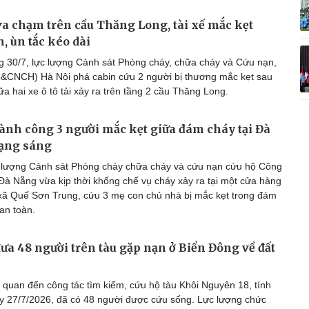
 va chạm trên cầu Thăng Long, tài xế mắc kẹt
, ùn tắc kéo dài
 30/7, lực lượng Cảnh sát Phòng cháy, chữa cháy và Cứu nạn,
&CNCH) Hà Nội phá cabin cứu 2 người bị thương mắc kẹt sau
a hai xe ô tô tải xảy ra trên tầng 2 cầu Thăng Long.
hành công 3 người mắc kẹt giữa đám cháy tại Đà
rạng sáng
 lượng Cảnh sát Phòng cháy chữa cháy và cứu nạn cứu hộ Công
Đà Nẵng vừa kịp thời khống chế vụ cháy xảy ra tại một cửa hàng
xã Quế Sơn Trung, cứu 3 mẹ con chủ nhà bị mắc kẹt trong đám
an toàn.
ưa 48 người trên tàu gặp nạn ở Biển Đông về đất
 quan đến công tác tìm kiếm, cứu hộ tàu Khôi Nguyên 18, tính
y 27/7/2026, đã có 48 người được cứu sống. Lực lượng chức