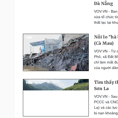
Đà Nẵng
Thế giới thể thao
Lịch thi đấu bóng đá
VOV.VN - Ban 
eSports
vừa tổ chức t
Hậu trường
thất lạc tại k
Đời sống
Văn hóa
Nỗi lo "hà
Nhà đẹp
Sân khấu - Điện ảnh
(Cà Mau)
Tình yêu - Gia đình
Văn học
VOV.VN - Từ đ
Blog
Âm nhạc
Phô, xã Đất Mớ
Di sản
chỉ làm mất đ
của người dân
Tìm thấy t
Sơn La
VOV.VN - Sau 
PCCC và CNCH
La) và các lực
bị nạn khoảng