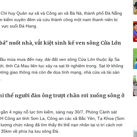
Vì cộng đồng
C
Chỉ huy Quân sự xã và Công an xã Bà Nà, thành phố Đà Nẵng
ìm kiếm xuyên đêm và cứu thành công một nam thanh niên bị
hu vực suối Đá Hang.
Giải trí
Du lịch
Q
 bá" nuốt nhà, vắt kiệt sinh kế ven sông Cửa Lớn
Nghệ sĩ
Tư vấn
V
Thời trang
Săn Tour
ầu mùa mưa đến nay, dải đất ven sông Cửa Lớn thuộc ấp Sa
Sao Việt
check-in
P
i, tỉnh Cà Mau liên tục xảy ra sạt lở nghiêm trọng. Sạt lở không
ường giao thông mà còn đe dọa tính mạng, nhà cửa và tài sản
.
hi thể người đàn ông trượt chân rơi xuống sông ở
gần 4 ngày nỗ lực tìm kiếm, sáng nay 30/7, Phòng Cảnh sát
 Công an tỉnh Sơn La, Công an các xã Bắc Yên, Tạ Khoa (Sơn
 lượng chức năng đã tìm thấy thi thể nạn nhân tại vị trí cách nơi
 35km về phía hạ lưu sông Đà.