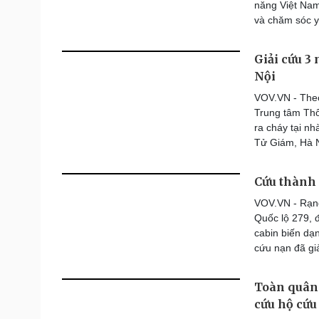
năng Việt Nam
và chăm sóc y
Giải cứu 3
Nội
VOV.VN - Theo
Trung tâm Thô
ra cháy tại n
Tử Giám, Hà N
Cứu thành 
VOV.VN - Rạng 
Quốc lộ 279, 
cabin biến dạ
cứu nạn đã gi
Toàn quân 
cứu hộ cứu