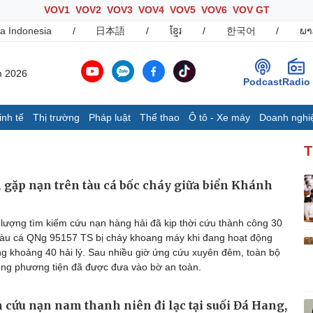
VOV1
VOV2
VOV3
VOV4
VOV5
VOV6
VOV GT
a Indonesia
/
日本語
/
ខ្មែរ
/
한국어
/
ພາ
m 2026
Podcast
Radio
inh tế
Thị trường
Pháp luật
Thể thao
Ô tô - Xe máy
Doanh nghi
Thế giới
Multimedia
K
T
Quan sát
Ảnh
B
Cuộc sống đó đây
Video
K
 gặp nạn trên tàu cá bốc cháy giữa biển Khánh
Hồ sơ
E-Magazine
Infographic
lượng tìm kiếm cứu nạn hàng hải đã kịp thời cứu thành công 30
tàu cá QNg 95157 TS bị cháy khoang máy khi đang hoạt động
g khoảng 40 hải lý. Sau nhiều giờ ứng cứu xuyên đêm, toàn bộ
Ô tô - Xe máy
Doanh nghiệp
C
ùng phương tiện đã được đưa vào bờ an toàn.
Ô tô
Thông tin doanh nghiệp
Xe máy
Doanh nghiệp 24h
cứu nạn nam thanh niên đi lạc tại suối Đá Hang,
Tư vấn
Doanh nhân
T