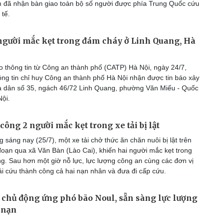
 đã nhận bàn giao toàn bộ số người được phía Trung Quốc cứu
 tế.
 người mắc kẹt trong đám cháy ở Linh Quang, Hà
 thông tin từ Công an thành phố (CATP) Hà Nội, ngày 24/7,
ng tin chỉ huy Công an thành phố Hà Nội nhận được tin báo xảy
hà dân số 35, ngách 46/72 Linh Quang, phường Văn Miếu - Quốc
ội.
công 2 người mắc kẹt trong xe tải bị lật
sáng nay (25/7), một xe tải chở thức ăn chăn nuôi bị lật trên
đoạn qua xã Văn Bàn (Lào Cai), khiến hai người mắc kẹt trong
ng. Sau hơn một giờ nỗ lực, lực lượng công an cùng các đơn vị
ải cứu thành công cả hai nạn nhân và đưa đi cấp cứu.
chủ động ứng phó bão Noul, sẵn sàng lực lượng
 nạn