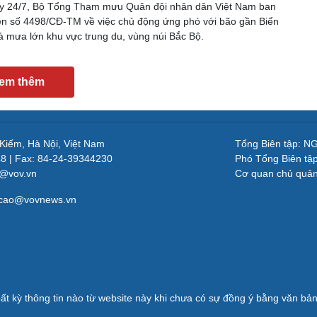
y 24/7, Bộ Tổng Tham mưu Quân đội nhân dân Việt Nam ban
n số 4498/CĐ-TM về việc chủ động ứng phó với bão gần Biển
à mưa lớn khu vực trung du, vùng núi Bắc Bộ.
em thêm
 Kiếm, Hà Nội, Việt Nam
Tổng Biên tập: 
48 | Fax: 84-24-39344230
Phó Tổng Biên tậ
v@vov.vn
Cơ quan chủ quả
gcao@vovnews.vn
ất kỳ thông tin nào từ website này khi chưa có sự đồng ý bằng văn b