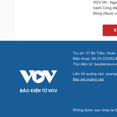
VOV.VN - Ngà
hành Công điệ
Đông (Noul) v
X
Trụ sở: 37 Bà Triệu, Hoàn
Điện thoại: 84-24-221051
Thư điện tử: baodientuvo
Liên hệ quảng cáo: quan
Báo giá quảng cáo
BÁO ĐIỆN TỬ VOV
Không được sao chép lại b