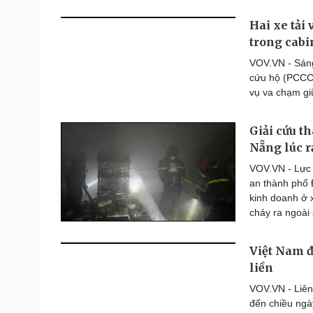
Hai xe tải
trong cabin
VOV.VN - Sáng
cứu hộ (PCCC
vụ va chạm giữ
Giải cứu t
Nẵng lúc 
VOV.VN - Lực
an thành phố 
kinh doanh ở 
cháy ra ngoài 
Việt Nam đ
liền
VOV.VN - Liên
đến chiều ngà