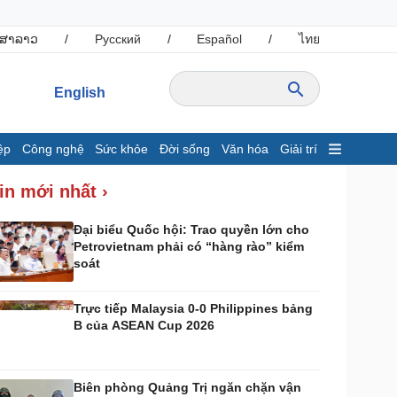
ສາລາວ
/
Русский
/
Español
/
ไทย
English
ệp
Công nghệ
Sức khỏe
Đời sống
Văn hóa
Giải trí
inh tế
Thị trường
in mới nhất ›
ất động sản
Giá vàng
hởi nghiệp
Tiêu dùng
Đại biểu Quốc hội: Trao quyền lớn cho
Petrovietnam phải có “hàng rào” kiểm
Tỷ giá
soát
Chứng khoán
Giá cà phê
Trực tiếp Malaysia 0-0 Philippines bảng
B của ASEAN Cup 2026
ông nghệ
Sức khỏe
Sành điệu
Dinh dưỡng - món ngon
Tin Công nghệ
Cây thuốc
Biên phòng Quảng Trị ngăn chặn vận
rải nghiệm
Sản phụ khoa