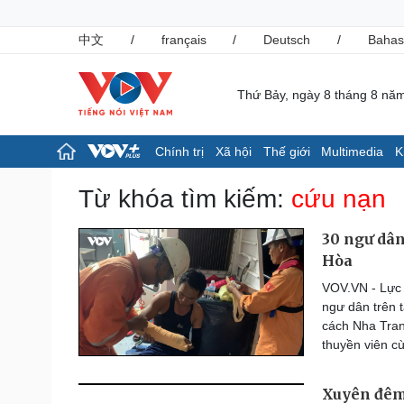
中文
/
français
/
Deutsch
/
Bahas
Thứ Bảy, ngày 8 tháng 8 nă
Chính trị
Xã hội
Thế giới
Multimedia
K
Chính trị
Xã hội
Từ khóa tìm kiếm:
cứu nạn
Đảng
Tin 24h
Tổ chức nhân sự
Giáo dục
30 ngư dân
Quốc hội
Dự báo thời tiết
Hòa
Nhận diện sự thật
Dấu ấn VOV
VOV.VN - Lực 
Việc làm
ngư dân trên 
Biển đảo
cách Nha Tran
Pháp luật
Thể thao
thuyền viên c
Vụ án
Pickleball
Tin nóng
Bóng đá quốc tế
Xuyên đêm 
Tư vấn luật
Bóng đá Việt Nam