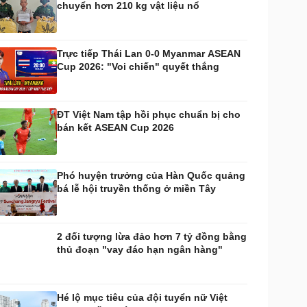
chuyển hơn 210 kg vật liệu nổ
huyển đổi số
Nhi khoa
Nam khoa
Làm đẹp - giảm cân
Trực tiếp Thái Lan 0-0 Myanmar ASEAN
Phòng mạch online
Cup 2026: "Voi chiến" quyết thắng
Ăn sạch sống khỏe
uân sự - Quốc phòng
ũ khí
ĐT Việt Nam tập hồi phục chuẩn bị cho
Việt Nam
bán kết ASEAN Cup 2026
hân tích
Phó huyện trưởng của Hàn Quốc quảng
bá lễ hội truyền thống ở miền Tây
2 đối tượng lừa đảo hơn 7 tỷ đồng bằng
thủ đoạn "vay đáo hạn ngân hàng"
Hé lộ mục tiêu của đội tuyển nữ Việt